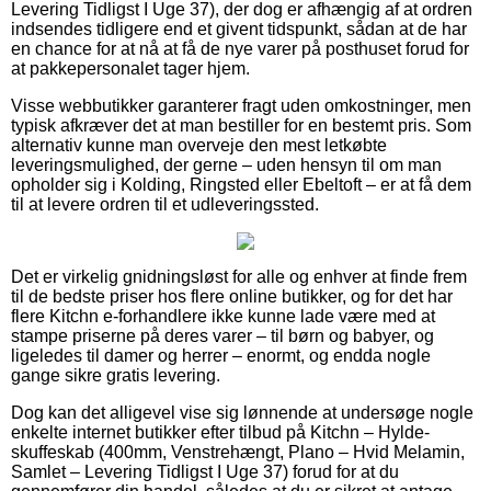
Levering Tidligst I Uge 37), der dog er afhængig af at ordren
indsendes tidligere end et givent tidspunkt, sådan at de har
en chance for at nå at få de nye varer på posthuset forud for
at pakkepersonalet tager hjem.
Visse webbutikker garanterer fragt uden omkostninger, men
typisk afkræver det at man bestiller for en bestemt pris. Som
alternativ kunne man overveje den mest letkøbte
leveringsmulighed, der gerne – uden hensyn til om man
opholder sig i Kolding, Ringsted eller Ebeltoft – er at få dem
til at levere ordren til et udleveringssted.
Det er virkelig gnidningsløst for alle og enhver at finde frem
til de bedste priser hos flere online butikker, og for det har
flere Kitchn e-forhandlere ikke kunne lade være med at
stampe priserne på deres varer – til børn og babyer, og
ligeledes til damer og herrer – enormt, og endda nogle
gange sikre gratis levering.
Dog kan det alligevel vise sig lønnende at undersøge nogle
enkelte internet butikker efter tilbud på Kitchn – Hylde-
skuffeskab (400mm, Venstrehængt, Plano – Hvid Melamin,
Samlet – Levering Tidligst I Uge 37) forud for at du