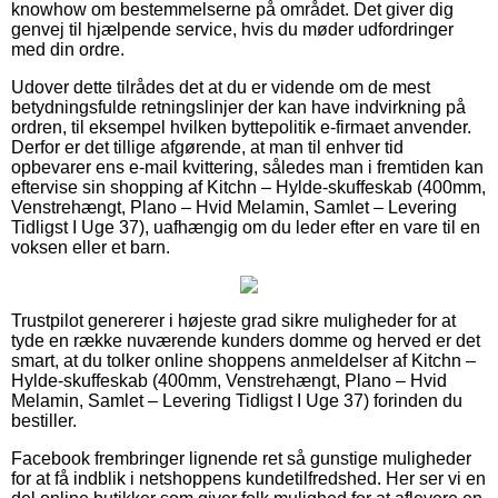
knowhow om bestemmelserne på området. Det giver dig
genvej til hjælpende service, hvis du møder udfordringer
med din ordre.
Udover dette tilrådes det at du er vidende om de mest
betydningsfulde retningslinjer der kan have indvirkning på
ordren, til eksempel hvilken byttepolitik e-firmaet anvender.
Derfor er det tillige afgørende, at man til enhver tid
opbevarer ens e-mail kvittering, således man i fremtiden kan
eftervise sin shopping af Kitchn – Hylde-skuffeskab (400mm,
Venstrehængt, Plano – Hvid Melamin, Samlet – Levering
Tidligst I Uge 37), uafhængig om du leder efter en vare til en
voksen eller et barn.
Trustpilot genererer i højeste grad sikre muligheder for at
tyde en række nuværende kunders domme og herved er det
smart, at du tolker online shoppens anmeldelser af Kitchn –
Hylde-skuffeskab (400mm, Venstrehængt, Plano – Hvid
Melamin, Samlet – Levering Tidligst I Uge 37) forinden du
bestiller.
Facebook frembringer lignende ret så gunstige muligheder
for at få indblik i netshoppens kundetilfredshed. Her ser vi en