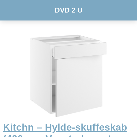
DVD 2 U
Kitchn – Hylde-skuffeskab