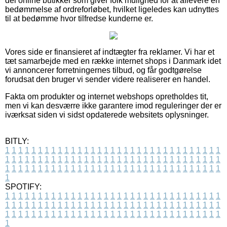
del online butikker som giver folk mulighed for at aflevere en
bedømmelse af ordreforløbet, hvilket ligeledes kan udnyttes
til at bedømme hvor tilfredse kunderne er.
Vores side er finansieret af indtægter fra reklamer. Vi har et
tæt samarbejde med en række internet shops i Danmark idet
vi annoncerer forretningernes tilbud, og får godtgørelse
forudsat den bruger vi sender videre realiserer en handel.
Fakta om produkter og internet webshops opretholdes tit,
men vi kan desværre ikke garantere imod reguleringer der er
iværksat siden vi sidst opdaterede websitets oplysninger.
BITLY:
1
1
1
1
1
1
1
1
1
1
1
1
1
1
1
1
1
1
1
1
1
1
1
1
1
1
1
1
1
1
1
1
1
1
1
1
1
1
1
1
1
1
1
1
1
1
1
1
1
1
1
1
1
1
1
1
1
1
1
1
1
1
1
1
1
1
1
1
1
1
1
1
1
1
1
1
1
1
1
1
1
1
1
1
1
1
1
1
1
1
1
1
1
1
1
1
1
1
1
1
SPOTIFY:
1
1
1
1
1
1
1
1
1
1
1
1
1
1
1
1
1
1
1
1
1
1
1
1
1
1
1
1
1
1
1
1
1
1
1
1
1
1
1
1
1
1
1
1
1
1
1
1
1
1
1
1
1
1
1
1
1
1
1
1
1
1
1
1
1
1
1
1
1
1
1
1
1
1
1
1
1
1
1
1
1
1
1
1
1
1
1
1
1
1
1
1
1
1
1
1
1
1
1
1