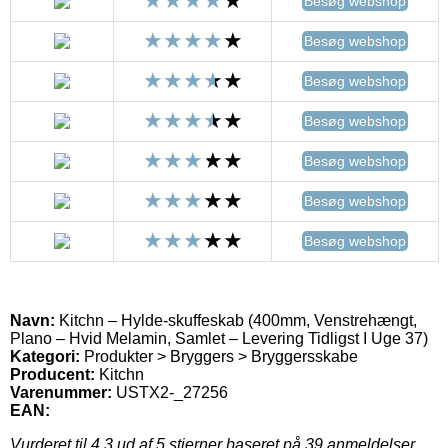
Besøg webshop
Besøg webshop
Besøg webshop
Besøg webshop
Besøg webshop
Besøg webshop
Besøg webshop
Navn:
Kitchn – Hylde-skuffeskab (400mm, Venstrehængt,
Plano – Hvid Melamin, Samlet – Levering Tidligst I Uge 37)
Kategori:
Produkter > Bryggers > Bryggersskabe
Producent:
Kitchn
Varenummer:
USTX2-_27256
EAN:
Vurderet til
4.3
ud af 5 stjerner baseret på
39
anmeldelser