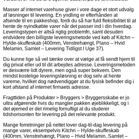
Masser af internet varehuse giver i vore dage et stort udvalg
af løsninger til levering. En yndling er efterhånden at
afsende til en pakkeshop, fordi du så har fuld fleksibilitet til at
hente de nyindkøbte varer når det passer ind i din hverdag.
Leveringstypen er altså rigtig problemfri, samt desuden
endvidere den billigste leveringsmetode ved køb af Kitchn –
Hylde-skuffeskab (400mm, Venstrehængt, Plano – Hvid
Melamin, Samlet – Levering Tidligst I Uge 37).
Du kunne lige så vel tænke over at vælge at få sendt hjem til
dig privat eller ud til dit arbejdes adresse. Leveringsmetoden
er desværre lidt dyrere, men også super bekvem. Den
mindst kostelige leveringsløsning er dog selv at hente
varerne, hvilket dog nødvendiggør at du fysisk befinder dig i
kort afstand af internet firmaets adresse.
Fragttiden på Produkter > Bryggers > Bryggersskabe er jo
ultra afgørende hvis du mangler pakken øjeblikkeligt, og i
det øjemed er det rimelig fornuftigt at du studerer
tidshorisonten for levering på det relevante produkt.
Mange forretninger på nettet lover dag-til-dag levering på
mange varer, eksempelvis Kitchn – Hylde-skuffeskab
(400mm, Venstrehængt, Plano – Hvid Melamin, Samlet –