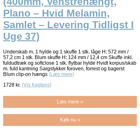
(400mm, Venstrehængt,
Plano – Hvid Melamin,
Samlet – Levering Tidligst I
Uge 37)
Underskab m. 1 hylde og 1 skuffe 1 stk. låge H: 572 mm /
57,2 cm 1 stk. Blum skuffe H: 124 mm / 12,4 cm Skuffe inkl.
fuldudtræk og softclose 1 stk. flytbar hylde Hvidt korpus/skab
m. fuld kantning Sargstykker foroven, forrest og bagerst
Blum clip-on hængs
(Læs mere)
1728
kr.
(Vis fragtpris)
Læs mere »
Køb nu »