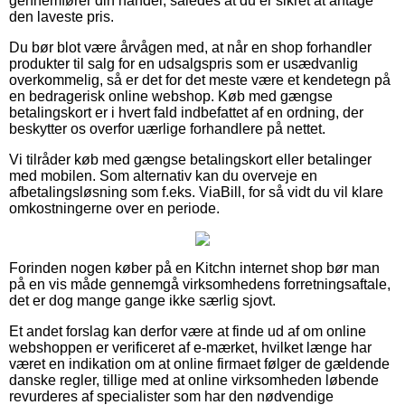
gennemfører din handel, således at du er sikret at antage
den laveste pris.
Du bør blot være årvågen med, at når en shop forhandler
produkter til salg for en udsalgspris som er usædvanlig
overkommelig, så er det for det meste være et kendetegn på
en bedragerisk online webshop. Køb med gængse
betalingskort er i hvert fald indbefattet af en ordning, der
beskytter os overfor uærlige forhandlere på nettet.
Vi tilråder køb med gængse betalingskort eller betalinger
med mobilen. Som alternativ kan du overveje en
afbetalingsløsning som f.eks. ViaBill, for så vidt du vil klare
omkostningerne over en periode.
Forinden nogen køber på en Kitchn internet shop bør man
på en vis måde gennemgå virksomhedens forretningsaftale,
det er dog mange gange ikke særlig sjovt.
Et andet forslag kan derfor være at finde ud af om online
webshoppen er verificeret af e-mærket, hvilket længe har
været en indikation om at online firmaet følger de gældende
danske regler, tillige med at online virksomheden løbende
revurderes af specialister som har den nødvendige