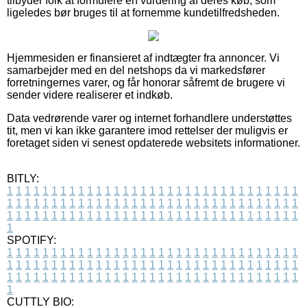
tilbyder folk at formulere en vurdering af deres køb, som
ligeledes bør bruges til at fornemme kundetilfredsheden.
Hjemmesiden er finansieret af indtægter fra annoncer. Vi
samarbejder med en del netshops da vi markedsfører
forretningernes varer, og får honorar såfremt de brugere vi
sender videre realiserer et indkøb.
Data vedrørende varer og internet forhandlere understøttes
tit, men vi kan ikke garantere imod rettelser der muligvis er
foretaget siden vi senest opdaterede websitets informationer.
BITLY:
1
1
1
1
1
1
1
1
1
1
1
1
1
1
1
1
1
1
1
1
1
1
1
1
1
1
1
1
1
1
1
1
1
1
1
1
1
1
1
1
1
1
1
1
1
1
1
1
1
1
1
1
1
1
1
1
1
1
1
1
1
1
1
1
1
1
1
1
1
1
1
1
1
1
1
1
1
1
1
1
1
1
1
1
1
1
1
1
1
1
1
1
1
1
1
1
1
1
1
1
SPOTIFY:
1
1
1
1
1
1
1
1
1
1
1
1
1
1
1
1
1
1
1
1
1
1
1
1
1
1
1
1
1
1
1
1
1
1
1
1
1
1
1
1
1
1
1
1
1
1
1
1
1
1
1
1
1
1
1
1
1
1
1
1
1
1
1
1
1
1
1
1
1
1
1
1
1
1
1
1
1
1
1
1
1
1
1
1
1
1
1
1
1
1
1
1
1
1
1
1
1
1
1
1
CUTTLY BIO: