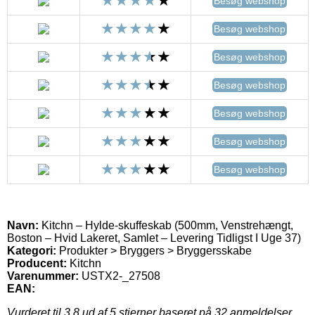
Besøg webshop
Besøg webshop
Besøg webshop
Besøg webshop
Besøg webshop
Besøg webshop
Besøg webshop
Navn:
Kitchn – Hylde-skuffeskab (500mm, Venstrehængt,
Boston – Hvid Lakeret, Samlet – Levering Tidligst I Uge 37)
Kategori:
Produkter > Bryggers > Bryggersskabe
Producent:
Kitchn
Varenummer:
USTX2-_27508
EAN:
Vurderet til
3.8
ud af 5 stjerner baseret på
32
anmeldelser