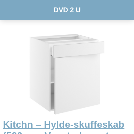
DVD 2 U
Kitchn – Hylde-skuffeskab