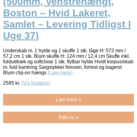
(500mm, Venstrehængt,
Boston – Hvid Lakeret,
Samlet – Levering Tidligst I
Uge 37)
Underskab m. 1 hylde og 1 skuffe 1 stk. låge H: 572 mm /
57,2 cm 1 stk. Blum skuffe H: 124 mm / 12,4 cm Skuffe inkl.
fuldudtræk og softclose 1 stk. flytbar hylde Hvidt korpus/skab
m. fuld kantning Sargstykker foroven, forrest og bagerst
Blum clip-on hængs
(Læs mere)
2595
kr.
(Vis fragtpris)
Læs mere »
Køb nu »