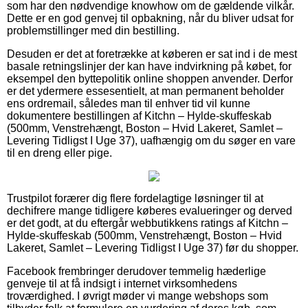
som har den nødvendige knowhow om de gældende vilkår.
Dette er en god genvej til opbakning, når du bliver udsat for
problemstillinger med din bestilling.
Desuden er det at foretrække at køberen er sat ind i de mest
basale retningslinjer der kan have indvirkning på købet, for
eksempel den byttepolitik online shoppen anvender. Derfor
er det ydermere essesentielt, at man permanent beholder
ens ordremail, således man til enhver tid vil kunne
dokumentere bestillingen af Kitchn – Hylde-skuffeskab
(500mm, Venstrehængt, Boston – Hvid Lakeret, Samlet –
Levering Tidligst I Uge 37), uafhængig om du søger en vare
til en dreng eller pige.
Trustpilot forærer dig flere fordelagtige løsninger til at
dechifrere mange tidligere køberes evalueringer og derved
er det godt, at du eftergår webbutikkens ratings af Kitchn –
Hylde-skuffeskab (500mm, Venstrehængt, Boston – Hvid
Lakeret, Samlet – Levering Tidligst I Uge 37) før du shopper.
Facebook frembringer derudover temmelig hæderlige
genveje til at få indsigt i internet virksomhedens
troværdighed. I øvrigt møder vi mange webshops som