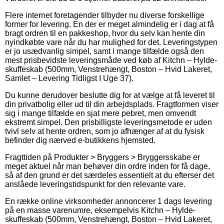
Flere internet foretagender tilbyder nu diverse forskellige
former for levering. En der er meget almindelig er i dag at få
bragt ordren til en pakkeshop, hvor du selv kan hente din
nyindkøbte vare når du har mulighed for det. Leveringstypen
er jo usædvanlig simpel, samt i mange tilfælde også den
mest prisbevidste leveringsmåde ved køb af Kitchn – Hylde-
skuffeskab (500mm, Venstrehængt, Boston – Hvid Lakeret,
Samlet – Levering Tidligst I Uge 37).
Du kunne derudover beslutte dig for at vælge at få leveret til
din privatbolig eller ud til din arbejdsplads. Fragtformen viser
sig i mange tilfælde en sjat mere pebret, men omvendt
ekstremt simpel. Den prisbilligste leveringsmetode er uden
tvivl selv at hente ordren, som jo afhænger af at du fysisk
befinder dig nærved e-butikkens hjemsted.
Fragttiden på Produkter > Bryggers > Bryggersskabe er
meget aktuel når man behøver din ordre inden for få dage,
så af den grund er det særdeles essentielt at du efterser det
anslåede leveringstidspunkt for den relevante vare.
En række online virksomheder annoncerer 1 dags levering
på en masse varenumre, eksempelvis Kitchn – Hylde-
skuffeskab (500mm, Venstrehængt, Boston – Hvid Lakeret,