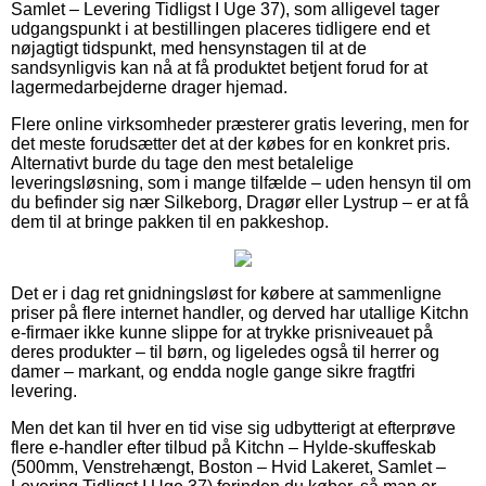
Samlet – Levering Tidligst I Uge 37), som alligevel tager
udgangspunkt i at bestillingen placeres tidligere end et
nøjagtigt tidspunkt, med hensynstagen til at de
sandsynligvis kan nå at få produktet betjent forud for at
lagermedarbejderne drager hjemad.
Flere online virksomheder præsterer gratis levering, men for
det meste forudsætter det at der købes for en konkret pris.
Alternativt burde du tage den mest betalelige
leveringsløsning, som i mange tilfælde – uden hensyn til om
du befinder sig nær Silkeborg, Dragør eller Lystrup – er at få
dem til at bringe pakken til en pakkeshop.
Det er i dag ret gnidningsløst for købere at sammenligne
priser på flere internet handler, og derved har utallige Kitchn
e-firmaer ikke kunne slippe for at trykke prisniveauet på
deres produkter – til børn, og ligeledes også til herrer og
damer – markant, og endda nogle gange sikre fragtfri
levering.
Men det kan til hver en tid vise sig udbytterigt at efterprøve
flere e-handler efter tilbud på Kitchn – Hylde-skuffeskab
(500mm, Venstrehængt, Boston – Hvid Lakeret, Samlet –