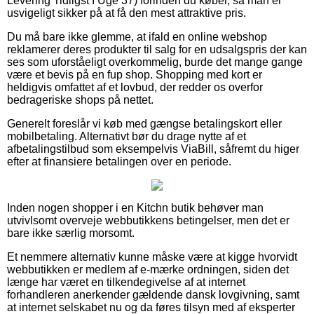
Levering Tidligst I Uge 37) forinden du køber, så man er
usvigeligt sikker på at få den mest attraktive pris.
Du må bare ikke glemme, at ifald en online webshop
reklamerer deres produkter til salg for en udsalgspris der kan
ses som uforståeligt overkommelig, burde det mange gange
være et bevis på en fup shop. Shopping med kort er
heldigvis omfattet af et lovbud, der redder os overfor
bedrageriske shops på nettet.
Generelt foreslår vi køb med gængse betalingskort eller
mobilbetaling. Alternativt bør du drage nytte af et
afbetalingstilbud som eksempelvis ViaBill, såfremt du higer
efter at finansiere betalingen over en periode.
Inden nogen shopper i en Kitchn butik behøver man
utvivlsomt overveje webbutikkens betingelser, men det er
bare ikke særlig morsomt.
Et nemmere alternativ kunne måske være at kigge hvorvidt
webbutikken er medlem af e-mærke ordningen, siden det
længe har været en tilkendegivelse af at internet
forhandleren anerkender gældende dansk lovgivning, samt
at internet selskabet nu og da føres tilsyn med af eksperter