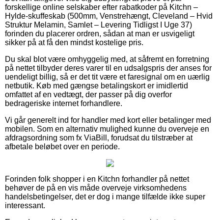
forskellige online selskaber efter rabatkoder på Kitchn –
Hylde-skuffeskab (500mm, Venstrehængt, Cleveland – Hvid
Struktur Melamin, Samlet – Levering Tidligst I Uge 37)
forinden du placerer ordren, sådan at man er usvigeligt
sikker på at få den mindst kostelige pris.
Du skal blot være omhyggelig med, at såfremt en forretning
på nettet tilbyder deres varer til en udsalgspris der anses for
uendeligt billig, så er det tit være et faresignal om en uærlig
netbutik. Køb med gængse betalingskort er imidlertid
omfattet af en vedtægt, der passer på dig overfor
bedrageriske internet forhandlere.
Vi går generelt ind for handler med kort eller betalinger med
mobilen. Som en alternativ mulighed kunne du overveje en
afdragsordning som fx ViaBill, forudsat du tilstræber at
afbetale beløbet over en periode.
Forinden folk shopper i en Kitchn forhandler på nettet
behøver de på en vis måde overveje virksomhedens
handelsbetingelser, det er dog i mange tilfælde ikke super
interessant.