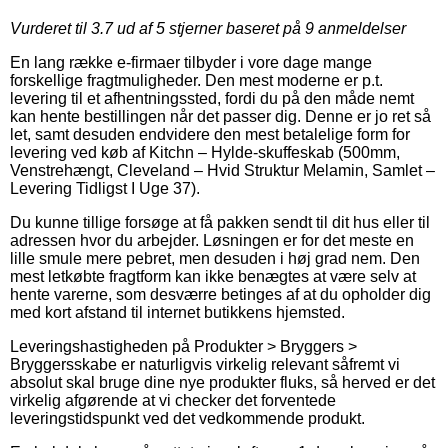
Vurderet til
3.7
ud af 5 stjerner baseret på
9
anmeldelser
En lang række e-firmaer tilbyder i vore dage mange
forskellige fragtmuligheder. Den mest moderne er p.t.
levering til et afhentningssted, fordi du på den måde nemt
kan hente bestillingen når det passer dig. Denne er jo ret så
let, samt desuden endvidere den mest betalelige form for
levering ved køb af Kitchn – Hylde-skuffeskab (500mm,
Venstrehængt, Cleveland – Hvid Struktur Melamin, Samlet –
Levering Tidligst I Uge 37).
Du kunne tillige forsøge at få pakken sendt til dit hus eller til
adressen hvor du arbejder. Løsningen er for det meste en
lille smule mere pebret, men desuden i høj grad nem. Den
mest letkøbte fragtform kan ikke benægtes at være selv at
hente varerne, som desværre betinges af at du opholder dig
med kort afstand til internet butikkens hjemsted.
Leveringshastigheden på Produkter > Bryggers >
Bryggersskabe er naturligvis virkelig relevant såfremt vi
absolut skal bruge dine nye produkter fluks, så herved er det
virkelig afgørende at vi checker det forventede
leveringstidspunkt ved det vedkommende produkt.