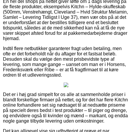
En hel del shops på nettet giver løfte om 1 dags levering på
de fleste produkter, eksempelvis Kitchn – Hylde-skuffeskab
(500mm, Venstrehængt, Cleveland – Hvid Struktur Melamin,
Samlet – Levering Tidligst I Uge 37), men vær obs på at det
er underforstået at der bestilles tidligere end et besluttet
tidspunkt, således at de med sikkerhed kan nå at få de nye
varer skippet afsted forud for at pakkemedarbejderne drager
hjemad.
Indtil flere netbutikker garanterer fragt uden betaling, men
ofte er det forbeholdt når du aftager for et fastsat beløb.
Desuden skal du vælge den mest prisbevidste type af
levering, som mange gange – uanset om man er i Horsens,
Frederiksværk eller Ribe – er at få fragtfirmaet til at køre
ordren til et udleveringssted.
Det er i høj grad simpelt for os alle at sammenholde priser i
blandt forskellige firmaer på nettet, og for det har flere Kitchn
online forhandlere set sig nødsaget til at nedsætte priserne
på specielt deres bedst i test produkter – til piger og drenge,
og endvidere også til kvinder og mænd – markant, og endda
nogle gange tilbyde levering uden omkostninger.
Det kan alligevel vise sig udbytterigt at prøve et par