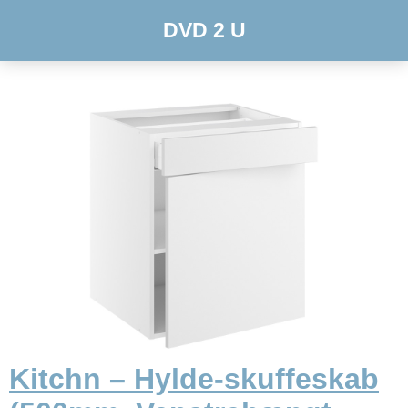
DVD 2 U
Kitchn – Hylde-skuffeskab