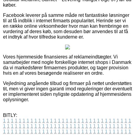
køber.
Facebook leverer på samme måde ret fantastiske løsninger
til at få indblik i internet firmaets popularitet. Herinde ser vi
en række online virksomheder hvor man kan frembringe en
vurdering af deres køb, som desuden bør anvendes til at få
et indtryk af hvor tilfredse kunderne er.
Vores hjemmeside finansieres af reklameindtægter. Vi
samarbejder med nogle forskellige internet shops i Danmark
da vi markedsfører firmaernes produkter, og tager provision
hvis en af vores besøgende realiserer en ordre.
Vejledning angående tilbud og firmaer på nettet understøttes
tit, men vi giver ingen garanti imod reguleringer der eventuelt
er implementeret siden nyligste opdatering af hjemmesidens
oplysninger.
BITLY:
1
1
1
1
1
1
1
1
1
1
1
1
1
1
1
1
1
1
1
1
1
1
1
1
1
1
1
1
1
1
1
1
1
1
1
1
1
1
1
1
1
1
1
1
1
1
1
1
1
1
1
1
1
1
1
1
1
1
1
1
1
1
1
1
1
1
1
1
1
1
1
1
1
1
1
1
1
1
1
1
1
1
1
1
1
1
1
1
1
1
1
1
1
1
1
1
1
1
1