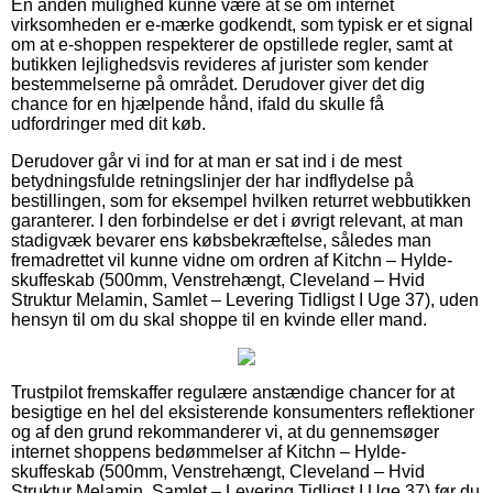
En anden mulighed kunne være at se om internet
virksomheden er e-mærke godkendt, som typisk er et signal
om at e-shoppen respekterer de opstillede regler, samt at
butikken lejlighedsvis revideres af jurister som kender
bestemmelserne på området. Derudover giver det dig
chance for en hjælpende hånd, ifald du skulle få
udfordringer med dit køb.
Derudover går vi ind for at man er sat ind i de mest
betydningsfulde retningslinjer der har indflydelse på
bestillingen, som for eksempel hvilken returret webbutikken
garanterer. I den forbindelse er det i øvrigt relevant, at man
stadigvæk bevarer ens købsbekræftelse, således man
fremadrettet vil kunne vidne om ordren af Kitchn – Hylde-
skuffeskab (500mm, Venstrehængt, Cleveland – Hvid
Struktur Melamin, Samlet – Levering Tidligst I Uge 37), uden
hensyn til om du skal shoppe til en kvinde eller mand.
Trustpilot fremskaffer regulære anstændige chancer for at
besigtige en hel del eksisterende konsumenters reflektioner
og af den grund rekommanderer vi, at du gennemsøger
internet shoppens bedømmelser af Kitchn – Hylde-
skuffeskab (500mm, Venstrehængt, Cleveland – Hvid
Struktur Melamin, Samlet – Levering Tidligst I Uge 37) før du