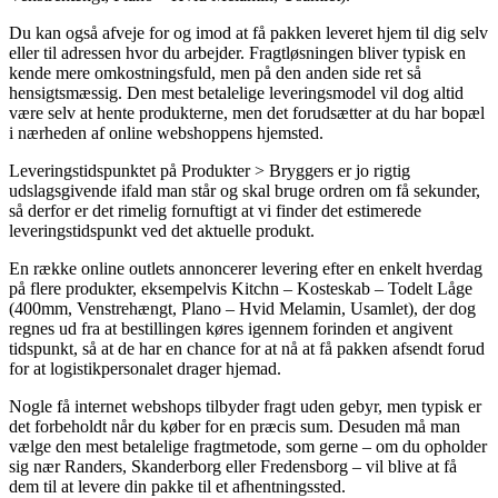
Du kan også afveje for og imod at få pakken leveret hjem til dig selv
eller til adressen hvor du arbejder. Fragtløsningen bliver typisk en
kende mere omkostningsfuld, men på den anden side ret så
hensigtsmæssig. Den mest betalelige leveringsmodel vil dog altid
være selv at hente produkterne, men det forudsætter at du har bopæl
i nærheden af online webshoppens hjemsted.
Leveringstidspunktet på Produkter > Bryggers er jo rigtig
udslagsgivende ifald man står og skal bruge ordren om få sekunder,
så derfor er det rimelig fornuftigt at vi finder det estimerede
leveringstidspunkt ved det aktuelle produkt.
En række online outlets annoncerer levering efter en enkelt hverdag
på flere produkter, eksempelvis Kitchn – Kosteskab – Todelt Låge
(400mm, Venstrehængt, Plano – Hvid Melamin, Usamlet), der dog
regnes ud fra at bestillingen køres igennem forinden et angivent
tidspunkt, så at de har en chance for at nå at få pakken afsendt forud
for at logistikpersonalet drager hjemad.
Nogle få internet webshops tilbyder fragt uden gebyr, men typisk er
det forbeholdt når du køber for en præcis sum. Desuden må man
vælge den mest betalelige fragtmetode, som gerne – om du opholder
sig nær Randers, Skanderborg eller Fredensborg – vil blive at få
dem til at levere din pakke til et afhentningssted.