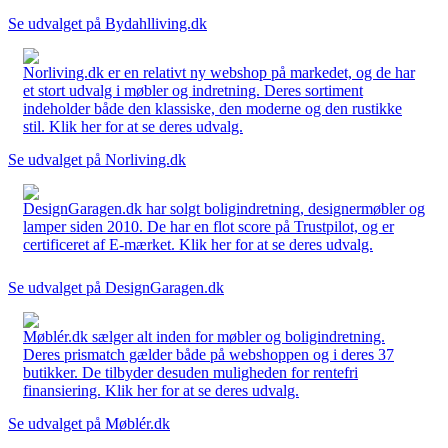
Se udvalget på Bydahlliving.dk
Norliving.dk er en relativt ny webshop på markedet, og de har
et stort udvalg i møbler og indretning. Deres sortiment
indeholder både den klassiske, den moderne og den rustikke
stil. Klik her for at se deres udvalg.
Se udvalget på Norliving.dk
DesignGaragen.dk har solgt boligindretning, designermøbler og
lamper siden 2010. De har en flot score på Trustpilot, og er
certificeret af E-mærket. Klik her for at se deres udvalg.
Se udvalget på DesignGaragen.dk
Møblér.dk sælger alt inden for møbler og boligindretning.
Deres prismatch gælder både på webshoppen og i deres 37
butikker. De tilbyder desuden muligheden for rentefri
finansiering. Klik her for at se deres udvalg.
Se udvalget på Møblér.dk