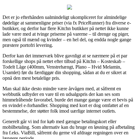
Det er jo efterhånden ualmindeligt ukompliceret for almindelige
dødelige at sammenligne priser (via fx PriceRunner) fra diverse e-
butikker, og derfor har flere Kitchn butikker på nettet ikke kunne
lade være med at tvinge priserne på varerne – til drenge og piger,
men også til mænd og kvinder – en hel del, og endda nogle gange
præstere portofri levering.
Derfor kan det immervæk blive gavnligt at se nærmere på et par
forskellige shops på nettet efter tilbud på Kitchn – Kosteskab –
Todelt Låge (400mm, Venstrehængt, Plano – Hvid Melamin,
Usamlet) før du færdiggør din shopping, sådan at du er sikret at
opnå den mest betalelige pris.
Man skal ikke desto mindre være årvågen med, at såfremt en
webbutik udbyder en vare til en udsalgspris der kan ses som
himmelråbende favorabel, burde det mange gange være et bevis på
en svindel e-forhandler. Shopping med kort er dog omfattet af en
bestemmelse, der støtter folk imod uærlige internet outlets.
Generelt går vi ind for køb med gængse betalingskort eller
mobilbetaling. Som alternativ kan du bruge en løsning på afbetaling
fra f.eks. ViaBill, såfremt du gerne vil afdrage regningen over en
længere periode.