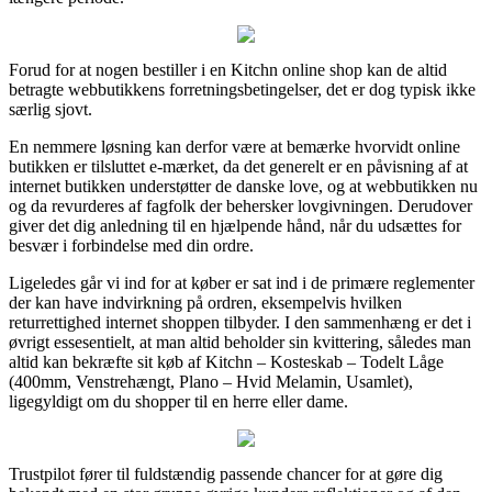
Forud for at nogen bestiller i en Kitchn online shop kan de altid
betragte webbutikkens forretningsbetingelser, det er dog typisk ikke
særlig sjovt.
En nemmere løsning kan derfor være at bemærke hvorvidt online
butikken er tilsluttet e-mærket, da det generelt er en påvisning af at
internet butikken understøtter de danske love, og at webbutikken nu
og da revurderes af fagfolk der behersker lovgivningen. Derudover
giver det dig anledning til en hjælpende hånd, når du udsættes for
besvær i forbindelse med din ordre.
Ligeledes går vi ind for at køber er sat ind i de primære reglementer
der kan have indvirkning på ordren, eksempelvis hvilken
returrettighed internet shoppen tilbyder. I den sammenhæng er det i
øvrigt essesentielt, at man altid beholder sin kvittering, således man
altid kan bekræfte sit køb af Kitchn – Kosteskab – Todelt Låge
(400mm, Venstrehængt, Plano – Hvid Melamin, Usamlet),
ligegyldigt om du shopper til en herre eller dame.
Trustpilot fører til fuldstændig passende chancer for at gøre dig