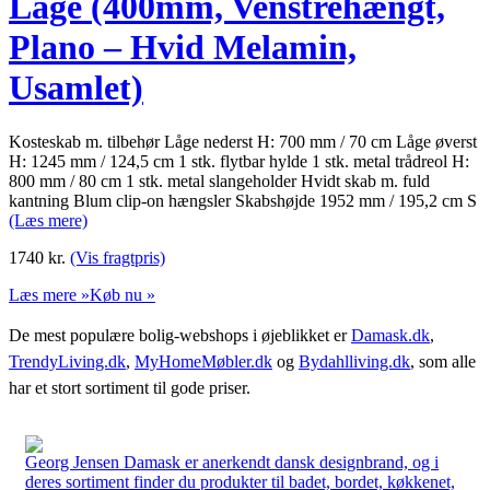
Låge (400mm, Venstrehængt,
Plano – Hvid Melamin,
Usamlet)
Kosteskab m. tilbehør Låge nederst H: 700 mm / 70 cm Låge øverst
H: 1245 mm / 124,5 cm 1 stk. flytbar hylde 1 stk. metal trådreol H:
800 mm / 80 cm 1 stk. metal slangeholder Hvidt skab m. fuld
kantning Blum clip-on hængsler Skabshøjde 1952 mm / 195,2 cm S
(Læs mere)
1740
kr.
(Vis fragtpris)
Læs mere »
Køb nu »
De mest populære bolig-webshops i øjeblikket er
Damask.dk
,
TrendyLiving.dk
,
MyHomeMøbler.dk
og
Bydahlliving.dk
, som alle
har et stort sortiment til gode priser.
Georg Jensen Damask er anerkendt dansk designbrand, og i
deres sortiment finder du produkter til badet, bordet, køkkenet,