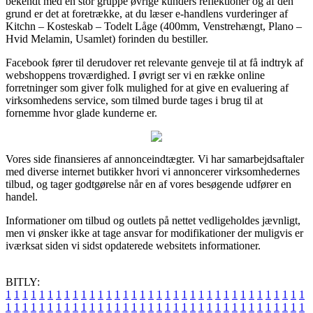
bekendt med en stor gruppe øvrige kunders reflektioner og af den
grund er det at foretrække, at du læser e-handlens vurderinger af
Kitchn – Kosteskab – Todelt Låge (400mm, Venstrehængt, Plano –
Hvid Melamin, Usamlet) forinden du bestiller.
Facebook fører til derudover ret relevante genveje til at få indtryk af
webshoppens troværdighed. I øvrigt ser vi en række online
forretninger som giver folk mulighed for at give en evaluering af
virksomhedens service, som tilmed burde tages i brug til at
fornemme hvor glade kunderne er.
Vores side finansieres af annonceindtægter. Vi har samarbejdsaftaler
med diverse internet butikker hvori vi annoncerer virksomhedernes
tilbud, og tager godtgørelse når en af vores besøgende udfører en
handel.
Informationer om tilbud og outlets på nettet vedligeholdes jævnligt,
men vi ønsker ikke at tage ansvar for modifikationer der muligvis er
iværksat siden vi sidst opdaterede websitets informationer.
BITLY:
1
1
1
1
1
1
1
1
1
1
1
1
1
1
1
1
1
1
1
1
1
1
1
1
1
1
1
1
1
1
1
1
1
1
1
1
1
1
1
1
1
1
1
1
1
1
1
1
1
1
1
1
1
1
1
1
1
1
1
1
1
1
1
1
1
1
1
1
1
1
1
1