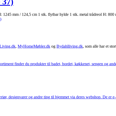
 37)
 1245 mm / 124,5 cm 1 stk. flytbar hylde 1 stk. metal trådreol H: 800 
)
Living.dk
,
MyHomeMøbler.dk
og
Bydahlliving.dk
, som alle har et stor
iment finder du produkter til badet, bordet, køkkenet, sengen og andet 
eriør, designvarer og andre ting til hjemmet via deres webshop. De er 