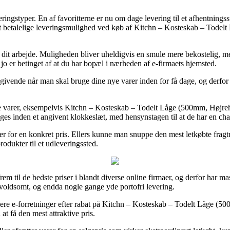
ingstyper. En af favoritterne er nu om dage levering til et afhentningss
est betalelige leveringsmulighed ved køb af Kitchn – Kosteskab – To
d til dit arbejde. Muligheden bliver uheldigvis en smule mere bekosteli
 jo er betinget af at du har bopæl i nærheden af e-firmaets hjemsted.
ivende når man skal bruge dine nye varer inden for få dage, og derfor er 
ke varer, eksempelvis Kitchn – Kosteskab – Todelt Låge (500mm, Højr
es inden et angivent klokkeslæt, med hensynstagen til at de har en chan
ager for en konkret pris. Ellers kunne man snuppe den mest letkøbte frag
rodukter til et udleveringssted.
rem til de bedste priser i blandt diverse online firmaer, og derfor har m
– voldsomt, og endda nogle gange yde portofri levering.
l flere e-forretninger efter rabat på Kitchn – Kosteskab – Todelt Låg
at få den mest attraktive pris.