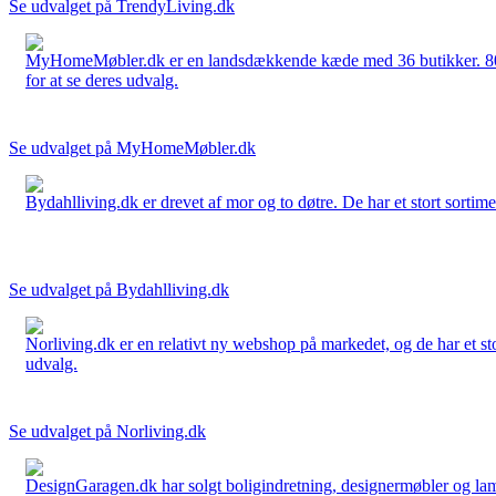
Se udvalget på TrendyLiving.dk
MyHomeMøbler.dk er en landsdækkende kæde med 36 butikker. 80 % 
for at se deres udvalg.
Se udvalget på MyHomeMøbler.dk
Bydahlliving.dk er drevet af mor og to døtre. De har et stort sortime
Se udvalget på Bydahlliving.dk
Norliving.dk er en relativt ny webshop på markedet, og de har et sto
udvalg.
Se udvalget på Norliving.dk
DesignGaragen.dk har solgt boligindretning, designermøbler og lamper