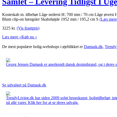
Samlet – Levering Tidligst I Uge
Kosteskab m. tilbehør Låge nederst H: 700 mm / 70 cm Låge øverst H:
Blum clip-on hængsler Skabshøjde 1952 mm / 195,2 cm S
(Læs mere
3225
kr.
(Vis fragtpris)
Læs mere »
Køb nu »
De mest populære bolig-webshops i øjeblikket er
Damask.dk
,
Trendy
Georg Jensen Damask er anerkendt dansk designbrand, og i deres sort
Se udvalget på Damask.dk
TrendyLiving.dk har siden 2009 solgt brugskunst, boligtilbehør, int
på alle varer. Klik her for at se deres udvalg.