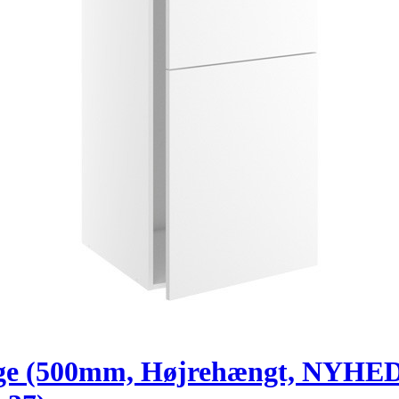
åge (500mm, Højrehængt, NYHED!