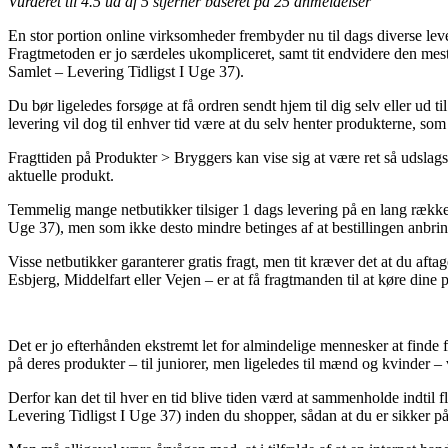
Vurderet til
4.5
ud af 5 stjerner baseret på
25
anmeldelser
En stor portion online virksomheder frembyder nu til dags diverse lever
Fragtmetoden er jo særdeles ukompliceret, samt tit endvidere den m
Samlet – Levering Tidligst I Uge 37).
Du bør ligeledes forsøge at få ordren sendt hjem til dig selv eller u
levering vil dog til enhver tid være at du selv henter produkterne, som
Fragttiden på Produkter > Bryggers kan vise sig at være ret så udslagsg
aktuelle produkt.
Temmelig mange netbutikker tilsiger 1 dags levering på en lang ræk
Uge 37), men som ikke desto mindre betinges af at bestillingen anbring
Visse netbutikker garanterer gratis fragt, men tit kræver det at du aft
Esbjerg, Middelfart eller Vejen – er at få fragtmanden til at køre dine p
Det er jo efterhånden ekstremt let for almindelige mennesker at finde f
på deres produkter – til juniorer, men ligeledes til mænd og kvinder 
Derfor kan det til hver en tid blive tiden værd at sammenholde indti
Levering Tidligst I Uge 37) inden du shopper, sådan at du er sikker på 