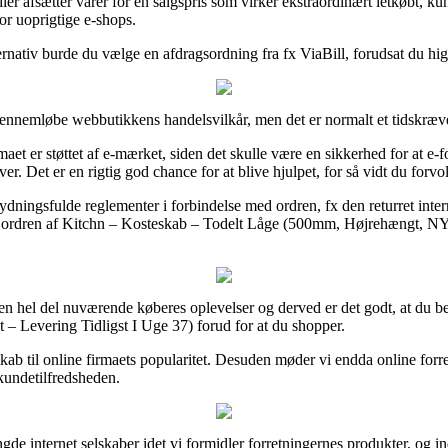
ndler afsætter varer for en salgspris som virker ekstraordinært letkøbt
for uoprigtige e-shops.
ernativ burde du vælge en afdragsordning fra fx ViaBill, forudsat du hig
 gennemløbe webbutikkens handelsvilkår, men det er normalt et tidskræv
t er støttet af e-mærket, siden det skulle være en sikkerhed for at e-fo
ver. Det er en rigtig god chance for at blive hjulpet, for så vidt du forv
tydningsfulde reglementer i forbindelse med ordren, fx den returret inter
m ordren af Kitchn – Kosteskab – Todelt Låge (500mm, Højrehængt, NY
å en hel del nuværende køberes oplevelser og derved er det godt, at du b
Levering Tidligst I Uge 37) forud for at du shopper.
kab til online firmaets popularitet. Desuden møder vi endda online for
 kundetilfredsheden.
e internet selskaber idet vi formidler forretningernes produkter, og in