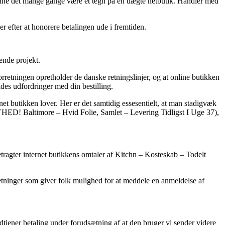
, kunne det mange gange være et tegn på en uægte netbutik. Handler med
er efter at honorere betalingen ude i fremtiden.
ende projekt.
rretningen opretholder de danske retningslinjer, og at online butikken
oldes udfordringer med din bestilling.
net butikken lover. Her er det samtidig essesentielt, at man stadigvæk
HED! Baltimore – Hvid Folie, Samlet – Levering Tidligst I Uge 37),
etragter internet butikkens omtaler af Kitchn – Kosteskab – Todelt
retninger som giver folk mulighed for at meddele en anmeldelse af
dtjener betaling under forudsætning af at den bruger vi sender videre