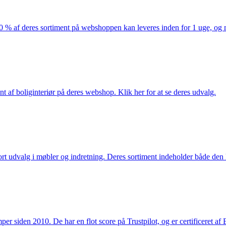
af deres sortiment på webshoppen kan leveres inden for 1 uge, og ma
nt af boliginteriør på deres webshop. Klik her for at se deres udvalg.
rt udvalg i møbler og indretning. Deres sortiment indeholder både den k
 siden 2010. De har en flot score på Trustpilot, og er certificeret af 