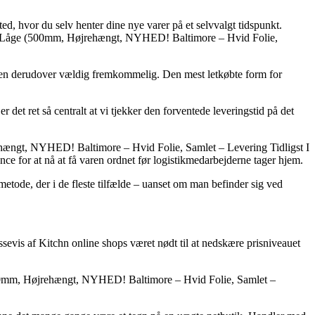
ted, hvor du selv henter dine nye varer på et selvvalgt tidspunkt.
delt Låge (500mm, Højrehængt, NYHED! Baltimore – Hvid Folie,
g, men derudover vældig fremkommelig. Den mest letkøbte form for
det ret så centralt at vi tjekker den forventede leveringstid på det
ehængt, NYHED! Baltimore – Hvid Folie, Samlet – Levering Tidligst I
ce for at nå at få varen ordnet før logistikmedarbejderne tager hjem.
tmetode, der i de fleste tilfælde – uanset om man befinder sig ved
assevis af Kitchn online shops været nødt til at nedskære prisniveauet
e (500mm, Højrehængt, NYHED! Baltimore – Hvid Folie, Samlet –