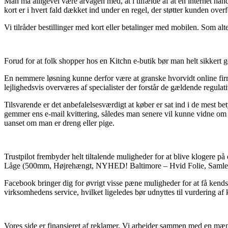
Man må alligevel være årvågen med, at i tilfælde af at en internet ha
kort er i hvert fald dækket ind under en regel, der støtter kunden over
Vi tilråder bestillinger med kort eller betalinger med mobilen. Som alt
Forud for at folk shopper hos en Kitchn e-butik bør man helt sikkert
En nemmere løsning kunne derfor være at granske hvorvidt online firmae
lejlighedsvis overværes af specialister der forstår de gældende regulati
Tilsvarende er det anbefalelsesværdigt at køber er sat ind i de mest be
gemmer ens e-mail kvittering, således man senere vil kunne vidne o
uanset om man er dreng eller pige.
Trustpilot frembyder helt tiltalende muligheder for at blive klogere p
Låge (500mm, Højrehængt, NYHED! Baltimore – Hvid Folie, Samlet – 
Facebook bringer dig for øvrigt visse pæne muligheder for at få kends
virksomhedens service, hvilket ligeledes bør udnyttes til vurdering af
Vores side er finansieret af reklamer. Vi arbejder sammen med en mængd