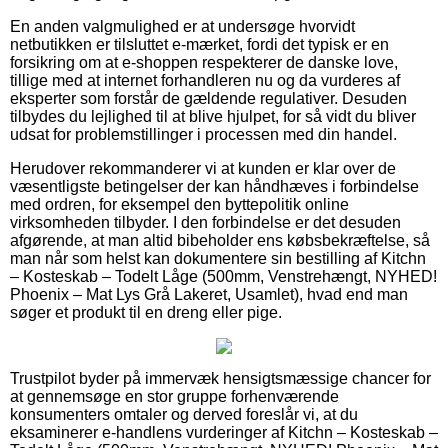
En anden valgmulighed er at undersøge hvorvidt
netbutikken er tilsluttet e-mærket, fordi det typisk er en
forsikring om at e-shoppen respekterer de danske love,
tillige med at internet forhandleren nu og da vurderes af
eksperter som forstår de gældende regulativer. Desuden
tilbydes du lejlighed til at blive hjulpet, for så vidt du bliver
udsat for problemstillinger i processen med din handel.
Herudover rekommanderer vi at kunden er klar over de
væsentligste betingelser der kan håndhæves i forbindelse
med ordren, for eksempel den byttepolitik online
virksomheden tilbyder. I den forbindelse er det desuden
afgørende, at man altid bibeholder ens købsbekræftelse, så
man når som helst kan dokumentere sin bestilling af Kitchn
– Kosteskab – Todelt Låge (500mm, Venstrehængt, NYHED!
Phoenix – Mat Lys Grå Lakeret, Usamlet), hvad end man
søger et produkt til en dreng eller pige.
Trustpilot byder på immervæk hensigtsmæssige chancer for
at gennemsøge en stor gruppe forhenværende
konsumenters omtaler og derved foreslår vi, at du
eksaminerer e-handlens vurderinger af Kitchn – Kosteskab –