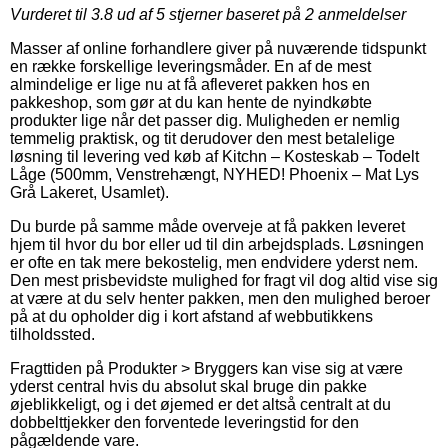
Vurderet til
3.8
ud af 5 stjerner baseret på
2
anmeldelser
Masser af online forhandlere giver på nuværende tidspunkt
en række forskellige leveringsmåder. En af de mest
almindelige er lige nu at få afleveret pakken hos en
pakkeshop, som gør at du kan hente de nyindkøbte
produkter lige når det passer dig. Muligheden er nemlig
temmelig praktisk, og tit derudover den mest betalelige
løsning til levering ved køb af Kitchn – Kosteskab – Todelt
Låge (500mm, Venstrehængt, NYHED! Phoenix – Mat Lys
Grå Lakeret, Usamlet).
Du burde på samme måde overveje at få pakken leveret
hjem til hvor du bor eller ud til din arbejdsplads. Løsningen
er ofte en tak mere bekostelig, men endvidere yderst nem.
Den mest prisbevidste mulighed for fragt vil dog altid vise sig
at være at du selv henter pakken, men den mulighed beroer
på at du opholder dig i kort afstand af webbutikkens
tilholdssted.
Fragttiden på Produkter > Bryggers kan vise sig at være
yderst central hvis du absolut skal bruge din pakke
øjeblikkeligt, og i det øjemed er det altså centralt at du
dobbelttjekker den forventede leveringstid for den
pågældende vare.