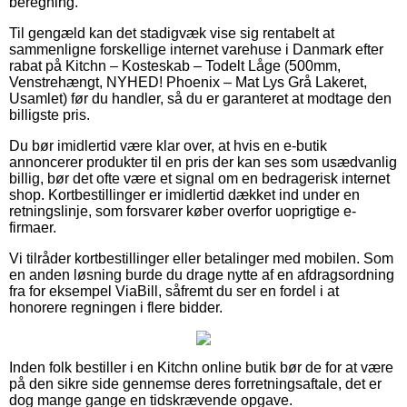
beregning.
Til gengæld kan det stadigvæk vise sig rentabelt at
sammenligne forskellige internet varehuse i Danmark efter
rabat på Kitchn – Kosteskab – Todelt Låge (500mm,
Venstrehængt, NYHED! Phoenix – Mat Lys Grå Lakeret,
Usamlet) før du handler, så du er garanteret at modtage den
billigste pris.
Du bør imidlertid være klar over, at hvis en e-butik
annoncerer produkter til en pris der kan ses som usædvanlig
billig, bør det ofte være et signal om en bedragerisk internet
shop. Kortbestillinger er imidlertid dækket ind under en
retningslinje, som forsvarer køber overfor uoprigtige e-
firmaer.
Vi tilråder kortbestillinger eller betalinger med mobilen. Som
en anden løsning burde du drage nytte af en afdragsordning
fra for eksempel ViaBill, såfremt du ser en fordel i at
honorere regningen i flere bidder.
Inden folk bestiller i en Kitchn online butik bør de for at være
på den sikre side gennemse deres forretningsaftale, det er
dog mange gange en tidskrævende opgave.