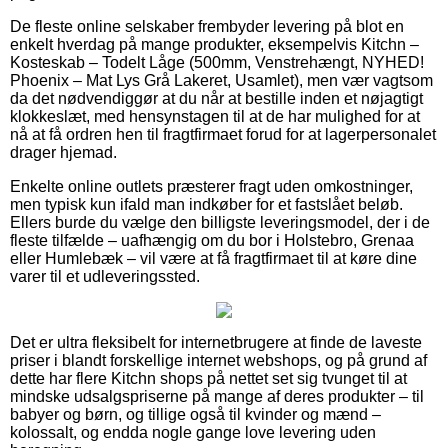
De fleste online selskaber frembyder levering på blot en
enkelt hverdag på mange produkter, eksempelvis Kitchn –
Kosteskab – Todelt Låge (500mm, Venstrehængt, NYHED!
Phoenix – Mat Lys Grå Lakeret, Usamlet), men vær vagtsom
da det nødvendiggør at du når at bestille inden et nøjagtigt
klokkeslæt, med hensynstagen til at de har mulighed for at
nå at få ordren hen til fragtfirmaet forud for at lagerpersonalet
drager hjemad.
Enkelte online outlets præsterer fragt uden omkostninger,
men typisk kun ifald man indkøber for et fastslået beløb.
Ellers burde du vælge den billigste leveringsmodel, der i de
fleste tilfælde – uafhængig om du bor i Holstebro, Grenaa
eller Humlebæk – vil være at få fragtfirmaet til at køre dine
varer til et udleveringssted.
Det er ultra fleksibelt for internetbrugere at finde de laveste
priser i blandt forskellige internet webshops, og på grund af
dette har flere Kitchn shops på nettet set sig tvunget til at
mindske udsalgspriserne på mange af deres produkter – til
babyer og børn, og tillige også til kvinder og mænd –
kolossalt, og endda nogle gange love levering uden