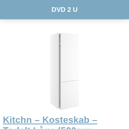
DVD 2 U
Kitchn – Kosteskab –