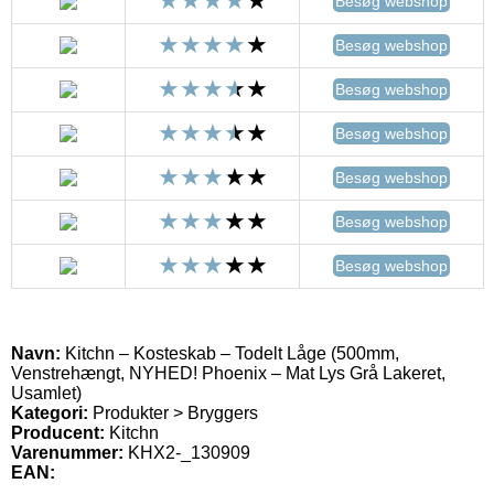
Besøg webshop
Besøg webshop
Besøg webshop
Besøg webshop
Besøg webshop
Besøg webshop
Besøg webshop
Navn:
Kitchn – Kosteskab – Todelt Låge (500mm,
Venstrehængt, NYHED! Phoenix – Mat Lys Grå Lakeret,
Usamlet)
Kategori:
Produkter > Bryggers
Producent:
Kitchn
Varenummer:
KHX2-_130909
EAN: