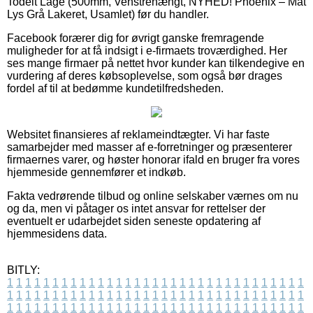
Todelt Låge (500mm, Venstrehængt, NYHED! Phoenix – Mat
Lys Grå Lakeret, Usamlet) før du handler.
Facebook forærer dig for øvrigt ganske fremragende
muligheder for at få indsigt i e-firmaets troværdighed. Her
ses mange firmaer på nettet hvor kunder kan tilkendegive en
vurdering af deres købsoplevelse, som også bør drages
fordel af til at bedømme kundetilfredsheden.
Websitet finansieres af reklameindtægter. Vi har faste
samarbejder med masser af e-forretninger og præsenterer
firmaernes varer, og høster honorar ifald en bruger fra vores
hjemmeside gennemfører et indkøb.
Fakta vedrørende tilbud og online selskaber værnes om nu
og da, men vi påtager os intet ansvar for rettelser der
eventuelt er udarbejdet siden seneste opdatering af
hjemmesidens data.
BITLY:
1
1
1
1
1
1
1
1
1
1
1
1
1
1
1
1
1
1
1
1
1
1
1
1
1
1
1
1
1
1
1
1
1
1
1
1
1
1
1
1
1
1
1
1
1
1
1
1
1
1
1
1
1
1
1
1
1
1
1
1
1
1
1
1
1
1
1
1
1
1
1
1
1
1
1
1
1
1
1
1
1
1
1
1
1
1
1
1
1
1
1
1
1
1
1
1
1
1
1