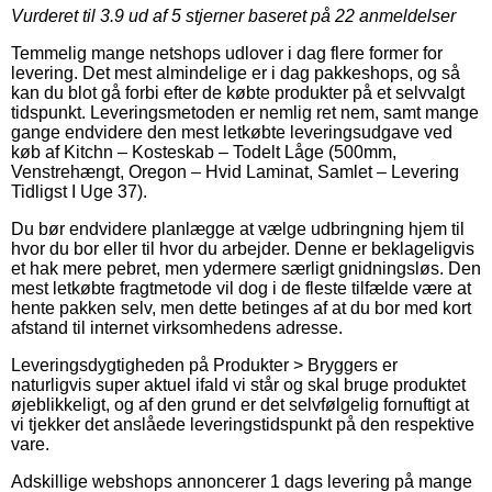
Vurderet til
3.9
ud af 5 stjerner baseret på
22
anmeldelser
Temmelig mange netshops udlover i dag flere former for
levering. Det mest almindelige er i dag pakkeshops, og så
kan du blot gå forbi efter de købte produkter på et selvvalgt
tidspunkt. Leveringsmetoden er nemlig ret nem, samt mange
gange endvidere den mest letkøbte leveringsudgave ved
køb af Kitchn – Kosteskab – Todelt Låge (500mm,
Venstrehængt, Oregon – Hvid Laminat, Samlet – Levering
Tidligst I Uge 37).
Du bør endvidere planlægge at vælge udbringning hjem til
hvor du bor eller til hvor du arbejder. Denne er beklageligvis
et hak mere pebret, men ydermere særligt gnidningsløs. Den
mest letkøbte fragtmetode vil dog i de fleste tilfælde være at
hente pakken selv, men dette betinges af at du bor med kort
afstand til internet virksomhedens adresse.
Leveringsdygtigheden på Produkter > Bryggers er
naturligvis super aktuel ifald vi står og skal bruge produktet
øjeblikkeligt, og af den grund er det selvfølgelig fornuftigt at
vi tjekker det anslåede leveringstidspunkt på den respektive
vare.
Adskillige webshops annoncerer 1 dags levering på mange