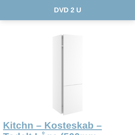
DVD 2 U
Kitchn – Kosteskab –