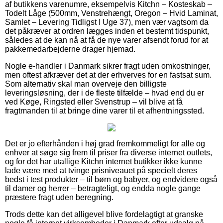
af butikkens varenumre, eksempelvis Kitchn – Kosteskab –
Todelt Låge (500mm, Venstrehængt, Oregon – Hvid Laminat,
Samlet – Levering Tidligst I Uge 37), men vær vagtsom da
det påkræver at ordren lægges inden et bestemt tidspunkt,
således at de kan nå at få de nye varer afsendt forud for at
pakkemedarbejderne drager hjemad.
Nogle e-handler i Danmark sikrer fragt uden omkostninger,
men oftest afkræver det at der erhverves for en fastsat sum.
Som alternativ skal man overveje den billigste
leveringsløsning, der i de fleste tilfælde – hvad end du er
ved Køge, Ringsted eller Svenstrup – vil blive at få
fragtmanden til at bringe dine varer til et afhentningssted.
Det er jo efterhånden i høj grad fremkommeligt for alle og
enhver at søge sig frem til priser fra diverse internet outlets,
og for det har utallige Kitchn internet butikker ikke kunne
lade være med at tvinge prisniveauet på specielt deres
bedst i test produkter – til børn og babyer, og endvidere også
til damer og herrer – betragteligt, og endda nogle gange
præstere fragt uden beregning.
Trods dette kan det alligevel blive fordelagtigt at granske