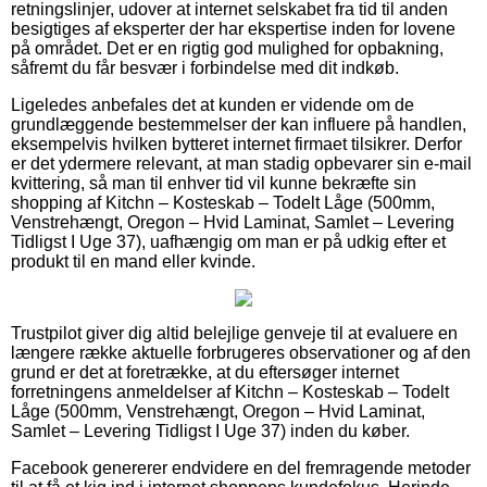
retningslinjer, udover at internet selskabet fra tid til anden
besigtiges af eksperter der har ekspertise inden for lovene
på området. Det er en rigtig god mulighed for opbakning,
såfremt du får besvær i forbindelse med dit indkøb.
Ligeledes anbefales det at kunden er vidende om de
grundlæggende bestemmelser der kan influere på handlen,
eksempelvis hvilken bytteret internet firmaet tilsikrer. Derfor
er det ydermere relevant, at man stadig opbevarer sin e-mail
kvittering, så man til enhver tid vil kunne bekræfte sin
shopping af Kitchn – Kosteskab – Todelt Låge (500mm,
Venstrehængt, Oregon – Hvid Laminat, Samlet – Levering
Tidligst I Uge 37), uafhængig om man er på udkig efter et
produkt til en mand eller kvinde.
Trustpilot giver dig altid belejlige genveje til at evaluere en
længere række aktuelle forbrugeres observationer og af den
grund er det at foretrække, at du eftersøger internet
forretningens anmeldelser af Kitchn – Kosteskab – Todelt
Låge (500mm, Venstrehængt, Oregon – Hvid Laminat,
Samlet – Levering Tidligst I Uge 37) inden du køber.
Facebook genererer endvidere en del fremragende metoder