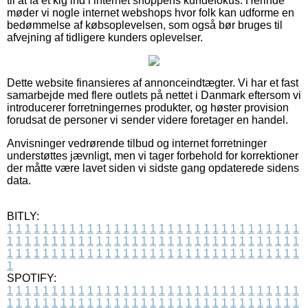
til at få et kig ind i internet shoppens kundefokus. Herinde
møder vi nogle internet webshops hvor folk kan udforme en
bedømmelse af købsoplevelsen, som også bør bruges til
afvejning af tidligere kunders oplevelser.
Dette website finansieres af annonceindtægter. Vi har et fast
samarbejde med flere outlets på nettet i Danmark eftersom vi
introducerer forretningernes produkter, og høster provision
forudsat de personer vi sender videre foretager en handel.
Anvisninger vedrørende tilbud og internet forretninger
understøttes jævnligt, men vi tager forbehold for korrektioner
der måtte være lavet siden vi sidste gang opdaterede sidens
data.
BITLY:
1
1
1
1
1
1
1
1
1
1
1
1
1
1
1
1
1
1
1
1
1
1
1
1
1
1
1
1
1
1
1
1
1
1
1
1
1
1
1
1
1
1
1
1
1
1
1
1
1
1
1
1
1
1
1
1
1
1
1
1
1
1
1
1
1
1
1
1
1
1
1
1
1
1
1
1
1
1
1
1
1
1
1
1
1
1
1
1
1
1
1
1
1
1
1
1
1
1
1
1
SPOTIFY:
1
1
1
1
1
1
1
1
1
1
1
1
1
1
1
1
1
1
1
1
1
1
1
1
1
1
1
1
1
1
1
1
1
1
1
1
1
1
1
1
1
1
1
1
1
1
1
1
1
1
1
1
1
1
1
1
1
1
1
1
1
1
1
1
1
1