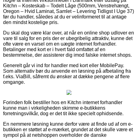
nogle få internet virksomheder i Danmark efter udsalg på
Kitchn – Kosteskab – Todelt Låge (500mm, Venstrehængt,
Oregon – Hvid Laminat, Samlet – Levering Tidligst I Uge 37)
før du handler, således at du er velinformeret til at antage
den mindst kostelige pris.
Du skal dog være klar over, at når en online shop udlover en
vare til salg for en pris der er ubegribelig attraktiv, kunne det
ofte være en varsel om en uægte internet forhandler.
Betalinger med kort er i hvert fald omfattet af en
bestemmelse, der assisterer dig imod falske internet shops.
Generelt går vi ind for handler med kort eller MobilePay.
Som alternativ bør du anvende en løsning på afbetaling fra
f.eks. ViaBill, såfremt du ønsker at dække pengene af flere
omgange.
Forinden folk bestiller hos en Kitchn internet forhandler
kunne man i virkeligheden skimme e-butikkens
forretningsvilkår, dog er det tit ikke specielt ophidsende.
En nemmere løsning kunne derfor være at finde ud af om e-
butikken er støttet af e-mærket, grundet at det skulle være et
sympol på at netshoppen overholder de danske