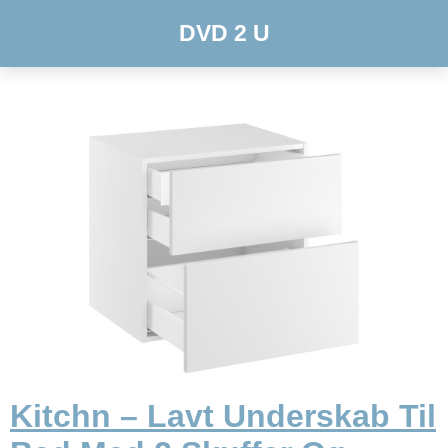
DVD 2 U
Kitchn – Lavt Underskab Til