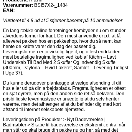
Varenummer:
BSI57X2-_1484
EAN:
Vurderet til
4.8
ud af 5 stjerner baseret på
10
anmeldelser
En lang række online forretninger frembyder nu om stunder
alverdens former for fragt. Den mest anvendte er p.t. at få
afleveret pakken hos en pakkeshop, hvor du så nemt kan
hente de købte varer den dag der passer dig.
Leveringsformen er jo virkelig ligetil, og oftest endda den
mest betalelige fragtmulighed ved køb af Kitchn – Lavt
Underskab Til Bad Med 2 Skuffer Og Indvendig Skuffe
(300mm, Daytona – Hvid Lakeret, Samlet – Levering Tidligst
I Uge 37).
Du kunne derudover planlægge at vælge afsending til dit
hus eller ud på din arbejdsplads. Fragtmuligheden er oftest
en sjat dyrere, men på den anden side ret så bekvem. Den
prisbilligste leveringstype er unægtelig at du selv henter
varerne, men det afhænger af at du befinder dig med kort
afstand til internet selskabets hjemsted.
Leveringstiden på Produkter > Nyt Badeværelse |
Badmøbler > Skabe til badeværelse er ekstremt central når
man står og skal bruge din pakke nu og her, så med det