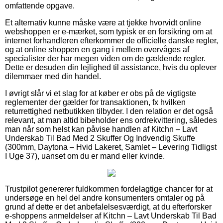
omfattende opgave.
Et alternativ kunne måske være at tjekke hvorvidt online
webshoppen er e-mærket, som typisk er en forsikring om at
internet forhandleren efterkommer de officielle danske regler,
og at online shoppen en gang i mellem overvåges af
specialister der har megen viden om de gældende regler.
Dette er desuden din lejlighed til assistance, hvis du oplever
dilemmaer med din handel.
I øvrigt slår vi et slag for at køber er obs på de vigtigste
reglementer der gælder for transaktionen, fx hvilken
returrettighed netbutikken tilbyder. I den relation er det også
relevant, at man altid bibeholder ens ordrekvittering, således
man når som helst kan påvise handlen af Kitchn – Lavt
Underskab Til Bad Med 2 Skuffer Og Indvendig Skuffe
(300mm, Daytona – Hvid Lakeret, Samlet – Levering Tidligst
I Uge 37), uanset om du er mand eller kvinde.
Trustpilot genererer fuldkommen fordelagtige chancer for at
undersøge en hel del andre konsumenters omtaler og på
grund af dette er det anbefalelsesværdigt, at du efterforsker
e-shoppens anmeldelser af Kitchn – Lavt Underskab Til Bad