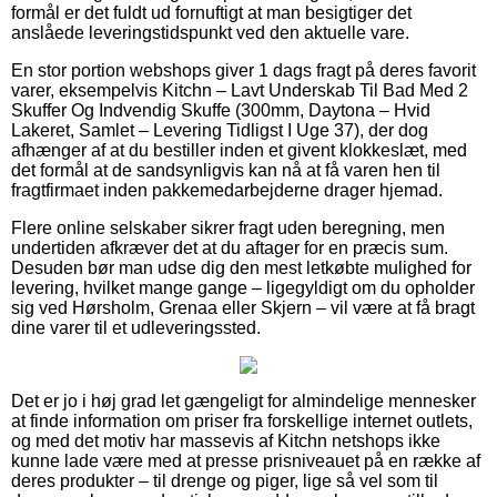
formål er det fuldt ud fornuftigt at man besigtiger det
anslåede leveringstidspunkt ved den aktuelle vare.
En stor portion webshops giver 1 dags fragt på deres favorit
varer, eksempelvis Kitchn – Lavt Underskab Til Bad Med 2
Skuffer Og Indvendig Skuffe (300mm, Daytona – Hvid
Lakeret, Samlet – Levering Tidligst I Uge 37), der dog
afhænger af at du bestiller inden et givent klokkeslæt, med
det formål at de sandsynligvis kan nå at få varen hen til
fragtfirmaet inden pakkemedarbejderne drager hjemad.
Flere online selskaber sikrer fragt uden beregning, men
undertiden afkræver det at du aftager for en præcis sum.
Desuden bør man udse dig den mest letkøbte mulighed for
levering, hvilket mange gange – ligegyldigt om du opholder
sig ved Hørsholm, Grenaa eller Skjern – vil være at få bragt
dine varer til et udleveringssted.
Det er jo i høj grad let gængeligt for almindelige mennesker
at finde information om priser fra forskellige internet outlets,
og med det motiv har massevis af Kitchn netshops ikke
kunne lade være med at presse prisniveauet på en række af
deres produkter – til drenge og piger, lige så vel som til