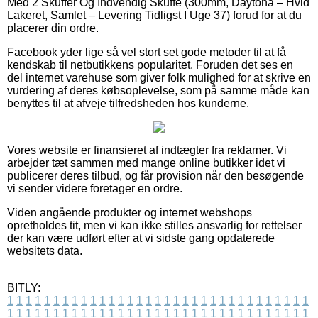
Med 2 Skuffer Og Indvendig Skuffe (300mm, Daytona – Hvid
Lakeret, Samlet – Levering Tidligst I Uge 37) forud for at du
placerer din ordre.
Facebook yder lige så vel stort set gode metoder til at få
kendskab til netbutikkens popularitet. Foruden det ses en
del internet varehuse som giver folk mulighed for at skrive en
vurdering af deres købsoplevelse, som på samme måde kan
benyttes til at afveje tilfredsheden hos kunderne.
Vores website er finansieret af indtægter fra reklamer. Vi
arbejder tæt sammen med mange online butikker idet vi
publicerer deres tilbud, og får provision når den besøgende
vi sender videre foretager en ordre.
Viden angående produkter og internet webshops
opretholdes tit, men vi kan ikke stilles ansvarlig for rettelser
der kan være udført efter at vi sidste gang opdaterede
websitets data.
BITLY:
1
1
1
1
1
1
1
1
1
1
1
1
1
1
1
1
1
1
1
1
1
1
1
1
1
1
1
1
1
1
1
1
1
1
1
1
1
1
1
1
1
1
1
1
1
1
1
1
1
1
1
1
1
1
1
1
1
1
1
1
1
1
1
1
1
1