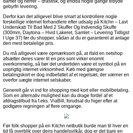
damer og herrer – drastisk, og endda nogle gange tilbyde
gebyrfri levering.
Derfor kan det alligevel blive smart at kontrollere nogle
forskellige internet forhandlere efter udsalg på Kitchn – Lavt
Underskab Til Bad Med 2 Skuffer Og Indvendig Skuffe
(300mm, Daytona – Hvid Lakeret, Samlet – Levering Tidligst
I Uge 37) før du shopper, sådan at du er garanteret at antage
den mest betalelige pris.
Du må alligevel være opmærksom på, at ifald en netshop
afsætter deres varer til en pris som virker enormt
overkommelig, så bør det undertiden være et symbol på en
uoprigtig internet virksomhed. Køb med gængse
betalingskort er dog indbefattet af et regelsæt, der værner en
overfor uægte internet selskaber.
Generelt går vi ind for shopping med kort eller mobilbetaling.
Som en alternativ mulighed kan du drage fordel af et
afdragstilbud fra f.eks. ViaBill, forudsat du higer efter at
godtgøre regningen af flere omgange.
Før folk shopper på en Kitchn netbutik burde man til hver en
tid få overblik over dens handelsvilkår, dog er det bare en