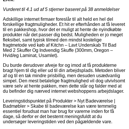
Vurderet til
4.1
ud af 5 stjerner baseret på
38
anmeldelser
Adskillige internet firmaer foreslår til alt held en hel del
forskellige fragtmuligheder. Et hit er efterhånden at få leveret
til en pakkeshop, hvor det er muligt at hente de nyindkøbte
produkter når det passer dig bedst. Muligheden er jo meget
fleksibel, samt typisk tilmed den mindst kostelige
fragtmetode ved køb af Kitchn – Lavt Underskab Til Bad
Med 2 Skuffer Og Indvendig Skuffe (300mm, Oregon –
Hvid/eg Laminat, Usamlet).
Du burde derudover afveje for og imod at få produkterne
bragt hjem til dig eller ud til din arbejdsplads. Metoden bliver
af og til en tak mindre prisbillig, men desuden usædvanlig
simpel. Den mest betalelige fragtmulighed vil dog utvivlsomt
være selv at hente pakken, men dette står og falder med at
du befinder dig nærved internet webshoppens arbejdslager.
Leveringstidspunktet på Produkter > Nyt Badeværelse |
Badmøbler > Skabe til badeværelse kan være temmelig
essentiel forudsat man har brug for varerne inden for få
dage, så derfor er det bestemt meningsfuldt at du
undersøger leveringstiden ved den pågældende vare.