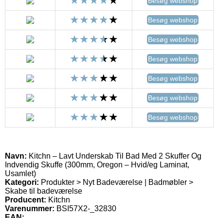
Besøg webshop
Besøg webshop
Besøg webshop
Besøg webshop
Besøg webshop
Besøg webshop
Besøg webshop
Navn:
Kitchn – Lavt Underskab Til Bad Med 2 Skuffer Og
Indvendig Skuffe (300mm, Oregon – Hvid/eg Laminat,
Usamlet)
Kategori:
Produkter > Nyt Badeværelse | Badmøbler >
Skabe til badeværelse
Producent:
Kitchn
Varenummer:
BSI57X2-_32830
EAN: