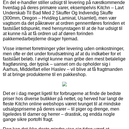
En del e-handler stiller udsigt til levering på næstkommende
hverdag på deres primære varer, eksempelvis Kitchn – Lavt
Underskab Til Bad Med 2 Skuffer Og Indvendig Skuffe
(300mm, Oregon – Hvid/eg Laminat, Usamlet), men vær
vagtsom da det påkræver at ordren gennemføres forinden et
fastslået tidspunkt, med hensynstagen til at de har udsigt til
at kunne nå at få ordren ud af døren forinden
pakkemedarbejderne drager hjemad.
Visse internet forretninger yder levering uden omkostninger,
men ofte er det under forudsætning af at du indkøber for et
fastslået beløb. I øvrigt kunne man gribe den mest betalelige
fragtløsning, der typisk – uanset om du opholder sig i
Aarhus, Middelfart eller Haslev – vil blive at få fragtmanden
til at bringe produkterne til en pakkeshop.
Det er i dag meget ligetil for forbrugerne at finde de bedste
priser hos diverse butikker på nettet, og herved har langt de
fleste Kitchn online webshops været tvunget til at mindske
udsalgspriserne på deres varer – til piger og drenge, men
ligeledes til damer og herrer – drastisk, og endda nogle
gange sikre portofri fragt.