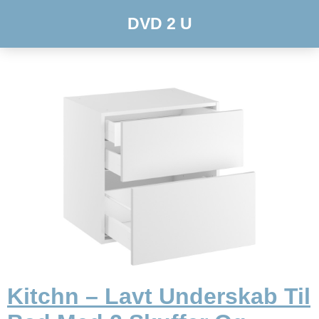
DVD 2 U
Kitchn – Lavt Underskab Til