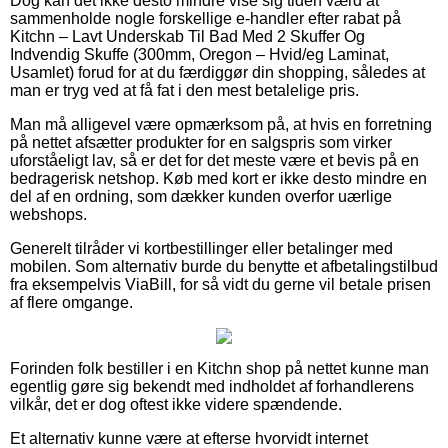
Dog kan det ikke desto mindre vise sig tiden værd at
sammenholde nogle forskellige e-handler efter rabat på
Kitchn – Lavt Underskab Til Bad Med 2 Skuffer Og
Indvendig Skuffe (300mm, Oregon – Hvid/eg Laminat,
Usamlet) forud for at du færdiggør din shopping, således at
man er tryg ved at få fat i den mest betalelige pris.
Man må alligevel være opmærksom på, at hvis en forretning
på nettet afsætter produkter for en salgspris som virker
uforståeligt lav, så er det for det meste være et bevis på en
bedragerisk netshop. Køb med kort er ikke desto mindre en
del af en ordning, som dækker kunden overfor uærlige
webshops.
Generelt tilråder vi kortbestillinger eller betalinger med
mobilen. Som alternativ burde du benytte et afbetalingstilbud
fra eksempelvis ViaBill, for så vidt du gerne vil betale prisen
af flere omgange.
Forinden folk bestiller i en Kitchn shop på nettet kunne man
egentlig gøre sig bekendt med indholdet af forhandlerens
vilkår, det er dog oftest ikke videre spændende.
Et alternativ kunne være at efterse hvorvidt internet