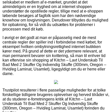
selskabet er medlem af e-mærket, grundet at det
almindeligvis er en tryghed om at internet shoppen
understøtter de opstillede regler, tillige med at e-shoppen
løbende besøges af fagfolk som har den nødvendige
knowhow om lovgivningen. Derudover tilbydes du mulighed
for opbakning, for så vidt du udsættes for problemer i
processen med dit køb.
I øvrigt er det godt at man er påpasselig med de mest
centrale regler der spiller ind i forbindelse med købet, for
eksempel hvilken ombytningsrettighed internet butikken
kører med. På grund af dette er det ydermere relevant, at
man permanent bevarer sin kvittering, så man til enhver tid
kan eftervise sin shopping af Kitchn – Lavt Underskab Til
Bad Med 2 Skuffer Og Indvendig Skuffe (300mm, Oregon –
Hvid/eg Laminat, Usamlet), ligegyldigt om du er herre eller
dame.
Trustpilot resulterer i flere passelige muligheder for at tolke
forskellige tidligere brugeres oplevelser og herved tilråder vi,
at du studerer e-forretningens kritik af Kitchn – Lavt
Underskab Til Bad Med 2 Skuffer Og Indvendig Skuffe
(300mm, Oregon – Hvid/eg Laminat, Usamlet) forinden du