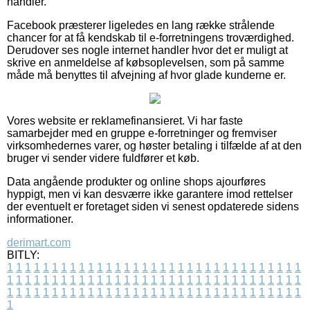
handler.
Facebook præsterer ligeledes en lang række strålende
chancer for at få kendskab til e-forretningens troværdighed.
Derudover ses nogle internet handler hvor det er muligt at
skrive en anmeldelse af købsoplevelsen, som på samme
måde må benyttes til afvejning af hvor glade kunderne er.
Vores website er reklamefinansieret. Vi har faste
samarbejder med en gruppe e-forretninger og fremviser
virksomhedernes varer, og høster betaling i tilfælde af at den
bruger vi sender videre fuldfører et køb.
Data angående produkter og online shops ajourføres
hyppigt, men vi kan desværre ikke garantere imod rettelser
der eventuelt er foretaget siden vi senest opdaterede sidens
informationer.
derimart.com
BITLY:
1
1
1
1
1
1
1
1
1
1
1
1
1
1
1
1
1
1
1
1
1
1
1
1
1
1
1
1
1
1
1
1
1
1
1
1
1
1
1
1
1
1
1
1
1
1
1
1
1
1
1
1
1
1
1
1
1
1
1
1
1
1
1
1
1
1
1
1
1
1
1
1
1
1
1
1
1
1
1
1
1
1
1
1
1
1
1
1
1
1
1
1
1
1
1
1
1
1
1
1