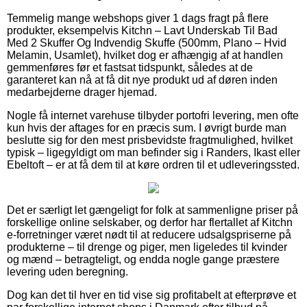
Temmelig mange webshops giver 1 dags fragt på flere
produkter, eksempelvis Kitchn – Lavt Underskab Til Bad
Med 2 Skuffer Og Indvendig Skuffe (500mm, Plano – Hvid
Melamin, Usamlet), hvilket dog er afhængig af at handlen
gemmenføres før et fastsat tidspunkt, således at de
garanteret kan nå at få dit nye produkt ud af døren inden
medarbejderne drager hjemad.
Nogle få internet varehuse tilbyder portofri levering, men ofte
kun hvis der aftages for en præcis sum. I øvrigt burde man
beslutte sig for den mest prisbevidste fragtmulighed, hvilket
typisk – ligegyldigt om man befinder sig i Randers, Ikast eller
Ebeltoft – er at få dem til at køre ordren til et udleveringssted.
Det er særligt let gængeligt for folk at sammenligne priser på
forskellige online selskaber, og derfor har flertallet af Kitchn
e-forretninger været nødt til at reducere udsalgspriserne på
produkterne – til drenge og piger, men ligeledes til kvinder
og mænd – betragteligt, og endda nogle gange præstere
levering uden beregning.
Dog kan det til hver en tid vise sig profitabelt at efterprøve et