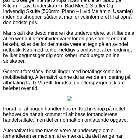
par forskellige internet shops i Danmark efter tilbud på
Kitchn – Lavt Underskab Til Bad Med 2 Skuffer Og
Indvendig Skuffe (500mm, Plano – Hvid Melamin, Usamlet)
inden du shopper, sådan at man er velinformeret til at opnå
den bedste pris.
Man skal ikke desto mindre ikke undervurdere, at i tilfælde af
at en webbutik frembyder varer for en pris som er enormt
letkøbt, så er det for det meste være et tegn på en svindel
netbutik. Køb med kort er heldigvis omfavnet af en ordning,
hvilket begunstiger dig som køber imod uægte online
selskaber.
Generelt foreslår vi bestillinger med betalingskort eller
mobilbetaling. Alternativt kunne du anvende en løsning på
afbetaling fra fx ViaBill, forudsat du efterspørger at klare
beløbet over tid.
Forud for at nogen handler hos en Kitchn shop på nettet
behøver de når alt kommer til alt bese forhandlerens
handelsaftale, men det er normalt en omfattende opgave.
Alternativet kunne måske være at undersøge om e-
forhandleren er medlem af e-mærket, da det længe har