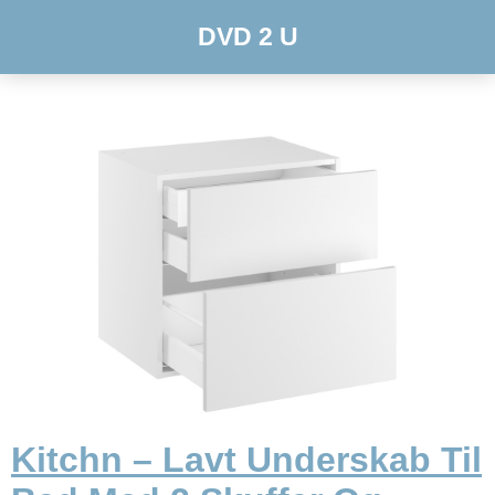
DVD 2 U
Kitchn – Lavt Underskab Til