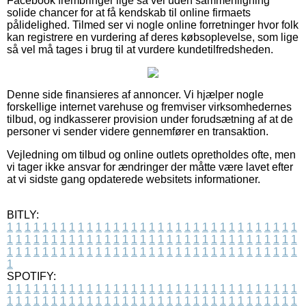
Facebook frembringer lige så vel uden sammenligning
solide chancer for at få kendskab til online firmaets
pålidelighed. Tilmed ser vi nogle online forretninger hvor folk
kan registrere en vurdering af deres købsoplevelse, som lige
så vel må tages i brug til at vurdere kundetilfredsheden.
Denne side finansieres af annoncer. Vi hjælper nogle
forskellige internet varehuse og fremviser virksomhedernes
tilbud, og indkasserer provision under forudsætning af at de
personer vi sender videre gennemfører en transaktion.
Vejledning om tilbud og online outlets opretholdes ofte, men
vi tager ikke ansvar for ændringer der måtte være lavet efter
at vi sidste gang opdaterede websitets informationer.
BITLY:
1
1
1
1
1
1
1
1
1
1
1
1
1
1
1
1
1
1
1
1
1
1
1
1
1
1
1
1
1
1
1
1
1
1
1
1
1
1
1
1
1
1
1
1
1
1
1
1
1
1
1
1
1
1
1
1
1
1
1
1
1
1
1
1
1
1
1
1
1
1
1
1
1
1
1
1
1
1
1
1
1
1
1
1
1
1
1
1
1
1
1
1
1
1
1
1
1
1
1
1
SPOTIFY:
1
1
1
1
1
1
1
1
1
1
1
1
1
1
1
1
1
1
1
1
1
1
1
1
1
1
1
1
1
1
1
1
1
1
1
1
1
1
1
1
1
1
1
1
1
1
1
1
1
1
1
1
1
1
1
1
1
1
1
1
1
1
1
1
1
1