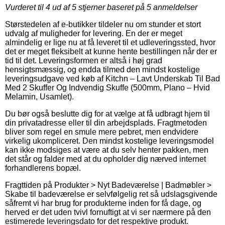
Vurderet til
4
ud af 5 stjerner baseret på
5
anmeldelser
Størstedelen af e-butikker tildeler nu om stunder et stort
udvalg af muligheder for levering. En der er meget
almindelig er lige nu at få leveret til et udleveringssted, hvor
det er meget fleksibelt at kunne hente bestillingen når der er
tid til det. Leveringsformen er altså i høj grad
hensigtsmæssig, og endda tilmed den mindst kostelige
leveringsudgave ved køb af Kitchn – Lavt Underskab Til Bad
Med 2 Skuffer Og Indvendig Skuffe (500mm, Plano – Hvid
Melamin, Usamlet).
Du bør også beslutte dig for at vælge at få udbragt hjem til
din privatadresse eller til din arbejdsplads. Fragtmetoden
bliver som regel en smule mere pebret, men endvidere
virkelig ukompliceret. Den mindst kostelige leveringsmodel
kan ikke modsiges at være at du selv henter pakken, men
det står og falder med at du opholder dig nærved internet
forhandlerens bopæl.
Fragttiden på Produkter > Nyt Badeværelse | Badmøbler >
Skabe til badeværelse er selvfølgelig ret så udslagsgivende
såfremt vi har brug for produkterne inden for få dage, og
herved er det uden tvivl fornuftigt at vi ser nærmere på den
estimerede leveringsdato for det respektive produkt.