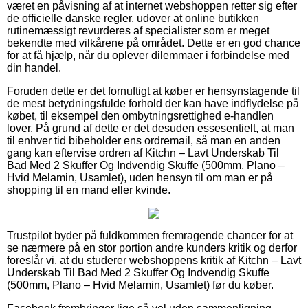
været en påvisning af at internet webshoppen retter sig efter
de officielle danske regler, udover at online butikken
rutinemæssigt revurderes af specialister som er meget
bekendte med vilkårene på området. Dette er en god chance
for at få hjælp, når du oplever dilemmaer i forbindelse med
din handel.
Foruden dette er det fornuftigt at køber er hensynstagende til
de mest betydningsfulde forhold der kan have indflydelse på
købet, til eksempel den ombytningsrettighed e-handlen
lover. På grund af dette er det desuden essesentielt, at man
til enhver tid bibeholder ens ordremail, så man en anden
gang kan eftervise ordren af Kitchn – Lavt Underskab Til
Bad Med 2 Skuffer Og Indvendig Skuffe (500mm, Plano –
Hvid Melamin, Usamlet), uden hensyn til om man er på
shopping til en mand eller kvinde.
Trustpilot byder på fuldkommen fremragende chancer for at
se nærmere på en stor portion andre kunders kritik og derfor
foreslår vi, at du studerer webshoppens kritik af Kitchn – Lavt
Underskab Til Bad Med 2 Skuffer Og Indvendig Skuffe
(500mm, Plano – Hvid Melamin, Usamlet) før du køber.