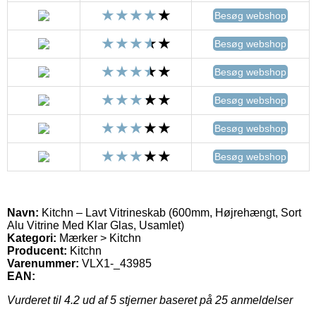
Besøg webshop
Besøg webshop
Besøg webshop
Besøg webshop
Besøg webshop
Besøg webshop
Navn:
Kitchn – Lavt Vitrineskab (600mm, Højrehængt, Sort
Alu Vitrine Med Klar Glas, Usamlet)
Kategori:
Mærker > Kitchn
Producent:
Kitchn
Varenummer:
VLX1-_43985
EAN:
Vurderet til
4.2
ud af 5 stjerner baseret på
25
anmeldelser