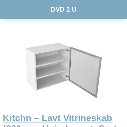
DVD 2 U
Kitchn – Lavt Vitrineskab