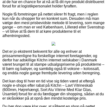
at de har en chance for at nå at få dit nye produkt distribueret
forud for at logistikpersonalet holder fyraften.
Nogle få forretninger på nettet sikrer fri fragt, men i reglen
kun når du shopper for en konkret sum. Desuden må man
vælge den mest prisbevidste metode til levering, som mange
gange – om man er ved København, Lillerød eller Svenstrup
– vil blive at få dem til at køre produkterne til et
afhentningssted.
Det er jo ekstremt bekvemt for alle og enhver at
prissammenligne fra forskellige internet foretagender, og
derfor har adskillige Kitchn internet selskaber i Danmark
været tvunget til at stampe udsalgspriserne på produkterne –
til børn og babyer, og samtidig også til voksne – kolossalt,
og endda nogle gange frembyde levering uden beregning.
Det kan dog til hver en tid vise sig tiden værd at eftergå
nogle e-shops efter rabat på Kitchn – Lavt Vitrineskab
(600mm, Højrehængt, Sort Alu Vitrine Med Klar Glas,
Usamlet) forud for at du færdiggør din shopping, sådan at du
er skråsikker på at opnå den mindst kostelige pris.
Du bør dog være klar over, at såfremt en shop på nettet