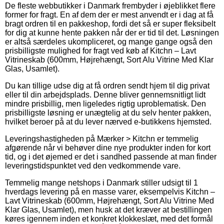
De fleste webbutikker i Danmark frembyder i øjeblikket flere
former for fragt. En af dem der er mest anvendt er i dag at få
bragt ordren til en pakkeshop, fordi det så er super fleksibelt
for dig at kunne hente pakken når der er tid til det. Løsningen
er altså særdeles ukompliceret, og mange gange også den
prisbilligste mulighed for fragt ved køb af Kitchn – Lavt
Vitrineskab (600mm, Højrehængt, Sort Alu Vitrine Med Klar
Glas, Usamlet).
Du kan tillige udse dig at få ordren sendt hjem til dig privat
eller til din arbejdsplads. Denne bliver gennemsnitligt lidt
mindre prisbillig, men ligeledes rigtig uproblematisk. Den
prisbilligste løsning er unægtelig at du selv henter pakken,
hvilket beroer på at du lever nærved e-butikkens hjemsted.
Leveringshastigheden på Mærker > Kitchn er temmelig
afgørende når vi behøver dine nye produkter inden for kort
tid, og i det øjemed er det i sandhed passende at man finder
leveringstidspunktet ved den vedkommende vare.
Temmelig mange netshops i Danmark stiller udsigt til 1
hverdags levering på en masse varer, eksempelvis Kitchn –
Lavt Vitrineskab (600mm, Højrehængt, Sort Alu Vitrine Med
Klar Glas, Usamlet), men husk at det kræver at bestillingen
køres igennem inden et konkret klokkeslæt, med det formål