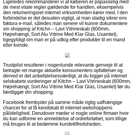
Ligeledes rekommanderer vi at køberen er påpasselig med
de mest vitale regler gældende for handlen, eksempelvis
den returneringsret internet virksomheden kører med. I den
forbindelse er det desuden vigtigt, at man stadig sikrer ens
faktura e-mail, således man senere vil kunne dokumentere
sin shopping af Kitchn – Lavt Vitrineskab (600mm,
Højrehængt, Sort Alu Vitrine Med Klar Glas, Usamlet),
ligegyldigt om man er på udkig efter produkter til en mand
eller kvinde.
Trustpilot resulterer i nogenlunde relevante genveje til at
betragte ret mange aktuelle konsumenters opfattelser og
derved er det anbefalelsesværdigt, at du kigger på internet
selskabets vurderinger af Kitchn – Lavt Vitrineskab (600mm,
Højrehængt, Sort Alu Vitrine Med Klar Glas, Usamlet) før du
færdiggør din shopping.
Facebook frembyder på samme måde rigtig uafhængige
chancer for at få kendskab til internet webshoppens
pålidelighed. Derudover møder vi nogle online firmaer hvor
du kan udforme en anmeldelse af ordreforløbet, som tillige
må bruges til at bedømme kundetilfredsheden.