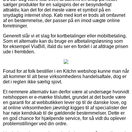
sælger produkter for en salgspris der er besynderligt
attraktiv, kan det for det meste være et symbol på en
snydagtig internet shop. Køb med kort er trods alt omfavnet
af en bestemmelse, der passer på en imod uægte online
forretninger.
Generelt slår vi et slag for kortbetalinger eller mobilbetaling.
Som et alternativ kan du bruge en afbetalingsløsning som
for eksempel ViaBill, ifald du ser en fordel i at afdrage prisen
ude i fremtiden.
Forud for at folk bestiller i en Kitchn webshop kunne man når
alt kommer til alt bese virksomhedens handelsaftale, dog er
det i reglen ikke særlig sjovt.
Et nemmere alternativ kan derfor være at undersøge hvorvidt
netshoppen er e-mærke tilsluttet, grundet at det burde være
en garanti for at webbutikken lever op til de danske love, og
at online virksomheden jævnligt kigges til af specialister der
har nøje kendskab til de gældende bestemmelser. Dette er
en god chance for hjælpende service, for så vidt du oplever
problemstillinger ved din ordre.