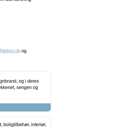
øbler.dk
og
nbrand, og i deres
køkkenet, sengen og
boligtilbehør, interiør,