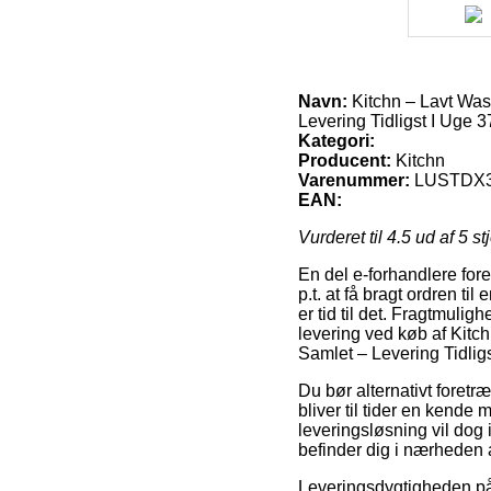
Navn:
Kitchn – Lavt Was
Levering Tidligst I Uge 3
Kategori:
Producent:
Kitchn
Varenummer:
LUSTDX3
EAN:
Vurderet til
4.5
ud af 5 st
En del e-forhandlere fore
p.t. at få bragt ordren ti
er tid til det. Fragtmuli
levering ved køb af Kit
Samlet – Levering Tidligs
Du bør alternativt foretræ
bliver til tider en kend
leveringsløsning vil dog 
befinder dig i nærheden a
Leveringsdygtigheden på k