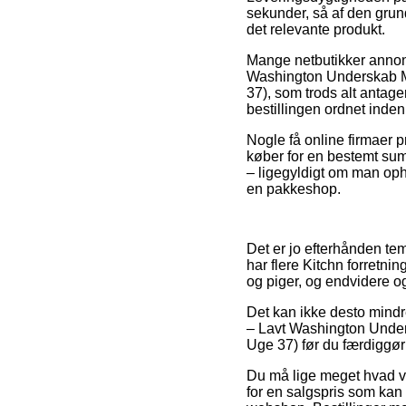
sekunder, så af den grund
det relevante produkt.
Mange netbutikker annon
Washington Underskab Me
37), som trods alt antager
bestillingen ordnet inde
Nogle få online firmaer p
køber for en bestemt su
– ligegyldigt om man ophol
en pakkeshop.
Det er jo efterhånden tem
har flere Kitchn forretnin
og piger, og endvidere o
Det kan ikke desto mindr
– Lavt Washington Under
Uge 37) før du færdiggør
Du må lige meget hvad væ
for en salgspris som kan