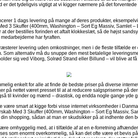
 er det tydeligvis vigtigt at vi kigger nærmere på det forventede
cerer 1 dags levering på mange af deres produkter, eksempelvi
d 3 Skuffer (400mm, Washington – Sort Eg Massiv, Samlet – Le
 at der bestilles forinden et aftalt klokkeslæt, så de højst sandsy
n medarbejderne har fyraften.
ræsterer levering uden omkostninger, men i de fleste tilfælde er 
m. Som alternativ må du snuppe den mest betalelige levering
der sig ved Viborg, Solrød Strand eller Billund – vil blive at få le
melig enkelt for alle at finde de bedste priser på diverse intern
ger på nettet været presset til at at reducere salgspriserne på de
gså til kvinder og mænd – drastisk, og endda nogle gange yde gra
e være smart at kigge forbi visse internet virksomheder i Danma
skab Med 3 Skuffer (400mm, Washington – Sort Eg Massiv, Samle
 din shopping, sådan at man er skudsikker på at indhente den be
re omhyggelig med, at i tilfælde af at en e-forretning afhænder 
 ses som enormt overkommelig, så kan det ofte være et bevis på 