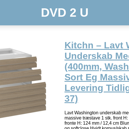
DVD 2 U
Kitchn – Lavt
Underskab Med
(400mm, Wash
Sort Eg Massiv
Levering Tidli
37)
Lavt Washington underskab med 3
massive træstave 1 stk. front H:
fronte H: 124 mm / 12,4 cm Blum
og softclose Hvidt korpus/skab 