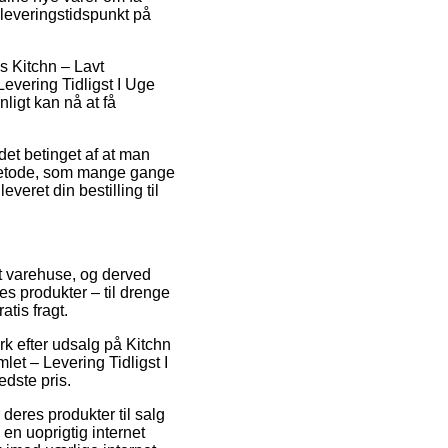
 leveringstidspunkt på
s Kitchn – Lavt
vering Tidligst I Uge
nligt kan nå at få
det betinget af at man
smetode, som mange gange
veret din bestilling til
et varehuse, og derved
res produkter – til drenge
tis fragt.
rk efter udsalg på Kitchn
t – Levering Tidligst I
dste pris.
deres produkter til salg
en uoprigtig internet