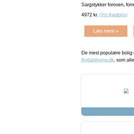
Sargstykker foroven, for
4972
kr.
(Vis fragtpris)
Læs mere »
De mest populære bolig-
Bydahlliving.dk
, som alle