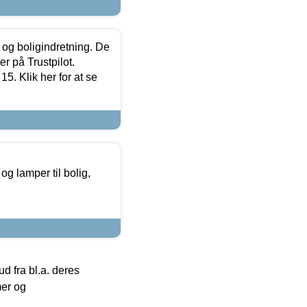
 og boligindretning. De
r på Trustpilot.
5. Klik her for at se
g lamper til bolig,
 fra bl.a. deres
mer og