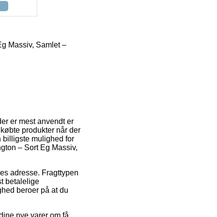
g Massiv, Samlet –
der er mest anvendt er
indkøbte produkter når der
billigste mulighed for
gton – Sort Eg Massiv,
ejdes adresse. Fragttypen
t betalelige
ighed beroer på at du
 dine nye varer om få