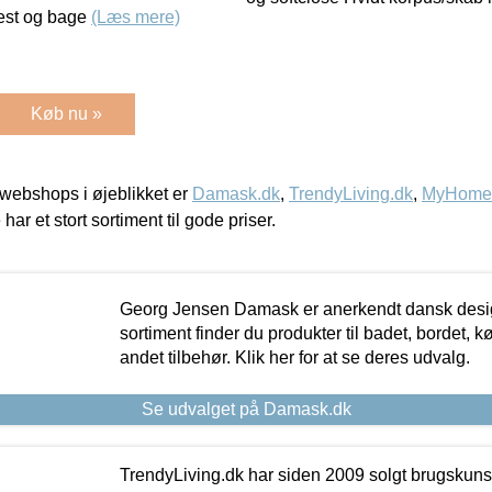
rest og bage
(Læs mere)
Køb nu »
webshops i øjeblikket er
Damask.dk
,
TrendyLiving.dk
,
MyHomeM
 har et stort sortiment til gode priser.
Georg Jensen Damask er anerkendt dansk desig
sortiment finder du produkter til badet, bordet, 
andet tilbehør. Klik her for at se deres udvalg.
Se udvalget på Damask.dk
TrendyLiving.dk har siden 2009 solgt brugskunst, 