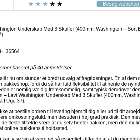
Besøg webshop
hington Underskab Med 3 Skuffer (400mm, Washington – Sort E
7)
-_36564
jerner baseret på
40
anmeldelser
slår nu om stunder et bredt udvalg af fragtløsninger. En af dem 
l en pakkeshop, fordi du så har fuld fleksibilitet til at hente de ny
gheden er nemlig vældig fremkommelig, samt typisk derudover den 
chn – Lavt Washington Underskab Med 3 Skuffer (400mm, Washin
t I Uge 37).
kke at bestille ordren til levering hjem til dig eller ud til dit arb
e mere omkostningsfuld, men desuden i høj grad praktisk. Den mes
i de fleste tilfælde være at du selv henter pakken, men den mul
f online butikkens tilholdssted.
an vise sig at være ret så essentiel i tilfælde af at du mangler