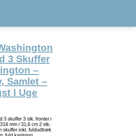
 Washington
 3 Skuffer
ington –
, Samlet –
gst I Uge
 skuffer 3 stk. fronter i
 316 mm / 31,6 cm 2 stk.
 skuffer inkl. fuldudtræk
m. fuld kantning