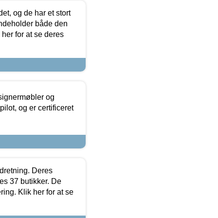
t, og de har et stort
 indeholder både den
 her for at se deres
esignermøbler og
lot, og er certificeret
ndretning. Deres
s 37 butikker. De
ing. Klik her for at se