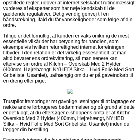
opstillede regler, udover at internet selskabet rutinemæssigt
vurderes af eksperter som har nøje kendskab til de
gældende regulativer. Det giver dig genvej til en
håndsrækning, ifald du får vanskeligheder som følge af din
ordre.
Tillige er det fornuftigt at kunden er vaks omkring de mest
essentielle vilkår der har betydning for handlen, som
eksempelvis hvilken returrettighed internet forretningen
tilbyder. I den relation er det virkelig essesentielt, at man
altid bevarer ens ordrekvittering, så man senere kan
eftervise sin ordre af Kitchn – Overskab Med 2 Hylder
(400mm, Højrehængt, NYHED! Sitka – Hvid Folie Med Sort
Gribeliste, Usamlet), uafhængig om du er på gaveindkøb til
en dreng eller pige.
Trustpilot frembringer ret gavnlige løsninger til at iagttage en
række andre forbrugeres bedømmelser og på grund af dette
er det klogt, at du eftersøger e-shoppens omtaler af Kitchn –
Overskab Med 2 Hylder (400mm, Højrehængt, NYHED!
Sitka – Hvid Folie Med Sort Gribeliste, Usamlet) inden du
lægger din bestilling.