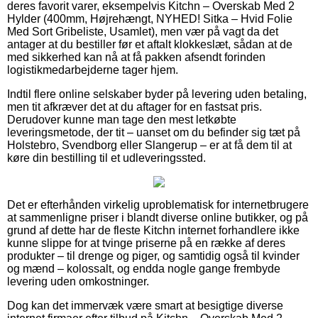
deres favorit varer, eksempelvis Kitchn – Overskab Med 2
Hylder (400mm, Højrehængt, NYHED! Sitka – Hvid Folie
Med Sort Gribeliste, Usamlet), men vær på vagt da det
antager at du bestiller før et aftalt klokkeslæt, sådan at de
med sikkerhed kan nå at få pakken afsendt forinden
logistikmedarbejderne tager hjem.
Indtil flere online selskaber byder på levering uden betaling,
men tit afkræver det at du aftager for en fastsat pris.
Derudover kunne man tage den mest letkøbte
leveringsmetode, der tit – uanset om du befinder sig tæt på
Holstebro, Svendborg eller Slangerup – er at få dem til at
køre din bestilling til et udleveringssted.
Det er efterhånden virkelig uproblematisk for internetbrugere
at sammenligne priser i blandt diverse online butikker, og på
grund af dette har de fleste Kitchn internet forhandlere ikke
kunne slippe for at tvinge priserne på en række af deres
produkter – til drenge og piger, og samtidig også til kvinder
og mænd – kolossalt, og endda nogle gange frembyde
levering uden omkostninger.
Dog kan det immervæk være smart at besigtige diverse