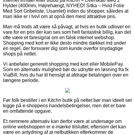
internet firmaer efter tilbud på Kitchn – Overskab Med 2
Hylder (400mm, Højrehængt, NYHED! Sitka – Hvid Folie
Med Sort Gribeliste, Usamlet) inden du shopper, således at
man ikke er i tvivl om at opnå den mest attraktive pris.
Man må trods alt være så påvagt, at hvis en butik udlover en
vare for en pris der kan ses som helt fantastisk billig, kan det
ofte være et faresignal om en falsk internet webshop.
Shopping med kort er ikke desto mindre dækket ind under
en regel, der forsvarer dig som kunde overfor snydagtige
shops på nettet.
Vi anbefaler generelt shopping med kort eller MobilePay.
Som en alternativ mulighed bør du udnytte en løsning fra fx
ViaBill, hvis du har til hensigt at afdrage betalingen over en
længere periode.
Før folk bestiller i en Kitchn butik på nettet bør man ideelt set
kigge på e-shoppens handelsbetingelser, men det er bare
en omfattende opgave.
Et nemmere alternativ kan derfor være at undersøge om
online webshoppen er e-mærke tilsluttet, eftersom det kan
være en antydning af at netbutikken efterkommer de