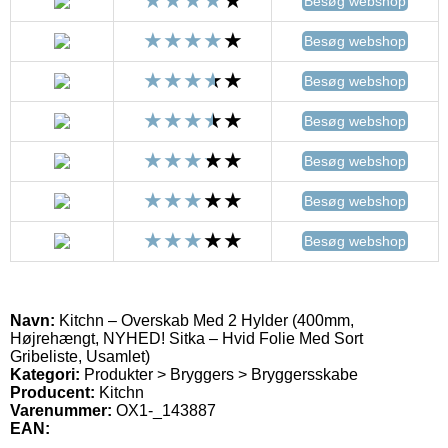
Besøg webshop
Besøg webshop
Besøg webshop
Besøg webshop
Besøg webshop
Besøg webshop
Besøg webshop
Navn:
Kitchn – Overskab Med 2 Hylder (400mm,
Højrehængt, NYHED! Sitka – Hvid Folie Med Sort
Gribeliste, Usamlet)
Kategori:
Produkter > Bryggers > Bryggersskabe
Producent:
Kitchn
Varenummer:
OX1-_143887
EAN: