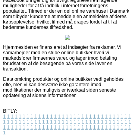
Facebook bringer dig for øvrigt regulære fremragende
muligheder for at få indblik i internet forretningens
popularitet. Tilmed er der en del online varehuse i Danmark
som tilbyder kunderne at meddele en anmeldelse af deres
købsoplevelse, hvilket tilmed må drages fordel af til at
bedømme kundernes tilfredshed.
Hjemmesiden er finansieret af indtægter fra reklamer. Vi
samarbejder med en stribe online butikker hvori vi
markedsfører firmaernes varer, og tager imod betaling
forudsat en af de besøgende på vores side laver en
transaktion.
Data omkring produkter og online butikker vedligeholdes
ofte, men vi kan desværre ikke garantere imod
modifikationer der muligvis er iværksat siden seneste
opdatering af sidens informationer.
BITLY:
1
1
1
1
1
1
1
1
1
1
1
1
1
1
1
1
1
1
1
1
1
1
1
1
1
1
1
1
1
1
1
1
1
1
1
1
1
1
1
1
1
1
1
1
1
1
1
1
1
1
1
1
1
1
1
1
1
1
1
1
1
1
1
1
1
1
1
1
1
1
1
1
1
1
1
1
1
1
1
1
1
1
1
1
1
1
1
1
1
1
1
1
1
1
1
1
1
1
1
1