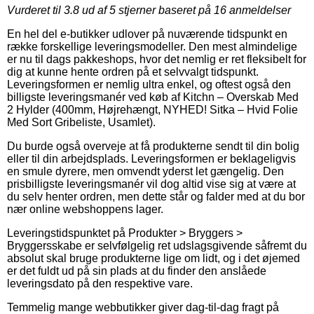
Vurderet til
3.8
ud af 5 stjerner baseret på
16
anmeldelser
En hel del e-butikker udlover på nuværende tidspunkt en
række forskellige leveringsmodeller. Den mest almindelige
er nu til dags pakkeshops, hvor det nemlig er ret fleksibelt for
dig at kunne hente ordren på et selvvalgt tidspunkt.
Leveringsformen er nemlig ultra enkel, og oftest også den
billigste leveringsmanér ved køb af Kitchn – Overskab Med
2 Hylder (400mm, Højrehængt, NYHED! Sitka – Hvid Folie
Med Sort Gribeliste, Usamlet).
Du burde også overveje at få produkterne sendt til din bolig
eller til din arbejdsplads. Leveringsformen er beklageligvis
en smule dyrere, men omvendt yderst let gængelig. Den
prisbilligste leveringsmanér vil dog altid vise sig at være at
du selv henter ordren, men dette står og falder med at du bor
nær online webshoppens lager.
Leveringstidspunktet på Produkter > Bryggers >
Bryggersskabe er selvfølgelig ret udslagsgivende såfremt du
absolut skal bruge produkterne lige om lidt, og i det øjemed
er det fuldt ud på sin plads at du finder den anslåede
leveringsdato på den respektive vare.
Temmelig mange webbutikker giver dag-til-dag fragt på