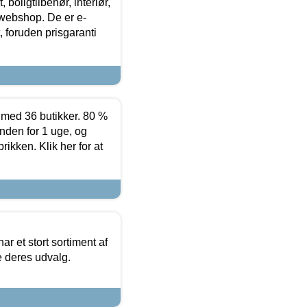
boligtilbehør, interiør,
 webshop. De er e-
 foruden prisgaranti
ed 36 butikker. 80 %
nden for 1 uge, og
ikken. Klik her for at
ar et stort sortiment af
e deres udvalg.