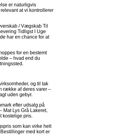
se er naturligvis
elevant at vi kontrollerer
Overskab / Vægskab Til
ering Tidligst I Uge
de har en chance for at
shoppes for en bestemt
lfælde – hvad end du
ntningssted.
irksomheder, og til tak
n række af deres varer –
ragt uden gebyr.
nmark efter udsalg på
 Mat Lys Grå Lakeret,
 kostelige pris.
gspris som kan virke helt
 Bestillinger med kort er