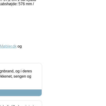
Skabshøjde: 576 mm /
øbler.dk
og
nbrand, og i deres
køkkenet, sengen og