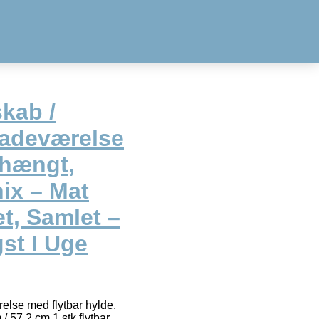
kab /
Badeværelse
ehængt,
ix – Mat
t, Samlet –
gst I Uge
else med flytbar hylde,
 57,2 cm 1 stk flytbar