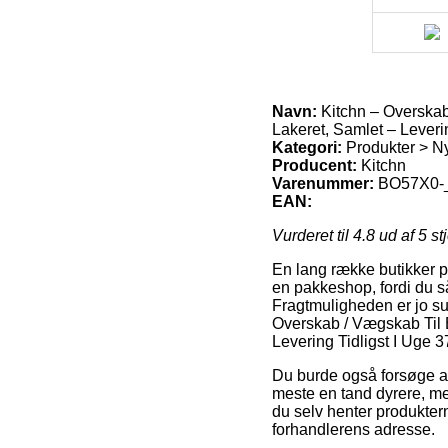
Navn:
Kitchn – Overska
Lakeret, Samlet – Leverin
Kategori:
Produkter > N
Producent:
Kitchn
Varenummer:
BO57X0-
EAN:
Vurderet til
4.8
ud af 5 st
En lang række butikker på 
en pakkeshop, fordi du så h
Fragtmuligheden er jo su
Overskab / Vægskab Til
Levering Tidligst I Uge 3
Du burde også forsøge at f
meste en tand dyrere, me
du selv henter produktern
forhandlerens adresse.