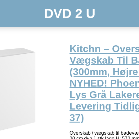
DVD 2 U
Kitchn – Overs
Vægskab Til 
(300mm, Højr
NYHED! Phoen
Lys Grå Lakere
Levering Tidli
37)
Overskab / vægskab til badevær
20 cm dyb 1 stk låge H: 572 mm /