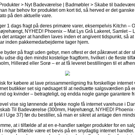
Produkter > Nyt Badeværelse | Badmøbler > Skabe til badeværel
n har behov for produktet om kort tid, så herved er det ganske r
to på den aktuelle vare.
ger 1 dags fragt på deres primære varer, eksempelvis Kitchn – 
rehængt, NYHED! Phoenix – Mat Lys Grå Lakeret, Samlet – Lev
det antager at handlen laves inden et angivent tidspunkt, så at 
 klar inden pakkemedarbejderne tager hjem.
 byder på fragt uden gebyr, men oftest er det påkrævet at der 
 udse dig den mindst kostelige fragtform, hvilket i de fleste ti
lm, Hillerød eller Sorø – er at få leveret bestillingen til et afhe
k for købere at lave prissammenligning fra forskellige internet v
rnet butikker set sig nødsaget til at nedsætte salgsværdien på e
ænd og kvinder – betragteligt, og endda nogle gange garantere f
evel vise sig lønnende at tjekke nogle få internet varehuse i Da
gskab Til Badeværelse (300mm, Højrehængt, NYHED! Phoenix –
 I Uge 37) før du bestiller, så man er sikret at antage den mindst
emme, at i tilfælde af at en e-handler sælger produkter for en sal
t i nogle tilfælde være et bevis på en snydagtig internet handler.