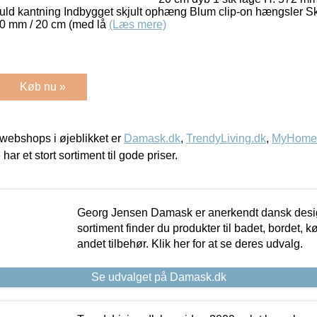
fuld kantning Indbygget skjult ophæng Blum clip-on hængsler 
0 mm / 20 cm (med lå
(Læs mere)
Køb nu »
webshops i øjeblikket er
Damask.dk
,
TrendyLiving.dk
,
MyHomeM
 har et stort sortiment til gode priser.
Georg Jensen Damask er anerkendt dansk desig
sortiment finder du produkter til badet, bordet, 
andet tilbehør. Klik her for at se deres udvalg.
Se udvalget på Damask.dk