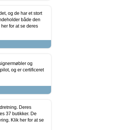
t, og de har et stort
 indeholder både den
 her for at se deres
esignermøbler og
lot, og er certificeret
ndretning. Deres
s 37 butikker. De
ing. Klik her for at se