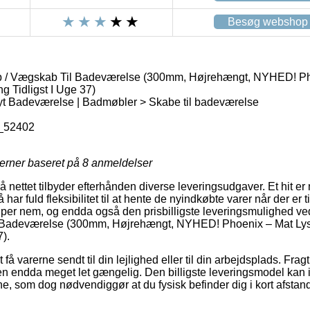
Besøg webshop
b / Vægskab Til Badeværelse (300mm, Højrehængt, NYHED! Ph
g Tidligst I Uge 37)
yt Badeværelse | Badmøbler > Skabe til badeværelse
_52402
jerner baseret på
8
anmeldelser
nettet tilbyder efterhånden diverse leveringsudgaver. Et hit er nu 
ar fuld fleksibilitet til at hente de nyindkøbte varer når der er tid
per nem, og endda også den prisbilligste leveringsmulighed ved
 Badeværelse (300mm, Højrehængt, NYHED! Phoenix – Mat Lys 
7).
å varerne sendt til din lejlighed eller til din arbejdsplads. Frag
n endda meget let gængelig. Den billigste leveringsmodel kan 
e, som dog nødvendiggør at du fysisk befinder dig i kort afstand