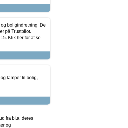
 og boligindretning. De
r på Trustpilot.
5. Klik her for at se
g lamper til bolig,
 fra bl.a. deres
mer og