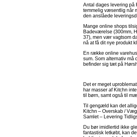
Antal dages levering på 
temmelig væsentlig når ma
den anslåede leveringsda
Mange online shops tilsi
Badeværelse (300mm, Høj
37), men vær vagtsom da 
nå at få dit nye produkt
En række online varehuse
sum. Som alternativ må du
befinder sig tæt på Hørsho
Det er meget uproblematis
har masser af Kitchn inte
til børn, samt også til m
Til gengæld kan det allig
Kitchn – Overskab / Væ
Samlet – Levering Tidligst
Du bør imidlertid ikke gl
fantastisk letkøbt, kan de