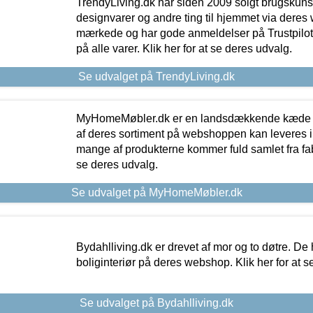
TrendyLiving.dk har siden 2009 solgt brugskunst, 
designvarer og andre ting til hjemmet via deres
mærkede og har gode anmeldelser på Trustpilot,
på alle varer. Klik her for at se deres udvalg.
Se udvalget på TrendyLiving.dk
MyHomeMøbler.dk er en landsdækkende kæde m
af deres sortiment på webshoppen kan leveres i
mange af produkterne kommer fuld samlet fra fabr
se deres udvalg.
Se udvalget på MyHomeMøbler.dk
Bydahlliving.dk er drevet af mor og to døtre. De h
boliginteriør på deres webshop. Klik her for at s
Se udvalget på Bydahlliving.dk