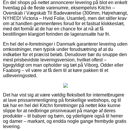
En del shops på nettet annoncerer levering på blot en enkelt
hverdag på de fleste varenumre, eksempelvis Kitchn –
Overskab / Vægskab Til Badeværelse (300mm, Højrehængt,
NYHED! Victoria – Hvid Folie, Usamlet), men det stiller krav
om at handlen gemmenføres forud for et fastsat klokkeslæt,
med det formål at de har en chance for at nå at få
bestillingen klargjort forinden de lageransatte har fri.
En hel del e-forretninger i Danmark garanterer levering uden
omkostninger, men typisk under forudsætning af at du
indkøber for et præcist beløb. Derudover bør du snuppe den
mest prisbevidste leveringsversion, hvilket oftest –
ligegyldigt om man opholder sig tæt på Viborg, Odder eller
Faaborg – vil være at få dem til at køre pakken til et
udleveringssted.
Det har vist sig at være vældig fleksibelt for internetbrugere
at lave prissammenligning på forskellige webshops, og til
tak har en hel del Kitchn forretninger på nettet ikke kunne
slippe for at nedbringe prisniveauet på mange af deres
produkter – til babyer og børn, og yderligere også til herrer
og damer – markant, og endda nogle gange frembyde gratis
levering.