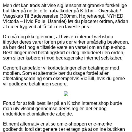
Men det kan trods alt vise sig lønsomt at granske forskellige
butikker på nettet efter rabatkoder på Kitchn – Overskab /
Vægskab Til Badeværelse (300mm, Højrehængt, NYHED!
Victoria – Hvid Folie, Usamlet) før du placerer ordren, sådan
at du er tryg ved at få fat i den laveste pris.
Du må dog ikke glemme, at hvis en internet webshop
tilbyder deres varer for en pris der virker umådelig beskeden,
så bør det i nogle tilfælde være en varsel om en fup e-shop.
Bestillinger med betalingskort er dog inkluderet i en orden,
som sikrer køberen imod bedrageriske internet selskaber.
Generelt anbefaler vi kortbetalinger eller betalinger med
mobilen. Som et alternativ bør du drage fordel af en
afbetalingsordning som eksempelvis ViaBill, hvis du gerne
vil godtgøre betalingen senere.
Forud for at folk bestiller på en Kitchn internet shop burde
man utvivlsomt gennemse deres regler, det er dog
undertiden et omfattende arbejde.
Et nemt alternativ er at se om e-shoppen er e-mærke
godkendt, fordi det generelt er et tegn på at online butikken