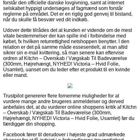
forstår den officielle danske lovgivning, samt at internet
selskabet hyppigt undersøges af fagmænd som forstår
reglerne på området. Det er en rigtig god genvej til bistand,
når du skulle få besvær ved dit indkøb.
Udover dette tilrådes det at kunden er vidende om de mest
vitale bestemmelser der kan spille ind i forbindelse med
købet, fx hvilken returrettighed netshoppen benytter. I den
relation er det på samme måde essesentielt, at man altid
sikrer sin e-mail kvittering, så man senere kan eftervise
ordren af Kitchn – Overskab / Vægskab Til Badeværelse
(300mm, Højrehængt, NYHED! Victoria – Hvid Folie,
Usamlet), uanset om du leder efter et produkt til en kvinde
eller mand.
Trustpilot genererer flere fornemme muligheder for at
vurdere mange andre brugeres anmeldelser og derved
anbefales det, at du vurderer online shoppens kritik af Kitchn
– Overskab / Vægskab Til Badeværelse (300mm,
Højrehængt, NYHED! Victoria – Hvid Folie, Usamlet) før du
færdiggør din shopping.
Facebook fører til derudover i højeste grad udmærkede