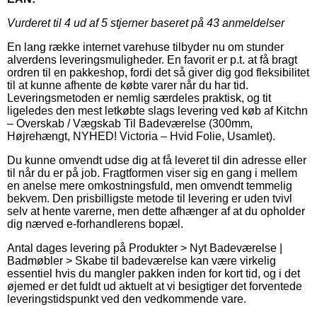
Vurderet til
4
ud af 5 stjerner baseret på
43
anmeldelser
En lang række internet varehuse tilbyder nu om stunder
alverdens leveringsmuligheder. En favorit er p.t. at få bragt
ordren til en pakkeshop, fordi det så giver dig god fleksibilitet
til at kunne afhente de købte varer når du har tid.
Leveringsmetoden er nemlig særdeles praktisk, og tit
ligeledes den mest letkøbte slags levering ved køb af Kitchn
– Overskab / Vægskab Til Badeværelse (300mm,
Højrehængt, NYHED! Victoria – Hvid Folie, Usamlet).
Du kunne omvendt udse dig at få leveret til din adresse eller
til når du er på job. Fragtformen viser sig en gang i mellem
en anelse mere omkostningsfuld, men omvendt temmelig
bekvem. Den prisbilligste metode til levering er uden tvivl
selv at hente varerne, men dette afhænger af at du opholder
dig nærved e-forhandlerens bopæl.
Antal dages levering på Produkter > Nyt Badeværelse |
Badmøbler > Skabe til badeværelse kan være virkelig
essentiel hvis du mangler pakken inden for kort tid, og i det
øjemed er det fuldt ud aktuelt at vi besigtiger det forventede
leveringstidspunkt ved den vedkommende vare.