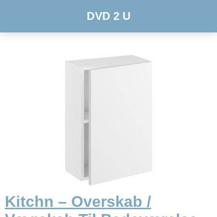
DVD 2 U
Kitchn – Overskab /