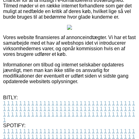
chancer for at få indsigt i e-forhandlerens troværdighed.
Tilmed møder vi en række internet forhandlere som gør det
muligt at nedfælde en kritik af deres køb, hvilket lige så vel
burde bruges til at bedømme hvor glade kunderne er.
Vores website finansieres af annonceindtægter. Vi har et fast
samarbejde med et hav af webshops idet vi introducerer
virksomhedernes varer, og opnår kommission hvis en af
vores brugere udfører et køb.
Informationer om tilbud og internet selskaber opdateres
jævnligt, men man kan ikke stille os ansvarlig for
modifikationer der eventuelt er udført siden vi sidste gang
opdaterede websitets oplysninger.
BITLY:
1
1
1
1
1
1
1
1
1
1
1
1
1
1
1
1
1
1
1
1
1
1
1
1
1
1
1
1
1
1
1
1
1
1
1
1
1
1
1
1
1
1
1
1
1
1
1
1
1
1
1
1
1
1
1
1
1
1
1
1
1
1
1
1
1
1
1
1
1
1
1
1
1
1
1
1
1
1
1
1
1
1
1
1
1
1
1
1
1
1
1
1
1
1
1
1
1
1
1
1
SPOTIFY:
1
1
1
1
1
1
1
1
1
1
1
1
1
1
1
1
1
1
1
1
1
1
1
1
1
1
1
1
1
1
1
1
1
1
1
1
1
1
1
1
1
1
1
1
1
1
1
1
1
1
1
1
1
1
1
1
1
1
1
1
1
1
1
1
1
1