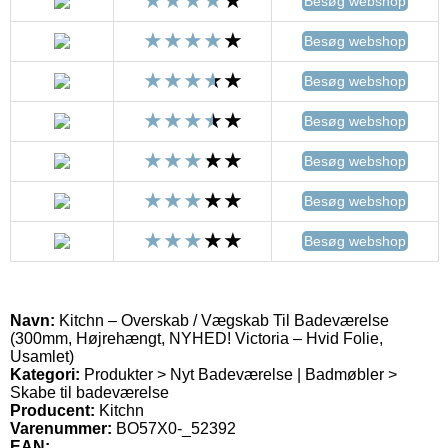
Besøg webshop
Besøg webshop
Besøg webshop
Besøg webshop
Besøg webshop
Besøg webshop
Besøg webshop
Navn:
Kitchn – Overskab / Vægskab Til Badeværelse
(300mm, Højrehængt, NYHED! Victoria – Hvid Folie,
Usamlet)
Kategori:
Produkter > Nyt Badeværelse | Badmøbler >
Skabe til badeværelse
Producent:
Kitchn
Varenummer:
BO57X0-_52392
EAN: