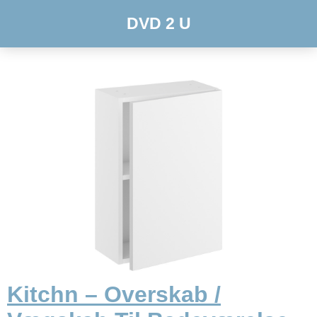
DVD 2 U
Kitchn – Overskab /