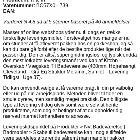
Varenummer:
BO57X0-_739
EAN:
Vurderet til
4.8
ud af 5 stjerner baseret på
46
anmeldelser
Masser af online webshops yder nu til dags en række
forskellige leveringsmidler. Førstevalget hos mange er nu
om stunder at få afleveret pakken hos en pakkeshop, og så
kan du bare gå forbi efter de bestilte produkter lige når det
passer dig. Den er altså super gnidningsløs, og typisk endda
den mest letkøbte leveringsmanér ved køb af Kitchn –
Overskab / Vægskab Til Badeværelse (400mm, Højrehængt,
Cleveland – Grå Eg Struktur Melamin, Samlet – Levering
Tidligst I Uge 37).
Du kan omvendt vælge at få varerne bragt til din privatbolig
eller ud på din arbejdsplads. Metoden bliver til tider en
smule dyrere, men samtidig meget praktisk. Den billigste
type af levering vil dog utvivlsomt være selv at hente
produkterne, som dog er betinget af at du opholder dig
nærved internet forhandlerens adresse.
Leveringstidspunktet på Produkter > Nyt Badeværelse |
Badmøbler > Skabe til badeværelse kan i nogle tilfælde
være særdeles afgørende såfremt man mangler pakken