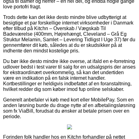
også til damer og herrer – en hel del, og endda nogle gange
love portofri fragt.
Trods dette kan det ikke desto mindre blive udbytterigt at
besigtige et par forskellige internet virksomheder i Danmark
efter tilbud på Kitchn – Overskab / Vægskab Til
Badeværelse (400mm, Højrehængt, Cleveland – Grå Eg
Struktur Melamin, Samlet – Levering Tidligst I Uge 37) før du
gennemfører dit køb, således at du er skudsikker på at
indhente den mindst kostelige pris.
Du bør ikke desto mindre ikke overse, at ifald en e-forretning
udlover bedst i test varer til salg for en udsalgspris der anses
for ekstraordinært overkommelig, så kan det undertiden
være en indikation på en falsk internet handler.
Kortbestillinger er heldigvis indbefattet af en foranstaltning,
hvilket redder dig som køber imod fup online selskaber.
Generelt anbefaler vi køb med kort eller MobilePay. Som en
anden løsning burde du drage nytte af en afbetalingsløsning
som fx ViaBill, forudsat du ønsker at betale prisen over en
periode.
Forinden folk handler hos en Kitchn forhandler på nettet