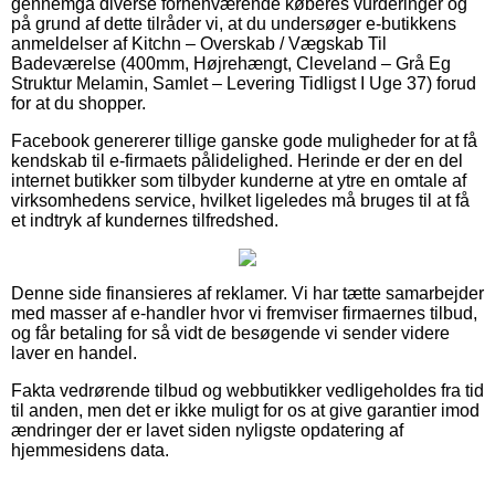
gennemgå diverse forhenværende køberes vurderinger og
på grund af dette tilråder vi, at du undersøger e-butikkens
anmeldelser af Kitchn – Overskab / Vægskab Til
Badeværelse (400mm, Højrehængt, Cleveland – Grå Eg
Struktur Melamin, Samlet – Levering Tidligst I Uge 37) forud
for at du shopper.
Facebook genererer tillige ganske gode muligheder for at få
kendskab til e-firmaets pålidelighed. Herinde er der en del
internet butikker som tilbyder kunderne at ytre en omtale af
virksomhedens service, hvilket ligeledes må bruges til at få
et indtryk af kundernes tilfredshed.
Denne side finansieres af reklamer. Vi har tætte samarbejder
med masser af e-handler hvor vi fremviser firmaernes tilbud,
og får betaling for så vidt de besøgende vi sender videre
laver en handel.
Fakta vedrørende tilbud og webbutikker vedligeholdes fra tid
til anden, men det er ikke muligt for os at give garantier imod
ændringer der er lavet siden nyligste opdatering af
hjemmesidens data.