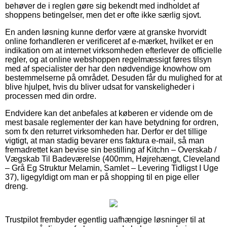
behøver de i reglen gøre sig bekendt med indholdet af
shoppens betingelser, men det er ofte ikke særlig sjovt.
En anden løsning kunne derfor være at granske hvorvidt
online forhandleren er verificeret af e-mærket, hvilket er en
indikation om at internet virksomheden efterlever de officielle
regler, og at online webshoppen regelmæssigt føres tilsyn
med af specialister der har den nødvendige knowhow om
bestemmelserne på området. Desuden får du mulighed for at
blive hjulpet, hvis du bliver udsat for vanskeligheder i
processen med din ordre.
Endvidere kan det anbefales at køberen er vidende om de
mest basale reglementer der kan have betydning for ordren,
som fx den returret virksomheden har. Derfor er det tillige
vigtigt, at man stadig bevarer ens faktura e-mail, så man
fremadrettet kan bevise sin bestilling af Kitchn – Overskab /
Vægskab Til Badeværelse (400mm, Højrehængt, Cleveland
– Grå Eg Struktur Melamin, Samlet – Levering Tidligst I Uge
37), ligegyldigt om man er på shopping til en pige eller
dreng.
Trustpilot frembyder egentlig uafhængige løsninger til at