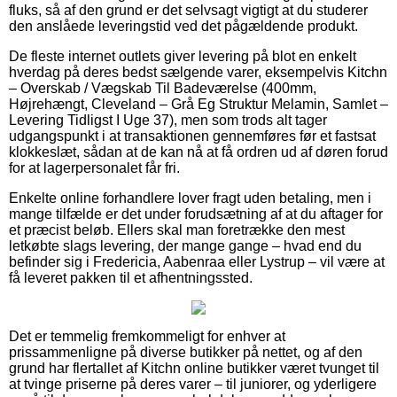
fluks, så af den grund er det selvsagt vigtigt at du studerer
den anslåede leveringstid ved det pågældende produkt.
De fleste internet outlets giver levering på blot en enkelt
hverdag på deres bedst sælgende varer, eksempelvis Kitchn
– Overskab / Vægskab Til Badeværelse (400mm,
Højrehængt, Cleveland – Grå Eg Struktur Melamin, Samlet –
Levering Tidligst I Uge 37), men som trods alt tager
udgangspunkt i at transaktionen gennemføres før et fastsat
klokkeslæt, sådan at de kan nå at få ordren ud af døren forud
for at lagerpersonalet får fri.
Enkelte online forhandlere lover fragt uden betaling, men i
mange tilfælde er det under forudsætning af at du aftager for
et præcist beløb. Ellers skal man foretrække den mest
letkøbte slags levering, der mange gange – hvad end du
befinder sig i Fredericia, Aabenraa eller Lystrup – vil være at
få leveret pakken til et afhentningssted.
Det er temmelig fremkommeligt for enhver at
prissammenligne på diverse butikker på nettet, og af den
grund har flertallet af Kitchn online butikker været tvunget til
at tvinge priserne på deres varer – til juniorer, og yderligere