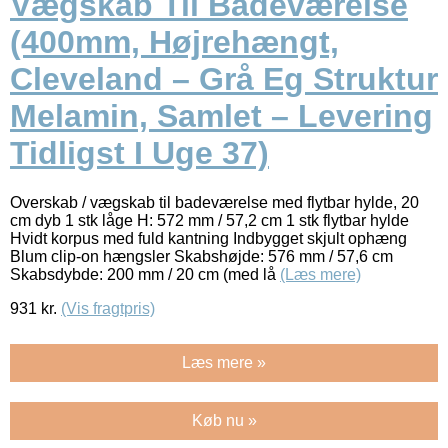
Vægskab Til Badeværelse
(400mm, Højrehængt,
Cleveland – Grå Eg Struktur
Melamin, Samlet – Levering
Tidligst I Uge 37)
Overskab / vægskab til badeværelse med flytbar hylde, 20
cm dyb 1 stk låge H: 572 mm / 57,2 cm 1 stk flytbar hylde
Hvidt korpus med fuld kantning Indbygget skjult ophæng
Blum clip-on hængsler Skabshøjde: 576 mm / 57,6 cm
Skabsdybde: 200 mm / 20 cm (med lå
(Læs mere)
931
kr.
(Vis fragtpris)
Læs mere »
Køb nu »