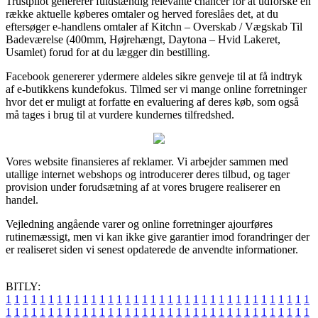
Trustpilot genererer fuldstændig relevante chancer for at udforske en
række aktuelle køberes omtaler og herved foreslåes det, at du
eftersøger e-handlens omtaler af Kitchn – Overskab / Vægskab Til
Badeværelse (400mm, Højrehængt, Daytona – Hvid Lakeret,
Usamlet) forud for at du lægger din bestilling.
Facebook genererer ydermere aldeles sikre genveje til at få indtryk
af e-butikkens kundefokus. Tilmed ser vi mange online forretninger
hvor det er muligt at forfatte en evaluering af deres køb, som også
må tages i brug til at vurdere kundernes tilfredshed.
Vores website finansieres af reklamer. Vi arbejder sammen med
utallige internet webshops og introducerer deres tilbud, og tager
provision under forudsætning af at vores brugere realiserer en
handel.
Vejledning angående varer og online forretninger ajourføres
rutinemæssigt, men vi kan ikke give garantier imod forandringer der
er realiseret siden vi senest opdaterede de anvendte informationer.
BITLY:
1
1
1
1
1
1
1
1
1
1
1
1
1
1
1
1
1
1
1
1
1
1
1
1
1
1
1
1
1
1
1
1
1
1
1
1
1
1
1
1
1
1
1
1
1
1
1
1
1
1
1
1
1
1
1
1
1
1
1
1
1
1
1
1
1
1
1
1
1
1
1
1