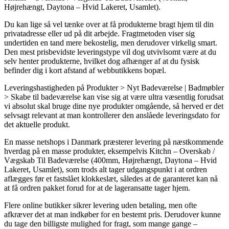
Højrehængt, Daytona – Hvid Lakeret, Usamlet).
Du kan lige så vel tænke over at få produkterne bragt hjem til din
privatadresse eller ud på dit arbejde. Fragtmetoden viser sig
undertiden en tand mere bekostelig, men derudover virkelig smart.
Den mest prisbevidste leveringstype vil dog utvivlsomt være at du
selv henter produkterne, hvilket dog afhænger af at du fysisk
befinder dig i kort afstand af webbutikkens bopæl.
Leveringshastigheden på Produkter > Nyt Badeværelse | Badmøbler
> Skabe til badeværelse kan vise sig at være ultra væsentlig forudsat
vi absolut skal bruge dine nye produkter omgående, så herved er det
selvsagt relevant at man kontrollerer den anslåede leveringsdato for
det aktuelle produkt.
En masse netshops i Danmark præsterer levering på næstkommende
hverdag på en masse produkter, eksempelvis Kitchn – Overskab /
Vægskab Til Badeværelse (400mm, Højrehængt, Daytona – Hvid
Lakeret, Usamlet), som trods alt tager udgangspunkt i at ordren
aflægges før et fastslået klokkeslæt, således at de garanteret kan nå
at få ordren pakket forud for at de lageransatte tager hjem.
Flere online butikker sikrer levering uden betaling, men ofte
afkræver det at man indkøber for en bestemt pris. Derudover kunne
du tage den billigste mulighed for fragt, som mange gange –