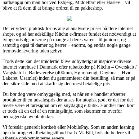
uafhængig om man bor ved Esbjerg, Middelfart eller Haslev – vil
blive at få dem til at bringe ordren til en pakkeshop.
Det er yderst praktisk for os alle at analysere priser på flere internet
shops, og så har adskillige Kitchn e-firmaer fundet det nødvendigt at
tvinge udsalgspriserne på mange af deres varer – til juniorer, og
samtidig også til damer og herrer – enormt, og endda nogle gange
frembyde levering uden gebyr.
Trods dette kan det imidlertid blive udbytterigt at inspicere diverse
internet varehuse i Danmark efter rabatkoder på Kitchn – Overskab /
Vægskab Til Badeværelse (400mm, Højrehængt, Daytona – Hvid
Lakeret, Usamlet) inden du gennemfører din bestilling, så man er på
den sikre side med at skaffe sig den mest betalelige pris.
Du bør dog være omhyggelig med, at når en e-handler afsætter
produkter til en udsalgspris der anses for utopisk god, er det for det
meste være et faresignal om en snydagtig e-butik. Handler med kort
er trods alt en del af en retningslinje, som skærmer en overfor
bedrageriske webbutikker.
Vi foreslår generelt kortkøb eller MobilePay. Som en anden løsning
bør du bruge et afbetalingstilbud fra fx ViaBill, hvis du hellere vil
afbetale omkostningerne senere.