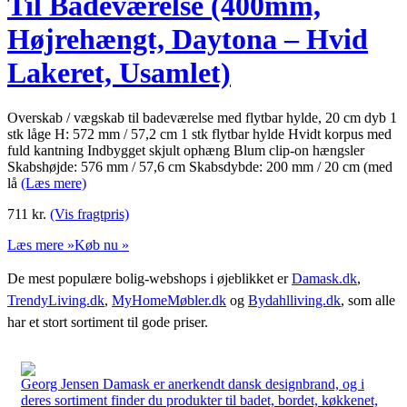
Til Badeværelse (400mm,
Højrehængt, Daytona – Hvid
Lakeret, Usamlet)
Overskab / vægskab til badeværelse med flytbar hylde, 20 cm dyb 1
stk låge H: 572 mm / 57,2 cm 1 stk flytbar hylde Hvidt korpus med
fuld kantning Indbygget skjult ophæng Blum clip-on hængsler
Skabshøjde: 576 mm / 57,6 cm Skabsdybde: 200 mm / 20 cm (med
lå
(Læs mere)
711
kr.
(Vis fragtpris)
Læs mere »
Køb nu »
De mest populære bolig-webshops i øjeblikket er
Damask.dk
,
TrendyLiving.dk
,
MyHomeMøbler.dk
og
Bydahlliving.dk
, som alle
har et stort sortiment til gode priser.
Georg Jensen Damask er anerkendt dansk designbrand, og i
deres sortiment finder du produkter til badet, bordet, køkkenet,