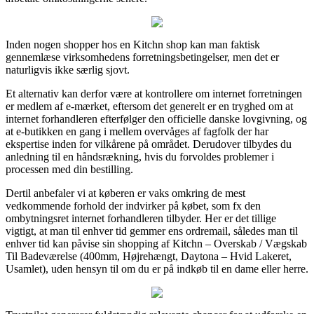
Inden nogen shopper hos en Kitchn shop kan man faktisk
gennemlæse virksomhedens forretningsbetingelser, men det er
naturligvis ikke særlig sjovt.
Et alternativ kan derfor være at kontrollere om internet forretningen
er medlem af e-mærket, eftersom det generelt er en tryghed om at
internet forhandleren efterfølger den officielle danske lovgivning, og
at e-butikken en gang i mellem overvåges af fagfolk der har
ekspertise inden for vilkårene på området. Derudover tilbydes du
anledning til en håndsrækning, hvis du forvoldes problemer i
processen med din bestilling.
Dertil anbefaler vi at køberen er vaks omkring de mest
vedkommende forhold der indvirker på købet, som fx den
ombytningsret internet forhandleren tilbyder. Her er det tillige
vigtigt, at man til enhver tid gemmer ens ordremail, således man til
enhver tid kan påvise sin shopping af Kitchn – Overskab / Vægskab
Til Badeværelse (400mm, Højrehængt, Daytona – Hvid Lakeret,
Usamlet), uden hensyn til om du er på indkøb til en dame eller herre.