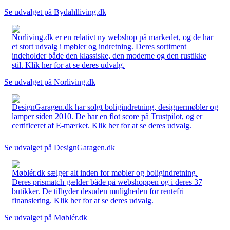
Se udvalget på Bydahlliving.dk
Norliving.dk er en relativt ny webshop på markedet, og de har
et stort udvalg i møbler og indretning. Deres sortiment
indeholder både den klassiske, den moderne og den rustikke
stil. Klik her for at se deres udvalg.
Se udvalget på Norliving.dk
DesignGaragen.dk har solgt boligindretning, designermøbler og
lamper siden 2010. De har en flot score på Trustpilot, og er
certificeret af E-mærket. Klik her for at se deres udvalg.
Se udvalget på DesignGaragen.dk
Møblér.dk sælger alt inden for møbler og boligindretning.
Deres prismatch gælder både på webshoppen og i deres 37
butikker. De tilbyder desuden muligheden for rentefri
finansiering. Klik her for at se deres udvalg.
Se udvalget på Møblér.dk