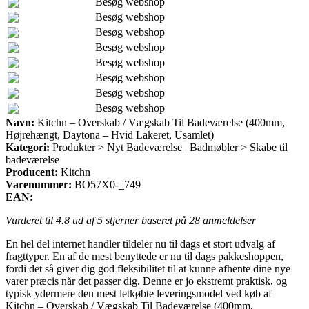
Besøg webshop
Besøg webshop
Besøg webshop
Besøg webshop
Besøg webshop
Besøg webshop
Besøg webshop
Besøg webshop
Navn:
Kitchn – Overskab / Vægskab Til Badeværelse (400mm,
Højrehængt, Daytona – Hvid Lakeret, Usamlet)
Kategori:
Produkter > Nyt Badeværelse | Badmøbler > Skabe til
badeværelse
Producent:
Kitchn
Varenummer:
BO57X0-_749
EAN:
Vurderet til
4.8
ud af 5 stjerner baseret på
28
anmeldelser
En hel del internet handler tildeler nu til dags et stort udvalg af
fragttyper. En af de mest benyttede er nu til dags pakkeshoppen,
fordi det så giver dig god fleksibilitet til at kunne afhente dine nye
varer præcis når det passer dig. Denne er jo ekstremt praktisk, og
typisk ydermere den mest letkøbte leveringsmodel ved køb af
Kitchn – Overskab / Vægskab Til Badeværelse (400mm,