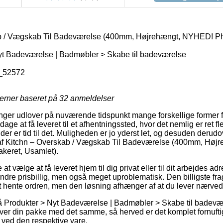
b / Vægskab Til Badeværelse (400mm, Højrehængt, NYHED! Ph
yt Badeværelse | Badmøbler > Skabe til badeværelse
_52572
jerner baseret på
32
anmeldelser
ninger udlover på nuværende tidspunkt mange forskellige former f
e at få leveret til et afhentningssted, hvor det nemlig er ret fle
der er tid til det. Muligheden er jo yderst let, og desuden derud
af Kitchn – Overskab / Vægskab Til Badeværelse (400mm, Hø
keret, Usamlet).
 vælge at få leveret hjem til dig privat eller til dit arbejdes ad
ndre prisbillig, men også meget uproblematisk. Den billigste fra
 hente ordren, men den løsning afhænger af at du lever nærved 
 Produkter > Nyt Badeværelse | Badmøbler > Skabe til badevæ
r din pakke med det samme, så herved er det komplet fornuftig
 ved den respektive vare.