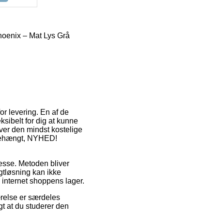
oenix – Mat Lys Grå
or levering. En af de
ksibelt for dig at kunne
over den mindst kostelige
jrehængt, NYHED!
resse. Metoden bliver
gtløsning kan ikke
internet shoppens lager.
relse er særdeles
t at du studerer den