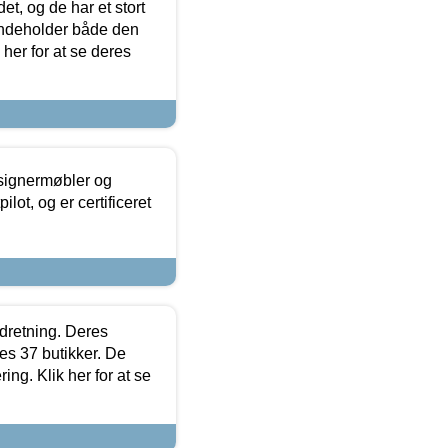
t, og de har et stort
 indeholder både den
 her for at se deres
esignermøbler og
lot, og er certificeret
ndretning. Deres
s 37 butikker. De
ing. Klik her for at se