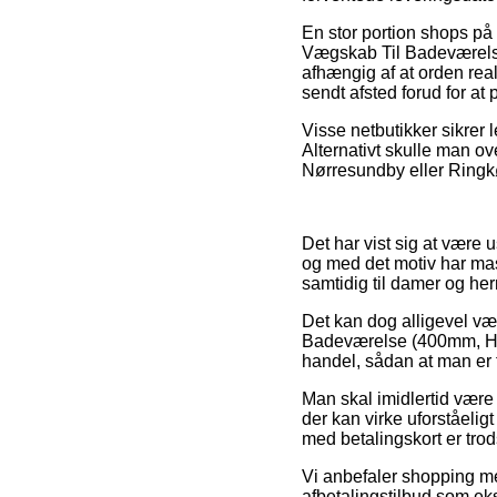
En stor portion shops på
Vægskab Til Badeværels
afhængig af at orden reali
sendt afsted forud for at p
Visse netbutikker sikrer 
Alternativt skulle man ov
Nørresundby eller Ringkøb
Det har vist sig at være
og med det motiv har mass
samtidig til damer og he
Det kan dog alligevel vær
Badeværelse (400mm, Hø
handel, sådan at man er t
Man skal imidlertid være
der kan virke uforståelig
med betalingskort er trods
Vi anbefaler shopping me
afbetalingstilbud som eks