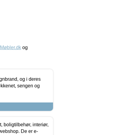
øbler.dk
og
nbrand, og i deres
køkkenet, sengen og
boligtilbehør, interiør,
 webshop. De er e-