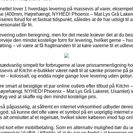
 nettet lover 1 hverdags levering på massevis af varer, eksempel
e (400mm, Højrehængt, NYHED! Phoenix – Mat Lys Grå Lakeret
seres forud for et fastsat tidspunkt, således at de har udsigt til
ersonalet får fri.
levering uden beregning, men for det meste kræver det at du besti
erveje den mindst kostelige form for levering, hvilket gerne – hv
ing – vil være at få fragtmanden til at køre varerne til et udlev
 usædvanlig simpelt for forbrugerne at lave prissammenligning ho
evis af Kitchn e-butikker været nødt til at sænke priserne på pr
rrer – kolossalt, og endda nogle gange love levering uden gebyr.
e smart at besigtige et par online outlets efter tilbud på Kitchn
jrehængt, NYHED! Phoenix – Mat Lys Grå Lakeret, Usamlet) i
ryg ved at skaffe sig den mindst kostelige pris.
 så påpasselig, at såfremt en internet virksomhed udbyder deres 
t god, så kunne det ofte være et symbol på en uoprigtig internet 
 alt omsluttet af et regelsæt, hvilket sikrer køberen imod fup onl
d kort eller mobilbetaling. Som en alternativ mulighed bør du u
empelvis ViaBill, i tilfælde af at du ser en fordel i at honorer