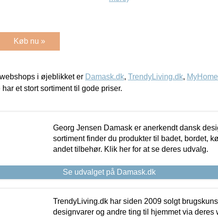
Køb nu »
webshops i øjeblikket er
Damask.dk
,
TrendyLiving.dk
,
MyHomeM
 har et stort sortiment til gode priser.
Georg Jensen Damask er anerkendt dansk desig
sortiment finder du produkter til badet, bordet, 
andet tilbehør. Klik her for at se deres udvalg.
Se udvalget på Damask.dk
TrendyLiving.dk har siden 2009 solgt brugskunst, 
designvarer og andre ting til hjemmet via deres