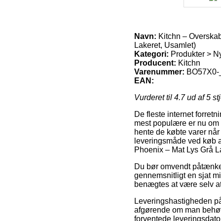
Navn:
Kitchn – Overska
Lakeret, Usamlet)
Kategori:
Produkter > N
Producent:
Kitchn
Varenummer:
BO57X0-
EAN:
Vurderet til
4.7
ud af 5 st
De fleste internet forret
mest populære er nu om dag
hente de købte varer når 
leveringsmåde ved køb 
Phoenix – Mat Lys Grå La
Du bør omvendt påtænke at
gennemsnitligt en sjat mi
benægtes at være selv at
Leveringshastigheden på
afgørende om man behøve
forventede leveringsdato