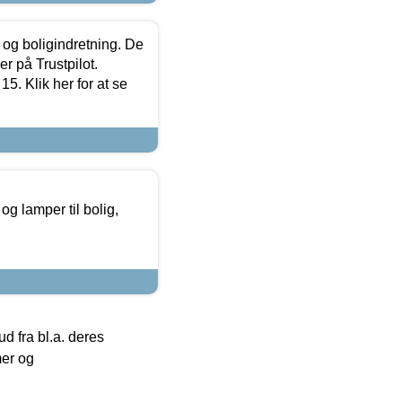
 og boligindretning. De
r på Trustpilot.
5. Klik her for at se
g lamper til bolig,
 fra bl.a. deres
mer og