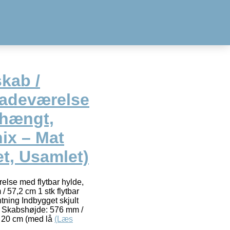
kab /
Badeværelse
ehængt,
ix – Mat
t, Usamlet)
else med flytbar hylde,
 57,2 cm 1 stk flytbar
tning Indbygget skjult
 Skabshøjde: 576 mm /
 20 cm (med lå
(Læs