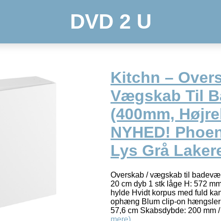
DVD 2 U
Kitchn – Overs
Vægskab Til 
(400mm, Højr
NYHED! Phoen
Lys Grå Lakere
Overskab / vægskab til badevær
20 cm dyb 1 stk låge H: 572 mm /
hylde Hvidt korpus med fuld kan
ophæng Blum clip-on hængsler
57,6 cm Skabsdybde: 200 mm /
mere)