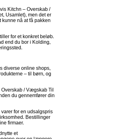
vis Kitchn – Overskab /
, Usamlet), men det er
 at kunne nå at få pakken
ller for et konkret beløb.
ad end du bor i Kolding,
eringssted.
s diverse online shops,
odukterne – til børn, og
 – Overskab / Vægskab Til
nden du gennemfører din
varer for en udsalgspris
virksomhed. Bestillinger
ine firmaer.
dnytte et
e pengene over en længere