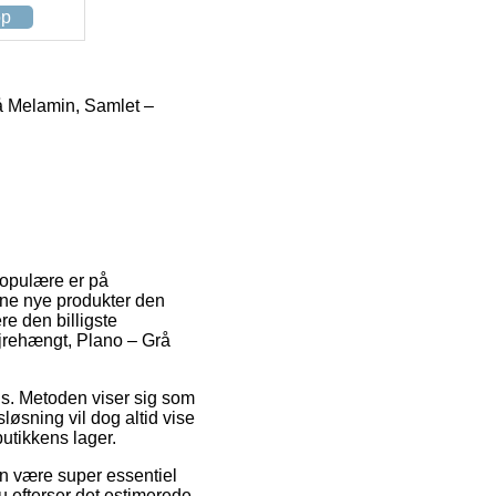
op
å Melamin, Samlet –
 populære er på
dine nye produkter den
e den billigste
jrehængt, Plano – Grå
lads. Metoden viser sig som
løsning vil dog altid vise
utikkens lager.
n være super essentiel
u efterser det estimerede