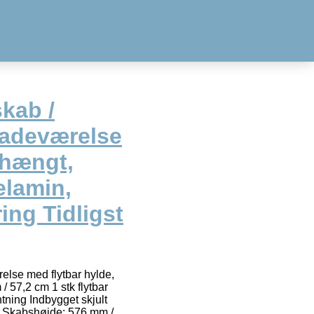
kab /
Badeværelse
ehængt,
elamin,
ing Tidligst
else med flytbar hylde,
 57,2 cm 1 stk flytbar
tning Indbygget skjult
 Skabshøjde: 576 mm /