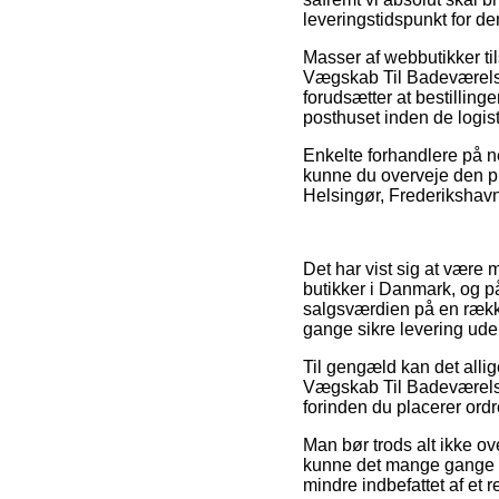
leveringstidspunkt for 
Masser af webbutikker ti
Vægskab Til Badeværelse
forudsætter at bestillinge
posthuset inden de logisti
Enkelte forhandlere på net
kunne du overveje den pr
Helsingør, Frederikshavn 
Det har vist sig at være 
butikker i Danmark, og på 
salgsværdien på en række
gange sikre levering ude
Til gengæld kan det allig
Vægskab Til Badeværelse
forinden du placerer ordr
Man bør trods alt ikke ov
kunne det mange gange væ
mindre indbefattet af et 