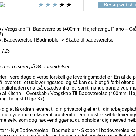
Besøg websh
b / Vægskab Til Badeværelse (400mm, Højrehængt, Plano – Gr
7)
yt Badeværelse | Badmøbler > Skabe til badeværelse
_723
jerner baseret på
34
anmeldelser
eler i vore dage diverse forskellige leveringsmodeller. En af de
 leveret til et udleveringssted, og så kan du blot gå forbi efter 
tmuligheden er altså usædvanlig let, samt mange gange ydermer
 af Kitchn – Overskab / Vægskab Til Badeværelse (400mm, Hø
ng Tidligst I Uge 37).
dig at få ordren leveret til din privatbolig eller til din arbejdsp
, men ydermere ekstremt problemfri. Den mest letkøbte leverings
erne selv, som dog nødvendiggør at du opholder dig nærved netb
ter > Nyt Badeværelse | Badmøbler > Skabe til badeværelse ka
bruge varerne omgående, og herved er det nemlig væsentligt at d