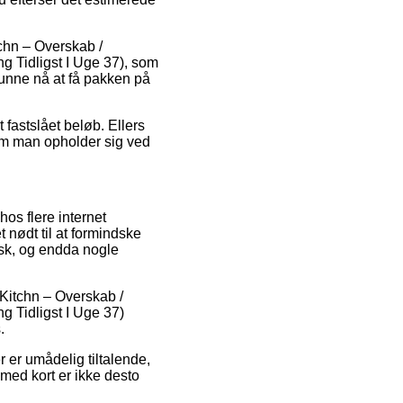
tchn – Overskab /
 Tidligst I Uge 37), som
 kunne nå at få pakken på
 fastslået beløb. Ellers
 om man opholder sig ved
os flere internet
t nødt til at formindske
isk, og endda nogle
 Kitchn – Overskab /
 Tidligst I Uge 37)
.
r er umådelig tiltalende,
med kort er ikke desto