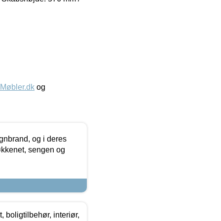
øbler.dk
og
nbrand, og i deres
køkkenet, sengen og
boligtilbehør, interiør,