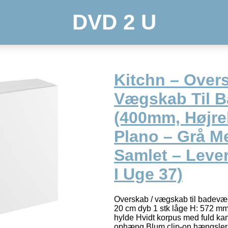
DVD 2 U
Kitchn – Overs
Vægskab Til 
(400mm, Højr
Plano – Grå M
Samlet – Lever
I Uge 37)
Overskab / vægskab til badevær
20 cm dyb 1 stk låge H: 572 mm /
hylde Hvidt korpus med fuld kan
ophæng Blum clip-on hængsler