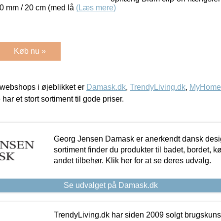
0 mm / 20 cm (med lå
(Læs mere)
Køb nu »
webshops i øjeblikket er
Damask.dk
,
TrendyLiving.dk
,
MyHomeM
 har et stort sortiment til gode priser.
Georg Jensen Damask er anerkendt dansk desig
sortiment finder du produkter til badet, bordet, 
andet tilbehør. Klik her for at se deres udvalg.
Se udvalget på Damask.dk
TrendyLiving.dk har siden 2009 solgt brugskunst, 