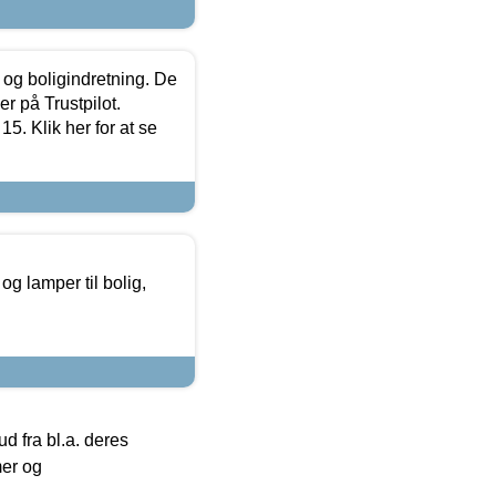
 og boligindretning. De
r på Trustpilot.
5. Klik her for at se
g lamper til bolig,
 fra bl.a. deres
mer og