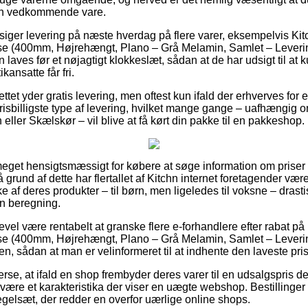
den vedkommende vare.
lsiger levering på næste hverdag på flere varer, eksempelvis Ki
 (400mm, Højrehængt, Plano – Grå Melamin, Samlet – Levering
n laves før et nøjagtigt klokkeslæt, sådan at de har udsigt til at
kansatte får fri.
tet yder gratis levering, men oftest kun ifald der erhverves for et
isbilligste type af levering, hvilket mange gange – uafhængig
eller Skælskør – vil blive at få kørt din pakke til en pakkeshop.
meget hensigtsmæssigt for købere at søge information om priser h
grund af dette har flertallet af Kitchn internet foretagender være
 af deres produkter – til børn, men ligeledes til voksne – drast
n beregning.
evel være rentabelt at granske flere e-forhandlere efter rabat på
 (400mm, Højrehængt, Plano – Grå Melamin, Samlet – Levering
en, sådan at man er velinformeret til at indhente den laveste pris
erse, at ifald en shop frembyder deres varer til en udsalgspris de
re et karakteristika der viser en uægte webshop. Bestillinger 
regelsæt, der redder en overfor uærlige online shops.