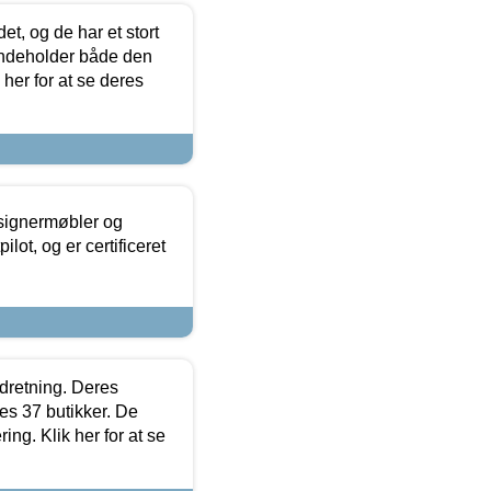
t, og de har et stort
 indeholder både den
 her for at se deres
esignermøbler og
lot, og er certificeret
ndretning. Deres
s 37 butikker. De
ing. Klik her for at se