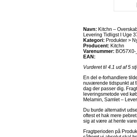
Navn:
Kitchn – Overska
Levering Tidligst I Uge 3
Kategori:
Produkter > N
Producent:
Kitchn
Varenummer:
BO57X0-
EAN:
Vurderet til
4.1
ud af 5 st
En del e-forhandlere tild
nuværende tidspunkt at få
dag der passer dig. Frag
leveringsmetode ved køb
Melamin, Samlet – Leveri
Du burde alternativt udse 
oftest et hak mere pebret
sig at være at hente var
Fragtperioden på Produk
såfremt vi absolut skal 