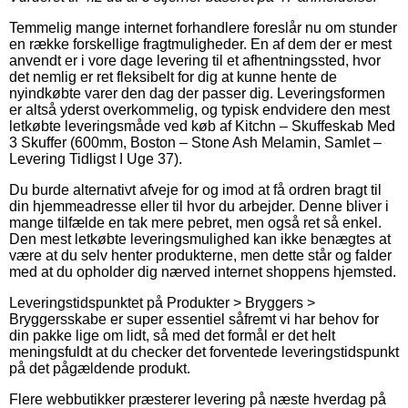
Temmelig mange internet forhandlere foreslår nu om stunder
en række forskellige fragtmuligheder. En af dem der er mest
anvendt er i vore dage levering til et afhentningssted, hvor
det nemlig er ret fleksibelt for dig at kunne hente de
nyindkøbte varer den dag der passer dig. Leveringsformen
er altså yderst overkommelig, og typisk endvidere den mest
letkøbte leveringsmåde ved køb af Kitchn – Skuffeskab Med
3 Skuffer (600mm, Boston – Stone Ash Melamin, Samlet –
Levering Tidligst I Uge 37).
Du burde alternativt afveje for og imod at få ordren bragt til
din hjemmeadresse eller til hvor du arbejder. Denne bliver i
mange tilfælde en tak mere pebret, men også ret så enkel.
Den mest letkøbte leveringsmulighed kan ikke benægtes at
være at du selv henter produkterne, men dette står og falder
med at du opholder dig nærved internet shoppens hjemsted.
Leveringstidspunktet på Produkter > Bryggers >
Bryggersskabe er super essentiel såfremt vi har behov for
din pakke lige om lidt, så med det formål er det helt
meningsfuldt at du checker det forventede leveringstidspunkt
på det pågældende produkt.
Flere webbutikker præsterer levering på næste hverdag på