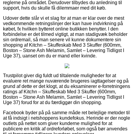
reglerne på området. Derudover tilbydes du anledning til
support, hvis du skulle få dilemmaer med dit køb.
Udover dette slår vi et slag for at man er klar over de mest
vedkommende retningslinjer der kan have indvirkning på
købet, fx hvilken bytteret online butikken benytter. I den
forbindelse er det tilmed vigtigt, at man stadigvæk beholder
sin ordremail, så man senere vil kunne dokumentere sin
shopping af Kitchn – Skuffeskab Med 3 Skuffer (600mm,
Boston – Stone Ash Melamin, Samlet – Levering Tidligst I
Uge 37), uanset om du er mand eller kvinde.
Trustpilot giver dig fuldt ud tiltalende muligheder for at
evaluere ret mange nuværende brugeres iagttagelser og på
grund af dette er det klogt, at du eksaminerer e-forretningens
ratings af Kitchn – Skuffeskab Med 3 Skuffer (600mm,
Boston – Stone Ash Melamin, Samlet – Levering Tidligst I
Uge 37) forud for at du færdiggør din shopping.
Facebook byder på på samme måde ret belejlige metoder til
at få indsigt i netshoppens kundefokus. Herinde er der nogle
outlets på nettet som giver kunderne mulighed for at
publicere en kritik af ordreforløbet, som også bør anvendes