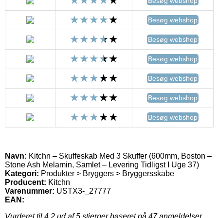
Besøg webshop
Besøg webshop
Besøg webshop
Besøg webshop
Besøg webshop
Besøg webshop
Besøg webshop
Navn:
Kitchn – Skuffeskab Med 3 Skuffer (600mm, Boston –
Stone Ash Melamin, Samlet – Levering Tidligst I Uge 37)
Kategori:
Produkter > Bryggers > Bryggersskabe
Producent:
Kitchn
Varenummer:
USTX3-_27777
EAN:
Vurderet til
4.2
ud af 5 stjerner baseret på
47
anmeldelser