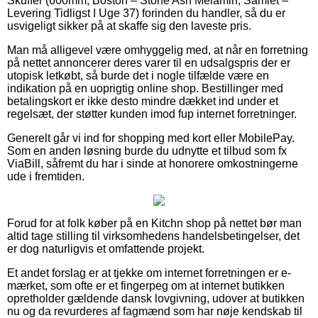
Skuffer (600mm, Boston – Stone Ash Melamin, Samlet –
Levering Tidligst I Uge 37) forinden du handler, så du er
usvigeligt sikker på at skaffe sig den laveste pris.
Man må alligevel være omhyggelig med, at når en forretning
på nettet annoncerer deres varer til en udsalgspris der er
utopisk letkøbt, så burde det i nogle tilfælde være en
indikation på en uoprigtig online shop. Bestillinger med
betalingskort er ikke desto mindre dækket ind under et
regelsæt, der støtter kunden imod fup internet forretninger.
Generelt går vi ind for shopping med kort eller MobilePay.
Som en anden løsning burde du udnytte et tilbud som fx
ViaBill, såfremt du har i sinde at honorere omkostningerne
ude i fremtiden.
Forud for at folk køber på en Kitchn shop på nettet bør man
altid tage stilling til virksomhedens handelsbetingelser, det
er dog naturligvis et omfattende projekt.
Et andet forslag er at tjekke om internet forretningen er e-
mærket, som ofte er et fingerpeg om at internet butikken
opretholder gældende dansk lovgivning, udover at butikken
nu og da revurderes af fagmænd som har nøje kendskab til