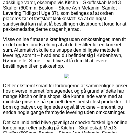
adskillige varer, eksempelvis Kitchn – Skuffeskab Med 3
Skuffer (600mm, Boston – Stone Ash Melamin, Samlet –
Levering Tidligst I Uge 37), som betinges af at ordren
placeres før et fastslået klokkeslæt, så at de højst
sandsynligt kan nå at få bestillingen distribueret forud for at
pakkemedarbejderne drager hjemad.
Visse online firmaer sikrer fragt uden omkostninger, men tit
er det under forudsætning af at du bestiller for en konkret
sum. Alternativt skulle du snuppe den billigste metode til
levering, som tit – hvad end du befinder sig i København,
Rønne eller Struer – vil blive at få dem til at levere
bestillingen til en pakkeshop.
Det er ekstremt smart for forbrugerne at sammenligne priser
hos diverse internet foretagender, og på grund af dette har
mange Kitchn online shops ikke kunne lade være med at
mindske priserne på specielt deres bedst i test produkter – til
børn og babyer, og ligeledes også til voksne – enormt, og
endda nogle gange frembyde levering uden omkostninger.
Det kan imidlertid blive gavnligt at checke forskellige online
forretninger efter udsalg på Kitchn – Skuffeskab Med 3