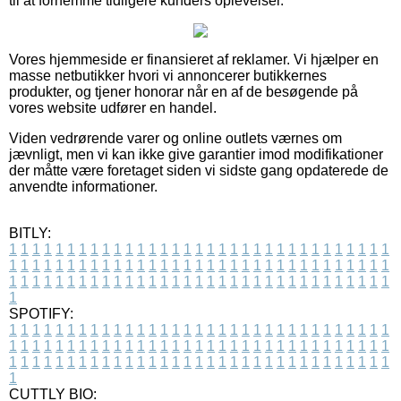
til at fornemme tidligere kunders oplevelser.
Vores hjemmeside er finansieret af reklamer. Vi hjælper en
masse netbutikker hvori vi annoncerer butikkernes
produkter, og tjener honorar når en af de besøgende på
vores website udfører en handel.
Viden vedrørende varer og online outlets værnes om
jævnligt, men vi kan ikke give garantier imod modifikationer
der måtte være foretaget siden vi sidste gang opdaterede de
anvendte informationer.
BITLY:
1
1
1
1
1
1
1
1
1
1
1
1
1
1
1
1
1
1
1
1
1
1
1
1
1
1
1
1
1
1
1
1
1
1
1
1
1
1
1
1
1
1
1
1
1
1
1
1
1
1
1
1
1
1
1
1
1
1
1
1
1
1
1
1
1
1
1
1
1
1
1
1
1
1
1
1
1
1
1
1
1
1
1
1
1
1
1
1
1
1
1
1
1
1
1
1
1
1
1
1
SPOTIFY:
1
1
1
1
1
1
1
1
1
1
1
1
1
1
1
1
1
1
1
1
1
1
1
1
1
1
1
1
1
1
1
1
1
1
1
1
1
1
1
1
1
1
1
1
1
1
1
1
1
1
1
1
1
1
1
1
1
1
1
1
1
1
1
1
1
1
1
1
1
1
1
1
1
1
1
1
1
1
1
1
1
1
1
1
1
1
1
1
1
1
1
1
1
1
1
1
1
1
1
1
CUTTLY BIO: