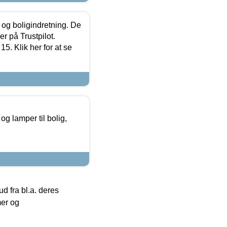
 og boligindretning. De
r på Trustpilot.
5. Klik her for at se
g lamper til bolig,
 fra bl.a. deres
mer og