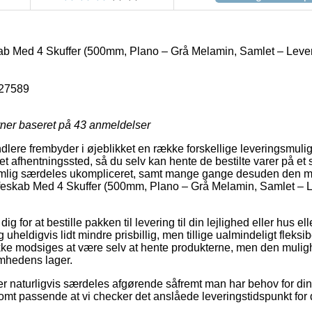
ab Med 4 Skuffer (500mm, Plano – Grå Melamin, Samlet – Leveri
27589
rner baseret på
43
anmeldelser
ndlere frembyder i øjeblikket en række forskellige leveringsmuligh
il et afhentningssted, så du selv kan hente de bestilte varer på et 
lig særdeles ukompliceret, samt mange gange desuden den mes
feskab Med 4 Skuffer (500mm, Plano – Grå Melamin, Samlet – Le
g for at bestille pakken til levering til din lejlighed eller hus ell
uheldigvis lidt mindre prisbillig, men tillige ualmindeligt fleksib
ke modsiges at være selv at hente produkterne, men den muligh
omhedens lager.
er naturligvis særdeles afgørende såfremt man har behov for din 
somt passende at vi checker det anslåede leveringstidspunkt fo