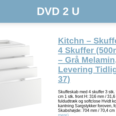
DVD 2 U
Kitchn – Skuf
4 Skuffer (50
– Grå Melamin
Levering Tidli
37)
Skuffeskab med 4 skuffer 3 stk.
cm 1 stk. front H: 316 mm / 31,6
fuldudtræk og softclose Hvidt k
kantning Sargstykker foroven, f
Skabshøjde: 704 mm / 70,4 cm
mere)