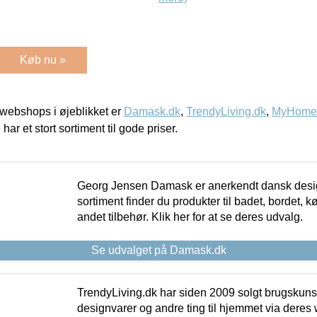
Køb nu »
webshops i øjeblikket er
Damask.dk
,
TrendyLiving.dk
,
MyHomeM
 har et stort sortiment til gode priser.
Georg Jensen Damask er anerkendt dansk desig
sortiment finder du produkter til badet, bordet, 
andet tilbehør. Klik her for at se deres udvalg.
Se udvalget på Damask.dk
TrendyLiving.dk har siden 2009 solgt brugskunst, 
designvarer og andre ting til hjemmet via deres