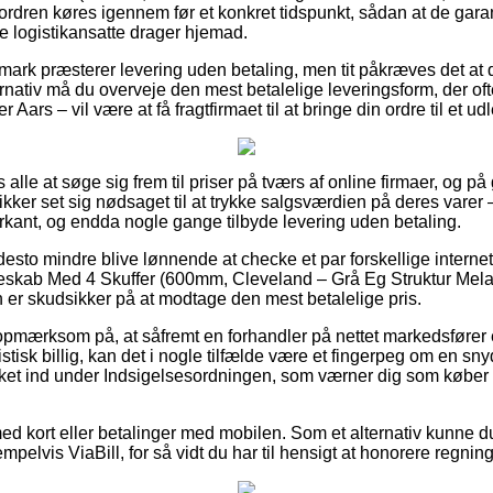
 ordren køres igennem før et konkret tidspunkt, sådan at de garan
e logistikansatte drager hjemad.
mark præsterer levering uden betaling, men tit påkræves det at d
ernativ må du overveje den mest betalelige leveringsform, der of
 Aars – vil være at få fragtfirmaet til at bringe din ordre til et u
 alle at søge sig frem til priser på tværs af online firmaer, og på
tikker set sig nødsaget til at trykke salgsværdien på deres varer 
arkant, og endda nogle gange tilbyde levering uden betaling.
desto mindre blive lønnende at checke et par forskellige interne
feskab Med 4 Skuffer (600mm, Cleveland – Grå Eg Struktur Mela
 er skudsikker på at modtage den mest betalelige pris.
pmærksom på, at såfremt en forhandler på nettet markedsfører en
stisk billig, kan det i nogle tilfælde være et fingerpeg om en sn
kket ind under Indsigelsesordningen, som værner dig som køber o
 med kort eller betalinger med mobilen. Som et alternativ kunne
elvis ViaBill, for så vidt du har til hensigt at honorere regnin