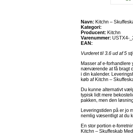
Navn:
Kitchn – Skuffesk
Kategori:
Producent:
Kitchn
Varenummer:
USTX4-_
EAN:
Vurderet til
3.6
ud af 5 st
Masser af e-forhandlere y
nærværende at få bragt or
i din kalender. Leverings
køb af Kitchn – Skuffes
Du kunne alternativt vælg
typisk lidt mere bekostel
pakken, men den løsning 
Leveringstiden på er jo m
nemlig væsentligt at du
En stor portion e-forret
Kitchn – Skuffeskab Med