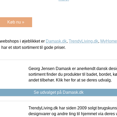
Køb nu »
webshops i øjeblikket er
Damask.dk
,
TrendyLiving.dk
,
MyHomeM
 har et stort sortiment til gode priser.
Georg Jensen Damask er anerkendt dansk desig
sortiment finder du produkter til badet, bordet, 
andet tilbehør. Klik her for at se deres udvalg.
Se udvalget på Damask.dk
TrendyLiving.dk har siden 2009 solgt brugskunst, 
designvarer og andre ting til hjemmet via deres