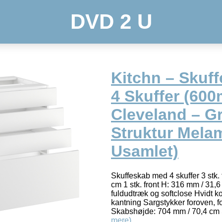
DVD 2 U
Kitchn – Skuf
4 Skuffer (60
Cleveland – G
Struktur Melam
Usamlet)
Skuffeskab med 4 skuffer 3 stk.
cm 1 stk. front H: 316 mm / 31,6
fuldudtræk og softclose Hvidt k
kantning Sargstykker foroven, f
Skabshøjde: 704 mm / 70,4 cm
mere)