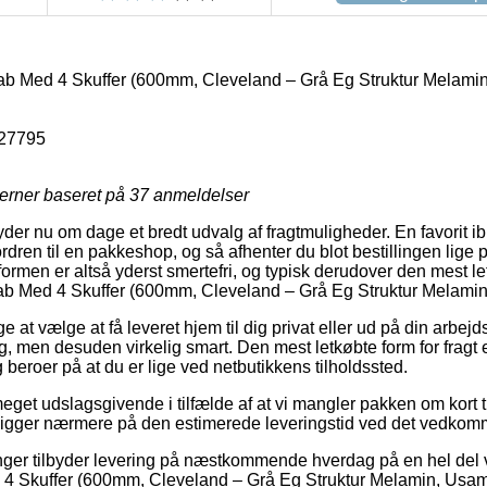
ab Med 4 Skuffer (600mm, Cleveland – Grå Eg Struktur Melamin
27795
jerner baseret på
37
anmeldelser
der nu om dage et bredt udvalg af fragtmuligheder. En favorit i
dren til en pakkeshop, og så afhenter du blot bestillingen lige 
formen er altså yderst smertefri, og typisk derudover den mest l
kab Med 4 Skuffer (600mm, Cleveland – Grå Eg Struktur Melamin
e at vælge at få leveret hjem til dig privat eller ud på din arbej
ig, men desuden virkelig smart. Den mest letkøbte form for fragt 
beroer på at du er lige ved netbutikkens tilholdssted.
eget udslagsgivende i tilfælde af at vi mangler pakken om kort ti
 kigger nærmere på den estimerede leveringstid ved det vedkom
ninger tilbyder levering på næstkommende hverdag på en hel del 
 4 Skuffer (600mm, Cleveland – Grå Eg Struktur Melamin, Usaml