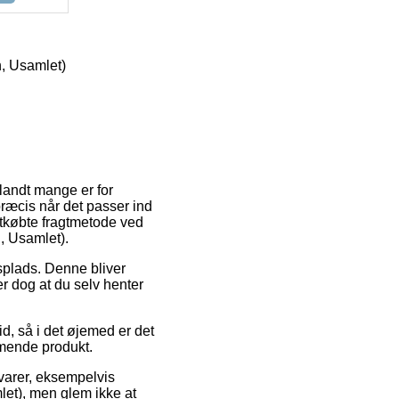
, Usamlet)
blandt mange er for
præcis når det passer ind
etkøbte fragtmetode ved
, Usamlet).
dsplads. Denne bliver
er dog at du selv henter
d, så i det øjemed er det
mende produkt.
varer, eksempelvis
et), men glem ikke at