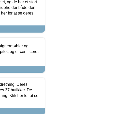
t, og de har et stort
 indeholder både den
 her for at se deres
esignermøbler og
lot, og er certificeret
ndretning. Deres
s 37 butikker. De
ing. Klik her for at se