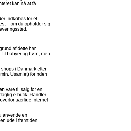
teret kan nå at få
er indkøbes for et
test – om du opholder sig
dleveringssted.
 grund af dette har
– til babyer og børn, men
t shops i Danmark efter
min, Usamlet) forinden
 vare til salg for en
ydagtig e-butik. Handler
verfor uærlige internet
 du anvende en
gen ude i fremtiden.