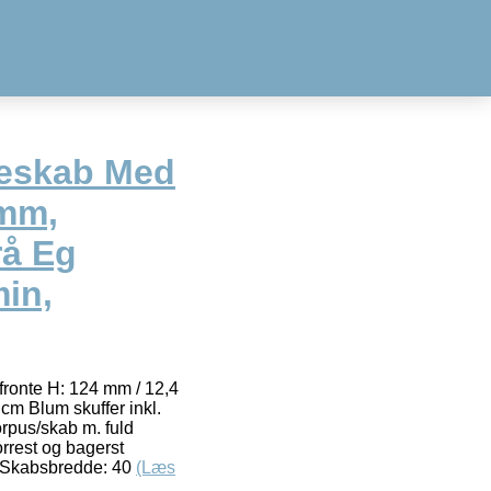
feskab Med
0mm,
rå Eg
in,
 fronte H: 124 mm / 12,4
 cm Blum skuffer inkl.
orpus/skab m. fuld
orrest og bagerst
 Skabsbredde: 40
(Læs