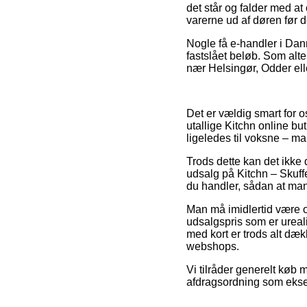
det står og falder med at
varerne ud af døren før d
Nogle få e-handler i Dan
fastslået beløb. Som alt
nær Helsingør, Odder eller
Det er vældig smart for os
utallige Kitchn online bu
ligeledes til voksne – m
Trods dette kan det ikke 
udsalg på Kitchn – Skuf
du handler, sådan at man
Man må imidlertid være o
udsalgspris som er ureali
med kort er trods alt dæ
webshops.
Vi tilråder generelt køb
afdragsordning som eksemp