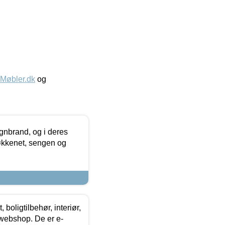
øbler.dk
og
nbrand, og i deres
køkkenet, sengen og
boligtilbehør, interiør,
 webshop. De er e-