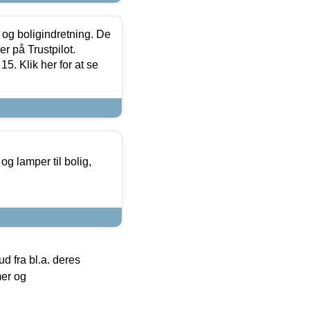
 og boligindretning. De
r på Trustpilot.
5. Klik her for at se
g lamper til bolig,
 fra bl.a. deres
mer og