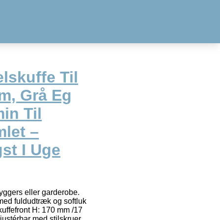
lskuffe Til
m, Grå Eg
in Til
let –
gst I Uge
ryggers eller garderobe.
med fuldudtræk og softluk
kuffefront H: 170 mm /17
ustérbar med stilskruer