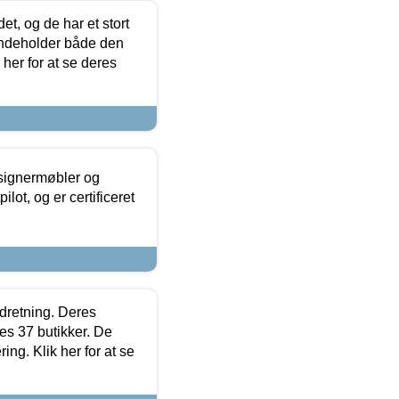
t, og de har et stort
 indeholder både den
 her for at se deres
esignermøbler og
lot, og er certificeret
ndretning. Deres
s 37 butikker. De
ing. Klik her for at se