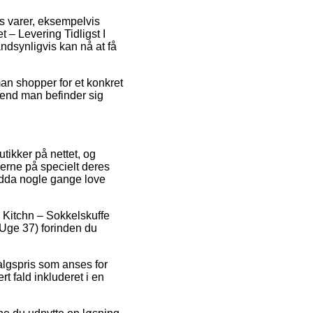
es varer, eksempelvis
 – Levering Tidligst I
andsynligvis kan nå at få
man shopper for et konkret
d end man befinder sig
utikker på nettet, og
serne på specielt deres
endda nogle gange love
på Kitchn – Sokkelskuffe
 Uge 37) forinden du
algspris som anses for
rt fald inkluderet i en