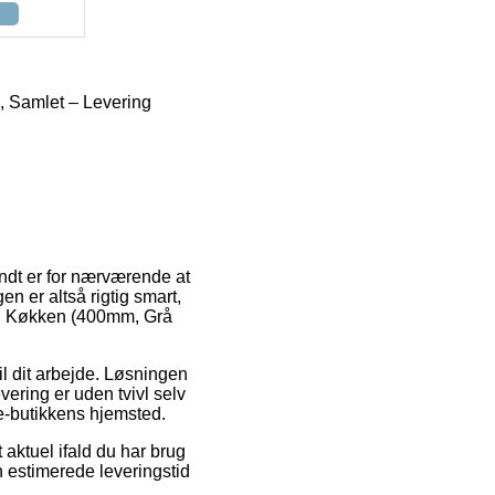
, Samlet – Levering
endt er for nærværende at
en er altså rigtig smart,
Til Køkken (400mm, Grå
il dit arbejde. Løsningen
evering er uden tvivl selv
 e-butikkens hjemsted.
aktuel ifald du har brug
n estimerede leveringstid