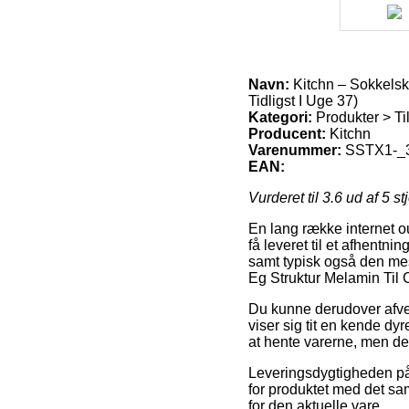
Navn:
Kitchn – Sokkelsk
Tidligst I Uge 37)
Kategori:
Produkter > Ti
Producent:
Kitchn
Varenummer:
SSTX1-_
EAN:
Vurderet til
3.6
ud af 5 st
En lang række internet ou
få leveret til et afhentni
samt typisk også den mes
Eg Struktur Melamin Til 
Du kunne derudover afveje
viser sig tit en kende dyr
at hente varerne, men den
Leveringsdygtigheden på 
for produktet med det sa
for den aktuelle vare.