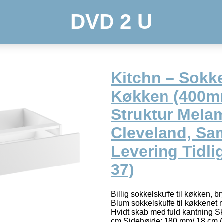
DVD 2 U
Kitchn – Sokke
Køkken (400m
Struktur Melam
Cleveland, Sam
Levering Tidli
37)
Billig sokkelskuffe til køkken, b
Blum sokkelskuffe til køkkenet 
Hvidt skab med fuld kantning S
cm Sidehøjde: 180 mm/ 18 cm (j