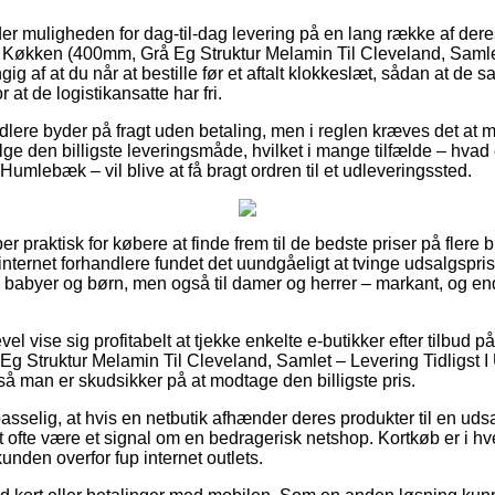
der muligheden for dag-til-dag levering på en lang række af der
l Køkken (400mm, Grå Eg Struktur Melamin Til Cleveland, Samlet
ig af at du når at bestille før et aftalt klokkeslæt, sådan at de s
 at de logistikansatte har fri.
handlere byder på fragt uden betaling, men i reglen kræves det at 
lge den billigste leveringsmåde, hvilket i mange tilfælde – hva
Humlebæk – vil blive at få bragt ordren til et udleveringssted.
r praktisk for købere at finde frem til de bedste priser på flere b
nternet forhandlere fundet det uundgåeligt at tvinge udsalgspri
 til babyer og børn, men også til damer og herrer – markant, og 
vel vise sig profitabelt at tjekke enkelte e-butikker efter tilbud 
g Struktur Melamin Til Cleveland, Samlet – Levering Tidligst I
så man er skudsikker på at modtage den billigste pris.
sselig, at hvis en netbutik afhænder deres produkter til en uds
det ofte være et signal om en bedragerisk netshop. Kortkøb er i hve
 kunden overfor fup internet outlets.