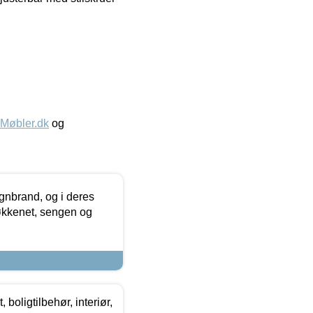
øbler.dk
og
nbrand, og i deres
køkkenet, sengen og
boligtilbehør, interiør,