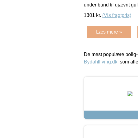
under bund til ujævnt gu
1301
kr.
(Vis fragtpris)
Læs mere »
De mest populære bolig-
Bydahlliving.dk
, som alle