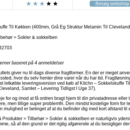
Besøg webshop
uffe Til Køkken (400mm, Grå Eg Struktur Melamin Til Cleveland
lbehør > Sokler & sokkelben
32703
jerner baseret på
4
anmeldelser
tlets giver nu til dags diverse fragtformer. En der er meget anv
ngssted, hvor du selv henter dine varer når du har tid. Fragtløsning
t letkøbte leveringsversion ved køb af Kitchn – Sokkelskuffe 
Cleveland, Samlet – Levering Tidligst I Uge 37).
 for og imod at få ordren bragt hjem til din privatadresse eller t
ere, men tillige super problemfri. Den mindst kostelige form for l
 mulighed er betinget af at du befinder dig med kort afstand til
Produkter > Tilbehør > Sokler & sokkelben er naturligvis yderst 
mme, så af den grund er det rigtig afgørende at du besigtiger de