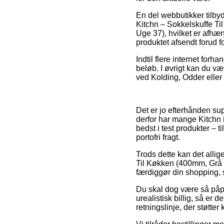
En del webbutikker tilby
Kitchn – Sokkelskuffe Ti
Uge 37), hvilket er afhæng
produktet afsendt forud for
Indtil flere internet for
beløb. I øvrigt kan du væ
ved Kolding, Odder eller 
Det er jo efterhånden supe
derfor har mange Kitchn i
bedst i test produkter –
portofri fragt.
Trods dette kan det allige
Til Køkken (400mm, Grå E
færdiggør din shopping, 
Du skal dog være så påpa
urealistisk billig, så er 
retningslinje, der støtter