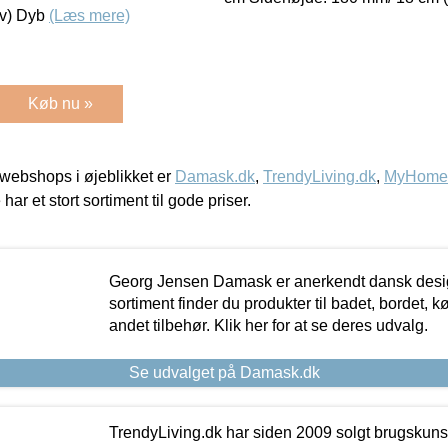
lv) Dyb
(Læs mere)
Køb nu »
webshops i øjeblikket er
Damask.dk
,
TrendyLiving.dk
,
MyHomeM
 har et stort sortiment til gode priser.
Georg Jensen Damask er anerkendt dansk desig
sortiment finder du produkter til badet, bordet, 
andet tilbehør. Klik her for at se deres udvalg.
Se udvalget på Damask.dk
TrendyLiving.dk har siden 2009 solgt brugskunst, 