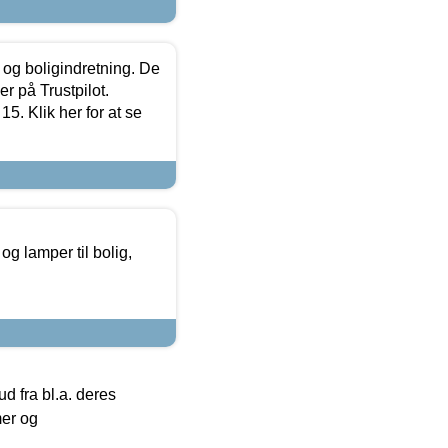
 og boligindretning. De
r på Trustpilot.
5. Klik her for at se
g lamper til bolig,
 fra bl.a. deres
mer og