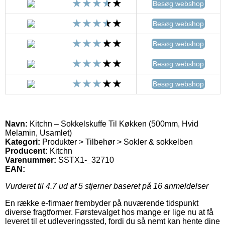
Besøg webshop
Besøg webshop
Besøg webshop
Besøg webshop
Besøg webshop
Navn:
Kitchn – Sokkelskuffe Til Køkken (500mm, Hvid
Melamin, Usamlet)
Kategori:
Produkter > Tilbehør > Sokler & sokkelben
Producent:
Kitchn
Varenummer:
SSTX1-_32710
EAN:
Vurderet til
4.7
ud af 5 stjerner baseret på
16
anmeldelser
En række e-firmaer frembyder på nuværende tidspunkt
diverse fragtformer. Førstevalget hos mange er lige nu at få
leveret til et udleveringssted, fordi du så nemt kan hente dine