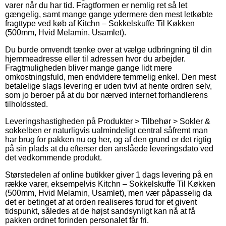
varer når du har tid. Fragtformen er nemlig ret så let
gængelig, samt mange gange ydermere den mest letkøbte
fragttype ved køb af Kitchn – Sokkelskuffe Til Køkken
(500mm, Hvid Melamin, Usamlet).
Du burde omvendt tænke over at vælge udbringning til din
hjemmeadresse eller til adressen hvor du arbejder.
Fragtmuligheden bliver mange gange lidt mere
omkostningsfuld, men endvidere temmelig enkel. Den mest
betalelige slags levering er uden tvivl at hente ordren selv,
som jo beroer på at du bor nærved internet forhandlerens
tilholdssted.
Leveringshastigheden på Produkter > Tilbehør > Sokler &
sokkelben er naturligvis ualmindeligt central såfremt man
har brug for pakken nu og her, og af den grund er det rigtig
på sin plads at du efterser den anslåede leveringsdato ved
det vedkommende produkt.
Størstedelen af online butikker giver 1 dags levering på en
række varer, eksempelvis Kitchn – Sokkelskuffe Til Køkken
(500mm, Hvid Melamin, Usamlet), men vær påpasselig da
det er betinget af at orden realiseres forud for et givent
tidspunkt, således at de højst sandsynligt kan nå at få
pakken ordnet forinden personalet får fri.