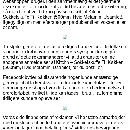
webshoppen bruger. I den sammenhæng er det ydermere
essesentielt, at man til enhver tid bevarer ens ordrekvittering,
så man til enhver tid kan påvise sit køb af Kitchn –
Sokkelskuffe Til Køkken (500mm, Hvid Melamin, Usamlet),
ligegyldigt om man efterspørger produkter til en voksen eller
et barn.
Trustpilot genererer de facto ærlige chancer for at fortolke en
stor portion forhenværende kunders synspunkter og på
grund af dette rekommanderer vi, at du gransker online
shoppens anmeldelser af Kitchn – Sokkelskuffe Til Køkken
(500mm, Hvid Melamin, Usamlet) før du bestiller.
Facebook byder på tilsvarende nogenlunde anstændige
genveje til at få kendskab til e-firmaets kundefokus. Her er
der mange netshops hvor du kan notere en bedømmelse af
ordreforløbet, hvilket tillige kan tages i brug til at fornemme
tidligere kunders oplevelser.
Vores side finansieres af reklamer. Vi har tætte samarbejder
med en stribe online forhandlere hvori vi promoverer deres
varer, og tager imod betaling for så vidt vores besøgende