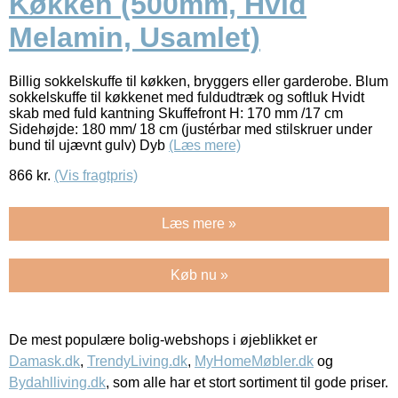
Køkken (500mm, Hvid
Melamin, Usamlet)
Billig sokkelskuffe til køkken, bryggers eller garderobe. Blum
sokkelskuffe til køkkenet med fuldudtræk og softluk Hvidt
skab med fuld kantning Skuffefront H: 170 mm /17 cm
Sidehøjde: 180 mm/ 18 cm (justérbar med stilskruer under
bund til ujævnt gulv) Dyb
(Læs mere)
866
kr.
(Vis fragtpris)
Læs mere »
Køb nu »
De mest populære bolig-webshops i øjeblikket er
Damask.dk
,
TrendyLiving.dk
,
MyHomeMøbler.dk
og
Bydahlliving.dk
, som alle har et stort sortiment til gode priser.