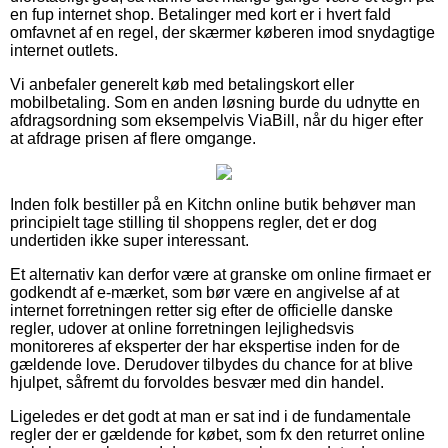
en fup internet shop. Betalinger med kort er i hvert fald
omfavnet af en regel, der skærmer køberen imod snydagtige
internet outlets.
Vi anbefaler generelt køb med betalingskort eller
mobilbetaling. Som en anden løsning burde du udnytte en
afdragsordning som eksempelvis ViaBill, når du higer efter
at afdrage prisen af flere omgange.
Inden folk bestiller på en Kitchn online butik behøver man
principielt tage stilling til shoppens regler, det er dog
undertiden ikke super interessant.
Et alternativ kan derfor være at granske om online firmaet er
godkendt af e-mærket, som bør være en angivelse af at
internet forretningen retter sig efter de officielle danske
regler, udover at online forretningen lejlighedsvis
monitoreres af eksperter der har ekspertise inden for de
gældende love. Derudover tilbydes du chance for at blive
hjulpet, såfremt du forvoldes besvær med din handel.
Ligeledes er det godt at man er sat ind i de fundamentale
regler der er gældende for købet, som fx den returret online