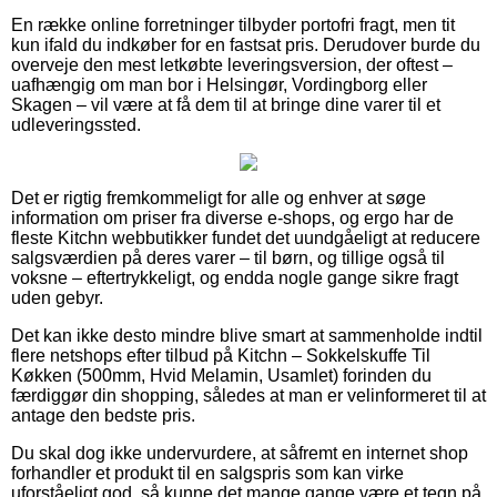
En række online forretninger tilbyder portofri fragt, men tit
kun ifald du indkøber for en fastsat pris. Derudover burde du
overveje den mest letkøbte leveringsversion, der oftest –
uafhængig om man bor i Helsingør, Vordingborg eller
Skagen – vil være at få dem til at bringe dine varer til et
udleveringssted.
Det er rigtig fremkommeligt for alle og enhver at søge
information om priser fra diverse e-shops, og ergo har de
fleste Kitchn webbutikker fundet det uundgåeligt at reducere
salgsværdien på deres varer – til børn, og tillige også til
voksne – eftertrykkeligt, og endda nogle gange sikre fragt
uden gebyr.
Det kan ikke desto mindre blive smart at sammenholde indtil
flere netshops efter tilbud på Kitchn – Sokkelskuffe Til
Køkken (500mm, Hvid Melamin, Usamlet) forinden du
færdiggør din shopping, således at man er velinformeret til at
antage den bedste pris.
Du skal dog ikke undervurdere, at såfremt en internet shop
forhandler et produkt til en salgspris som kan virke
uforståeligt god, så kunne det mange gange være et tegn på