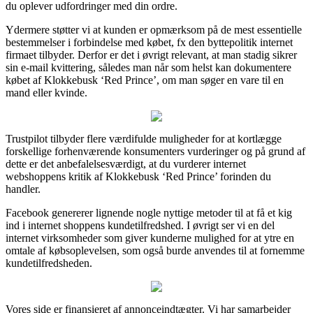
du oplever udfordringer med din ordre.
Ydermere støtter vi at kunden er opmærksom på de mest essentielle
bestemmelser i forbindelse med købet, fx den byttepolitik internet
firmaet tilbyder. Derfor er det i øvrigt relevant, at man stadig sikrer
sin e-mail kvittering, således man når som helst kan dokumentere
købet af Klokkebusk ‘Red Prince’, om man søger en vare til en
mand eller kvinde.
Trustpilot tilbyder flere værdifulde muligheder for at kortlægge
forskellige forhenværende konsumenters vurderinger og på grund af
dette er det anbefalelsesværdigt, at du vurderer internet
webshoppens kritik af Klokkebusk ‘Red Prince’ forinden du
handler.
Facebook genererer lignende nogle nyttige metoder til at få et kig
ind i internet shoppens kundetilfredshed. I øvrigt ser vi en del
internet virksomheder som giver kunderne mulighed for at ytre en
omtale af købsoplevelsen, som også burde anvendes til at fornemme
kundetilfredsheden.
Vores side er finansieret af annonceindtægter. Vi har samarbejder