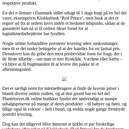
respektive produkt.
En del e-firmaer i Danmark stiller udsigt til 1 dags fragt på en hel del
varer, eksempelvis Klokkebusk ‘Red Prince’, men husk at det er
regnet ud fra at ordren laves inden et besluttet tidspunkt, sådan at de
garanteret kan nå at få ordren fikset forud for at
logistikmedarbejderne har fyraften.
Nogle online forhandlere præsterer levering uden omkostninger,
men tit er det under betingelse af at der handles for en fastsat pris.
Derudover kan du gribe den mest prisbevidste form for fragt, der i
de fleste tilfælde – om man er nær Roskilde, Værløse eller Sæby –
vil blive at få fragtmanden til at levere din pakke til et
afhentningssted.
Det er særligt nemt for internetbrugere at finde de laveste priser i
blandt diverse online outlets, og af den grund har en hel del
Plantetorvet.dk online butikker fundet det nødvendigt at stampe
udsalgspriserne på mange af deres produkter – til babyer og børn, og
tillige også til voksne – helt i bund, og endda nogle gange frembyde
portofri levering.
Dog kan det alligevel blive lønsomt at tjekke et par forskellige