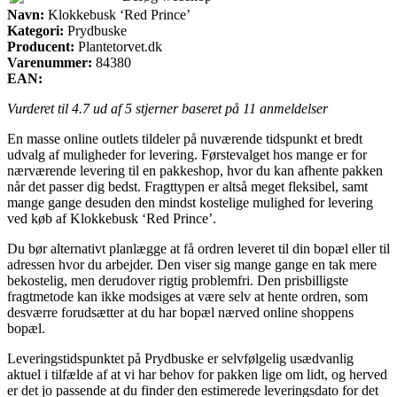
Navn:
Klokkebusk ‘Red Prince’
Kategori:
Prydbuske
Producent:
Plantetorvet.dk
Varenummer:
84380
EAN:
Vurderet til
4.7
ud af 5 stjerner baseret på
11
anmeldelser
En masse online outlets tildeler på nuværende tidspunkt et bredt
udvalg af muligheder for levering. Førstevalget hos mange er for
nærværende levering til en pakkeshop, hvor du kan afhente pakken
når det passer dig bedst. Fragttypen er altså meget fleksibel, samt
mange gange desuden den mindst kostelige mulighed for levering
ved køb af Klokkebusk ‘Red Prince’.
Du bør alternativt planlægge at få ordren leveret til din bopæl eller til
adressen hvor du arbejder. Den viser sig mange gange en tak mere
bekostelig, men derudover rigtig problemfri. Den prisbilligste
fragtmetode kan ikke modsiges at være selv at hente ordren, som
desværre forudsætter at du har bopæl nærved online shoppens
bopæl.
Leveringstidspunktet på Prydbuske er selvfølgelig usædvanlig
aktuel i tilfælde af at vi har behov for pakken lige om lidt, og herved
er det jo passende at du finder den estimerede leveringsdato for det