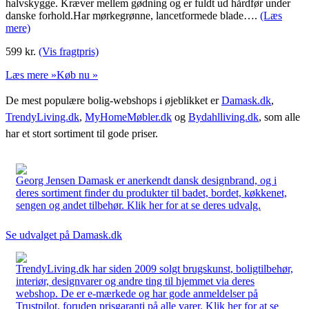
halvskygge. Kræver mellem gødning og er fuldt ud hårdfør under
danske forhold.Har mørkegrønne, lancetformede blade….
(Læs
mere)
599
kr.
(Vis fragtpris)
Læs mere »
Køb nu »
De mest populære bolig-webshops i øjeblikket er
Damask.dk
,
TrendyLiving.dk
,
MyHomeMøbler.dk
og
Bydahlliving.dk
, som alle
har et stort sortiment til gode priser.
Georg Jensen Damask er anerkendt dansk designbrand, og i
deres sortiment finder du produkter til badet, bordet, køkkenet,
sengen og andet tilbehør. Klik her for at se deres udvalg.
Se udvalget på Damask.dk
TrendyLiving.dk har siden 2009 solgt brugskunst, boligtilbehør,
interiør, designvarer og andre ting til hjemmet via deres
webshop. De er e-mærkede og har gode anmeldelser på
Trustpilot, foruden prisgaranti på alle varer. Klik her for at se