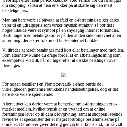
webshops efter rabat på Klokkebusk ‘Red Prince’ før du færdiggør
din shopping, sådan at man er sikker på at skaffe sig den mest
betalelige pris.
Man må bare være så påvagt, at ifald en e-forretning sælger deres
varer til en udsalgspris som virker mystisk attraktiv, så bør det i
nogle tilfælde være et symbol på en snydagtig internet forhandler.
Bestillinger med betalingskort er på den anden side omfavnet af en
anordning, der sikrer folk imod falske internet butikker.
Vi tilråder generelt betalinger med kort eller betalinger med mobilen.
Som alternativ kunne du drage fordel af en afbetalingsløsning som
eksempelvis ViaBill, når du higer efter at dække betalingen over
flere uger.
Før nogen bestiller i en Plantetorvet.dk e-shop burde de i
virkeligheden gennemse butikkens handelsbetingelser, dog er det
bare ikke videre spændende.
Alternativet kan derfor være at bemærke om e-forretningen er e-
mærket medlem, hvilket typisk er en tryghed om at online
forretningen lever op til dansk lovgivning, samt at shoppen løbende
revideres af specialister der er meget fortrolige bestemmelserne på
området. Derudover giver det dig genvej til at få bistand, for så vidt