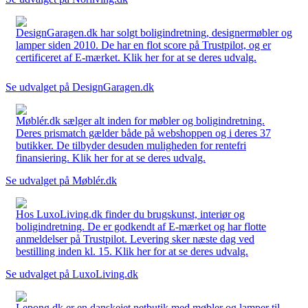
DesignGaragen.dk har solgt boligindretning, designermøbler og
lamper siden 2010. De har en flot score på Trustpilot, og er
certificeret af E-mærket. Klik her for at se deres udvalg.
Se udvalget på DesignGaragen.dk
Møblér.dk sælger alt inden for møbler og boligindretning.
Deres prismatch gælder både på webshoppen og i deres 37
butikker. De tilbyder desuden muligheden for rentefri
finansiering. Klik her for at se deres udvalg.
Se udvalget på Møblér.dk
Hos LuxoLiving.dk finder du brugskunst, interiør og
boligindretning. De er godkendt af E-mærket og har flotte
anmeldelser på Trustpilot. Levering sker næste dag ved
bestilling inden kl. 15. Klik her for at se deres udvalg.
Se udvalget på LuxoLiving.dk
Lepong.dk er en danskejet netbutik med møbler og lamper til