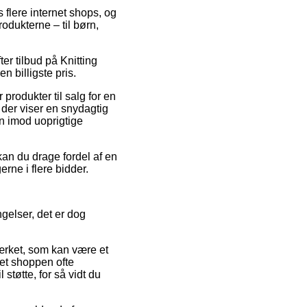
s flere internet shops, og
odukterne – til børn,
er tilbud på Knitting
 billigste pris.
rodukter til salg for en
der viser en snydagtig
en imod uoprigtige
kan du drage fordel af en
erne i flere bidder.
gelser, det er dog
mærket, som kan være et
net shoppen ofte
tøtte, for så vidt du