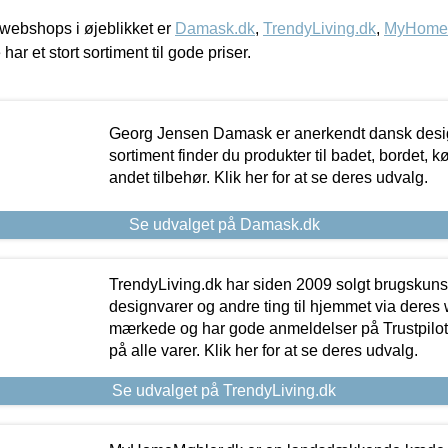
webshops i øjeblikket er
Damask.dk
,
TrendyLiving.dk
,
MyHomeM
 har et stort sortiment til gode priser.
Georg Jensen Damask er anerkendt dansk desig
sortiment finder du produkter til badet, bordet, 
andet tilbehør. Klik her for at se deres udvalg.
Se udvalget på Damask.dk
TrendyLiving.dk har siden 2009 solgt brugskunst, 
designvarer og andre ting til hjemmet via deres
mærkede og har gode anmeldelser på Trustpilot,
på alle varer. Klik her for at se deres udvalg.
Se udvalget på TrendyLiving.dk