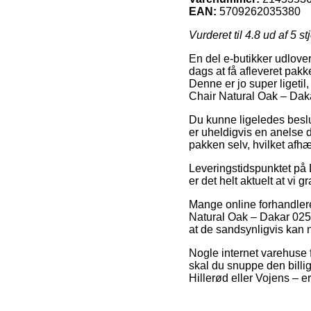
EAN:
5709262035380
Vurderet til
4.8
ud af 5 st
En del e-butikker udlover 
dags at få afleveret pakk
Denne er jo super ligetil
Chair Natural Oak – Dak
Du kunne ligeledes beslut
er uheldigvis en anelse 
pakken selv, hvilket afh
Leveringstidspunktet på 
er det helt aktuelt at vi
Mange online forhandler
Natural Oak – Dakar 0250
at de sandsynligvis kan n
Nogle internet varehuse f
skal du snuppe den billig
Hillerød eller Vojens – er