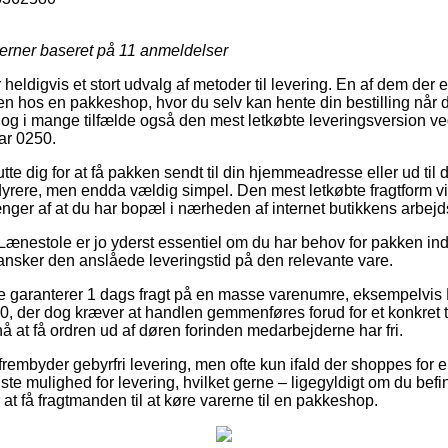
jerner baseret på
11
anmeldelser
heldigvis et stort udvalg af metoder til levering. En af dem der e
en hos en pakkeshop, hvor du selv kan hente din bestilling når d
, og i mange tilfælde også den mest letkøbte leveringsversion v
ar 0250.
te dig for at få pakken sendt til din hjemmeadresse eller ud til 
dyrere, men endda vældig simpel. Den mest letkøbte fragtform vil
ænger af at du har bopæl i nærheden af internet butikkens arbejd
Lænestole er jo yderst essentiel om du har behov for pakken ind
 gransker den anslåede leveringstid på den relevante vare.
e garanterer 1 dags fragt på en masse varenumre, eksempelvis 
, der dog kræver at handlen gemmenføres forud for et konkret t
å at få ordren ud af døren forinden medarbejderne har fri.
rembyder gebyrfri levering, men ofte kun ifald der shoppes for e
ste mulighed for levering, hvilket gerne – ligegyldigt om du befi
 at få fragtmanden til at køre varerne til en pakkeshop.