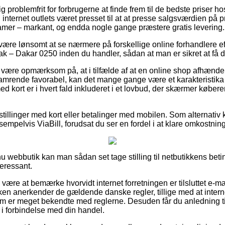
g problemfrit for forbrugerne at finde frem til de bedste priser ho
nternet outlets været presset til at at presse salgsværdien på pr
damer – markant, og endda nogle gange præstere gratis levering.
 være lønsomt at se nærmere på forskellige online forhandlere eft
 – Dakar 0250 inden du handler, sådan at man er sikret at få den
ære opmærksom på, at i tilfælde af at en online shop afhænder p
amrende favorabel, kan det mange gange være et karakteristika 
 kort er i hvert fald inkluderet i et lovbud, der skærmer køber
estillinger med kort eller betalinger med mobilen. Som alternativ 
sempelvis ViaBill, forudsat du ser en fordel i at klare omkostning
 webbutik kan man sådan set tage stilling til netbutikkens betin
teressant.
 være at bemærke hvorvidt internet forretningen er tilsluttet e-
kken anerkender de gældende danske regler, tillige med at inter
 er meget bekendte med reglerne. Desuden får du anledning til s
 i forbindelse med din handel.