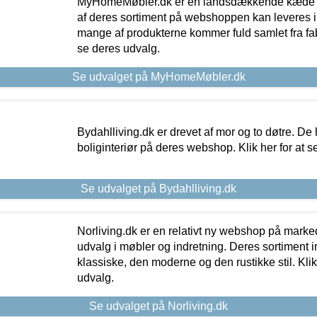
MyHomeMøbler.dk er en landsdækkende kæde m
af deres sortiment på webshoppen kan leveres i
mange af produkterne kommer fuld samlet fra fabr
se deres udvalg.
Se udvalget på MyHomeMøbler.dk
Bydahlliving.dk er drevet af mor og to døtre. De h
boliginteriør på deres webshop. Klik her for at s
Se udvalget på Bydahlliving.dk
Norliving.dk er en relativt ny webshop på markede
udvalg i møbler og indretning. Deres sortiment
klassiske, den moderne og den rustikke stil. Klik
udvalg.
Se udvalget på Norliving.dk