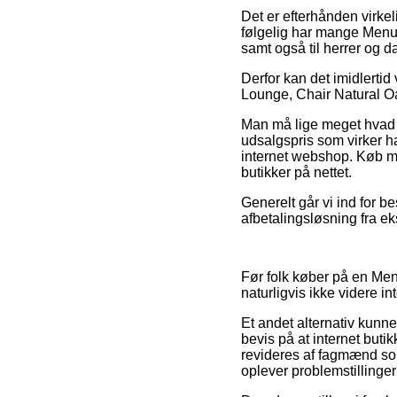
Det er efterhånden virkeli
følgelig har mange Menu i
samt også til herrer og 
Derfor kan det imidlertid
Lounge, Chair Natural Oak
Man må lige meget hvad v
udsalgspris som virker h
internet webshop. Køb med
butikker på nettet.
Generelt går vi ind for b
afbetalingsløsning fra ek
Før folk køber på en Menu
naturligvis ikke videre in
Et andet alternativ kunne
bevis på at internet buti
revideres af fagmænd som
oplever problemstillinger