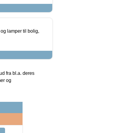
g lamper til bolig,
 fra bl.a. deres
mer og