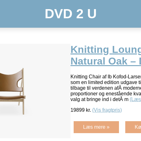
DVD 2 U
Knitting Loung
Natural Oak –
Knitting Chair af Ib Kofod-Larsen
som en limited edition udgave t
tilbage til verdenen afÂ moder
proportioner og enestående kvalit
valg at bringe ind i detÂ m
(Læs
19899
kr.
(Vis fragtpris)
Læs mere »
Kø