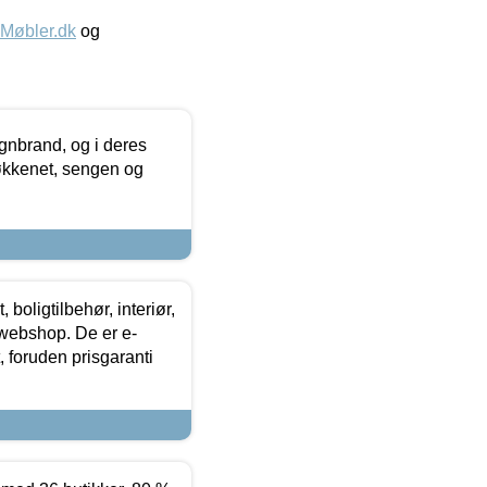
øbler.dk
og
nbrand, og i deres
køkkenet, sengen og
boligtilbehør, interiør,
 webshop. De er e-
 foruden prisgaranti