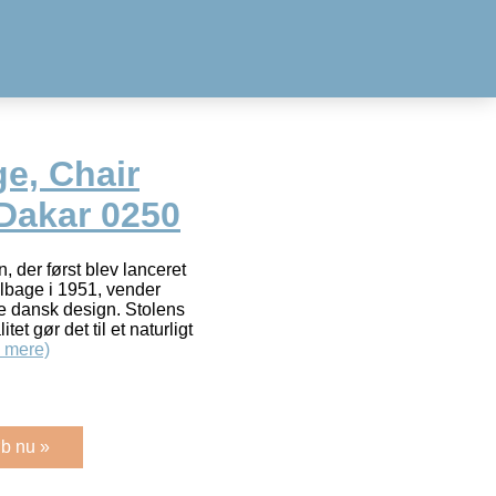
e, Chair
 Dakar 0250
, der først blev lanceret
ilbage i 1951, vender
ne dansk design. Stolens
et gør det til et naturligt
 mere)
b nu »