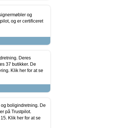
esignermøbler og
lot, og er certificeret
ndretning. Deres
s 37 butikker. De
ing. Klik her for at se
 og boligindretning. De
r på Trustpilot.
5. Klik her for at se