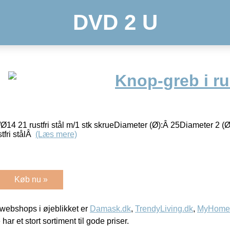
DVD 2 U
Knop-greb i rus
4 21 rustfri stål m/1 stk skrueDiameter (Ø):Â 25Diameter 2 (
tfri stålÂ
(Læs mere)
Køb nu »
webshops i øjeblikket er
Damask.dk
,
TrendyLiving.dk
,
MyHomeM
 har et stort sortiment til gode priser.