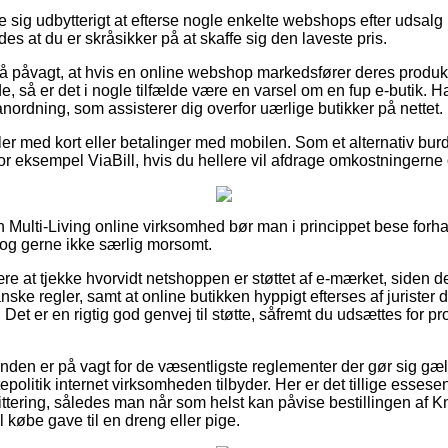
e sig udbytterigt at efterse nogle enkelte webshops efter udsalg p
des at du er skråsikker på at skaffe sig den laveste pris.
så påvagt, at hvis en online webshop markedsfører deres produkt
de, så er det i nogle tilfælde være en varsel om en fup e-butik. 
nordning, som assisterer dig overfor uærlige butikker på nettet.
ler med kort eller betalinger med mobilen. Som et alternativ bur
r eksempel ViaBill, hvis du hellere vil afdrage omkostningerne o
 Multi-Living online virksomhed bør man i princippet bese forh
 dog gerne ikke særlig morsomt.
ære at tjekke hvorvidt netshoppen er støttet af e-mærket, siden de
ske regler, samt at online butikken hyppigt efterses af jurister de
et er en rigtig god genvej til støtte, såfremt du udsættes for pr
kunden er på vagt for de væsentligste reglementer der gør sig g
epolitik internet virksomheden tilbyder. Her er det tillige essesent
ttering, således man når som helst kan påvise bestillingen af Kno
 købe gave til en dreng eller pige.