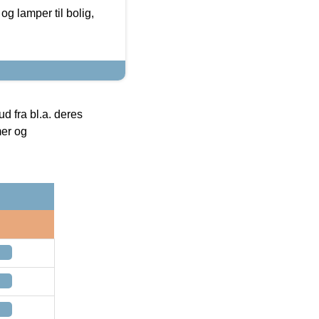
g lamper til bolig,
 fra bl.a. deres
mer og