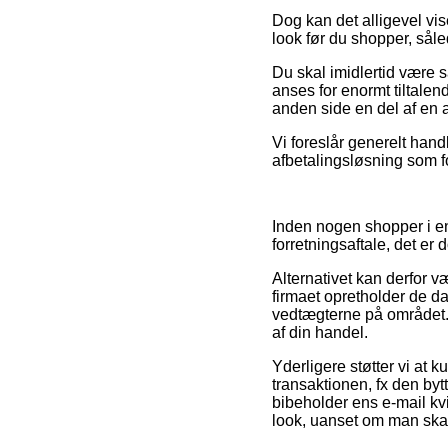
Dog kan det alligevel vis
look før du shopper, såle
Du skal imidlertid være 
anses for enormt tiltalen
anden side en del af en a
Vi foreslår generelt hand
afbetalingsløsning som fo
Inden nogen shopper i en
forretningsaftale, det er
Alternativet kan derfor v
firmaet opretholder de dan
vedtægterne på området. D
af din handel.
Yderligere støtter vi at 
transaktionen, fx den bytt
bibeholder ens e-mail kvi
look, uanset om man skal