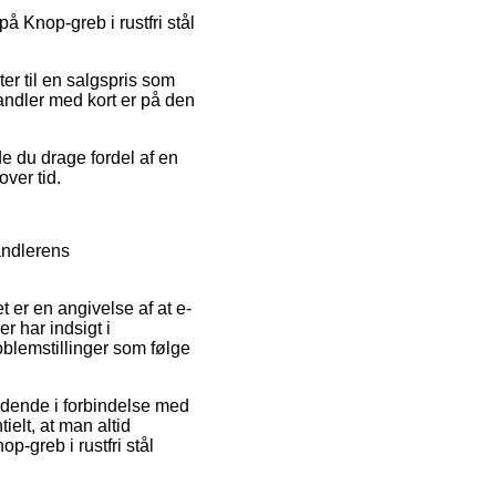
å Knop-greb i rustfri stål
er til en salgspris som
Handler med kort er på den
de du drage fordel af en
ver tid.
andlerens
t er en angivelse af at e-
r har indsigt i
oblemstillinger som følge
ældende i forbindelse med
ielt, at man altid
p-greb i rustfri stål