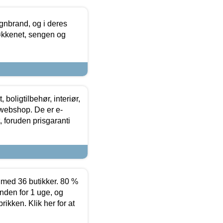
nbrand, og i deres
køkkenet, sengen og
boligtilbehør, interiør,
 webshop. De er e-
 foruden prisgaranti
ed 36 butikker. 80 %
nden for 1 uge, og
ikken. Klik her for at