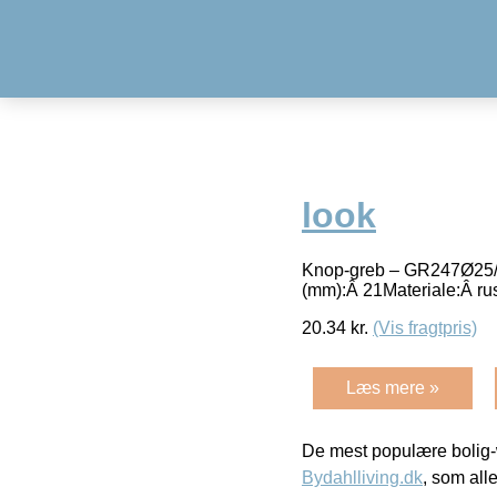
look
Knop-greb – GR247Ø25/Ø1
(mm):Â 21Materiale:Â rus
20.34
kr.
(Vis fragtpris)
Læs mere »
De mest populære bolig-
Bydahlliving.dk
, som alle