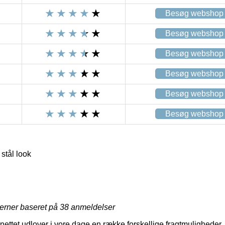
Besøg webshop
Besøg webshop
Besøg webshop
Besøg webshop
Besøg webshop
Besøg webshop
 stål look
jerner baseret på
38
anmeldelser
ettet udlover i vore dage en række forskellige fragtmuligheder