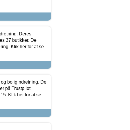
ndretning. Deres
s 37 butikker. De
ing. Klik her for at se
 og boligindretning. De
r på Trustpilot.
5. Klik her for at se