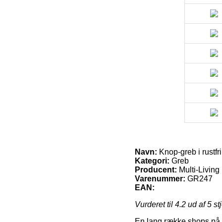
Navn:
Knop-greb i rustfri
Kategori:
Greb
Producent:
Multi-Living
Varenummer:
GR247
EAN:
Vurderet til
4.2
ud af 5 st
En lang række shops på n