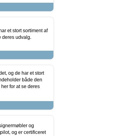
ar et stort sortiment af
e deres udvalg.
t, og de har et stort
 indeholder både den
 her for at se deres
esignermøbler og
lot, og er certificeret