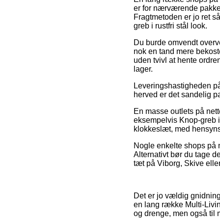
er for nærværende pakkes
Fragtmetoden er jo ret så
greb i rustfri stål look.
Du burde omvendt overveje
nok en tand mere bekoste
uden tvivl at hente ordre
lager.
Leveringshastigheden på 
herved er det sandelig p
En masse outlets på nett
eksempelvis Knop-greb i r
klokkeslæt, med hensynsta
Nogle enkelte shops på net
Alternativt bør du tage d
tæt på Viborg, Skive elle
Det er jo vældig gnidnings
en lang række Multi-Livin
og drenge, men også til 