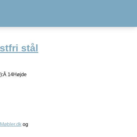
tfri stål
Ø):Â 14Højde
øbler.dk
og