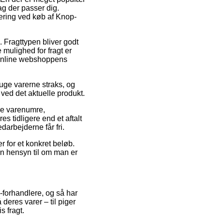
g der passer dig.
evering ved køb af Knop-
. Fragttypen bliver godt
mulighed for fragt er
il online webshoppens
uge varerne straks, og
ved det aktuelle produkt.
de varenumre,
s tidligere end et aftalt
arbejderne får fri.
er for et konkret beløb.
den hensyn til om man er
e-forhandlere, og så har
deres varer – til piger
s fragt.