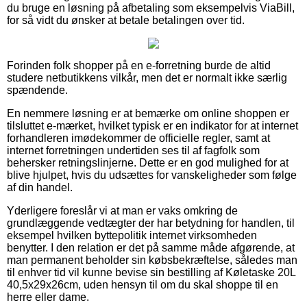
du bruge en løsning på afbetaling som eksempelvis ViaBill,
for så vidt du ønsker at betale betalingen over tid.
Forinden folk shopper på en e-forretning burde de altid
studere netbutikkens vilkår, men det er normalt ikke særlig
spændende.
En nemmere løsning er at bemærke om online shoppen er
tilsluttet e-mærket, hvilket typisk er en indikator for at internet
forhandleren imødekommer de officielle regler, samt at
internet forretningen undertiden ses til af fagfolk som
behersker retningslinjerne. Dette er en god mulighed for at
blive hjulpet, hvis du udsættes for vanskeligheder som følge
af din handel.
Yderligere foreslår vi at man er vaks omkring de
grundlæggende vedtægter der har betydning for handlen, til
eksempel hvilken byttepolitik internet virksomheden
benytter. I den relation er det på samme måde afgørende, at
man permanent beholder sin købsbekræftelse, således man
til enhver tid vil kunne bevise sin bestilling af Køletaske 20L
40,5x29x26cm, uden hensyn til om du skal shoppe til en
herre eller dame.