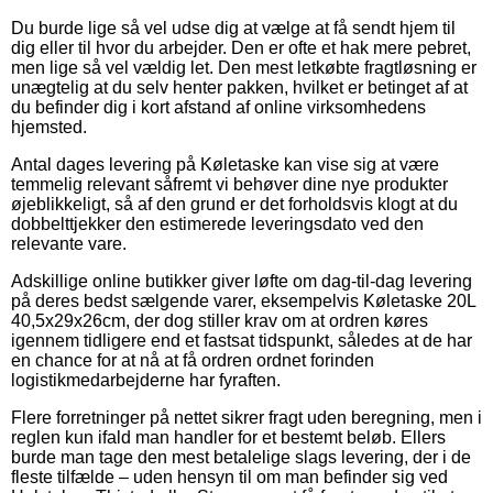
Du burde lige så vel udse dig at vælge at få sendt hjem til
dig eller til hvor du arbejder. Den er ofte et hak mere pebret,
men lige så vel vældig let. Den mest letkøbte fragtløsning er
unægtelig at du selv henter pakken, hvilket er betinget af at
du befinder dig i kort afstand af online virksomhedens
hjemsted.
Antal dages levering på Køletaske kan vise sig at være
temmelig relevant såfremt vi behøver dine nye produkter
øjeblikkeligt, så af den grund er det forholdsvis klogt at du
dobbelttjekker den estimerede leveringsdato ved den
relevante vare.
Adskillige online butikker giver løfte om dag-til-dag levering
på deres bedst sælgende varer, eksempelvis Køletaske 20L
40,5x29x26cm, der dog stiller krav om at ordren køres
igennem tidligere end et fastsat tidspunkt, således at de har
en chance for at nå at få ordren ordnet forinden
logistikmedarbejderne har fyraften.
Flere forretninger på nettet sikrer fragt uden beregning, men i
reglen kun ifald man handler for et bestemt beløb. Ellers
burde man tage den mest betalelige slags levering, der i de
fleste tilfælde – uden hensyn til om man befinder sig ved