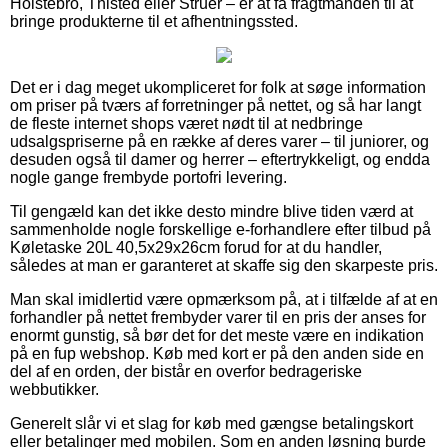
Holstebro, Thisted eller Struer – er at få fragtmanden til at
bringe produkterne til et afhentningssted.
Det er i dag meget ukompliceret for folk at søge information
om priser på tværs af forretninger på nettet, og så har langt
de fleste internet shops været nødt til at nedbringe
udsalgspriserne på en række af deres varer – til juniorer, og
desuden også til damer og herrer – eftertrykkeligt, og endda
nogle gange frembyde portofri levering.
Til gengæld kan det ikke desto mindre blive tiden værd at
sammenholde nogle forskellige e-forhandlere efter tilbud på
Køletaske 20L 40,5x29x26cm forud for at du handler,
således at man er garanteret at skaffe sig den skarpeste pris.
Man skal imidlertid være opmærksom på, at i tilfælde af at en
forhandler på nettet frembyder varer til en pris der anses for
enormt gunstig, så bør det for det meste være en indikation
på en fup webshop. Køb med kort er på den anden side en
del af en orden, der bistår en overfor bedrageriske
webbutikker.
Generelt slår vi et slag for køb med gængse betalingskort
eller betalinger med mobilen. Som en anden løsning burde