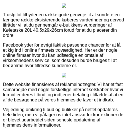
Trustpilot tilbyder en række gode genveje til at sondere en
længere række eksisterende køberes vurderinger og derved
tilråder vi, at du gennemgår e-butikkens vurderinger af
Køletaske 20L 40,5x29x26cm forud for at du placerer din
ordre.
Facebook yder for øvrigt faktisk passende chancer for at få
et kig ind i online firmaets troværdighed. Her er der nogle
online firmaer hvor du kan udfærdige en omtale af
virksomhedens service, som desuden burde bruges til at
bedømme hvor tilfredse kunderne er.
Dette website finansieres af reklameindtægter. Vi har et fast
samarbejde med nogle forskellige internet selskaber hvor vi
formidler deres tilbud, og indtjener betaling i tilfælde af at en
af de besøgende på vores hjemmeside laver et indkøb.
Vejledning omkring tilbud og butikker på nettet opdateres
hele tiden, men vi påtager os intet ansvar for korrektioner der
er blevet udarbejdet siden seneste opdatering af
hjemmesidens informationer.