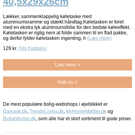
40,5x29x26cm
Lækker, sammenklappelig køletaske med
aluminiumsramme og stærkt håndtag.Køletasken er foret
med en ekstra tyk aluminiumsfolie for den bedste køleeffekt.
Køletasken er rigtig nem at folde sammen til en flad pakke,
og derfor fylder køletasken ingenting, h
(Læs mere)
129
kr.
(Vis fragtpris)
Læs mere »
Køb nu »
De mest populære bolig-webshops i øjeblikket er
Damask.dk
,
TrendyLiving.dk
,
MyHomeMøbler.dk
og
Bydahlliving.dk
, som alle har et stort sortiment til gode priser.