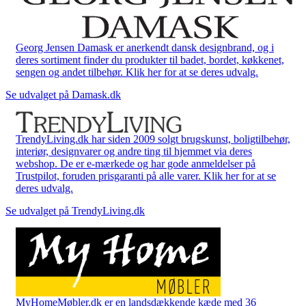
Georg Jensen Damask er anerkendt dansk designbrand, og i
deres sortiment finder du produkter til badet, bordet, køkkenet,
sengen og andet tilbehør. Klik her for at se deres udvalg.
Se udvalget på Damask.dk
TrendyLiving.dk har siden 2009 solgt brugskunst, boligtilbehør,
interiør, designvarer og andre ting til hjemmet via deres
webshop. De er e-mærkede og har gode anmeldelser på
Trustpilot, foruden prisgaranti på alle varer. Klik her for at se
deres udvalg.
Se udvalget på TrendyLiving.dk
MyHomeMøbler.dk er en landsdækkende kæde med 36