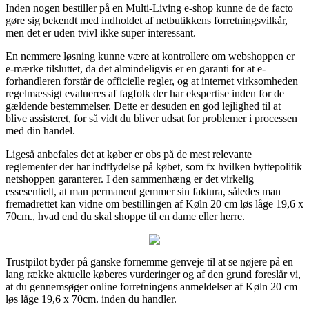
Inden nogen bestiller på en Multi-Living e-shop kunne de de facto
gøre sig bekendt med indholdet af netbutikkens forretningsvilkår,
men det er uden tvivl ikke super interessant.
En nemmere løsning kunne være at kontrollere om webshoppen er
e-mærke tilsluttet, da det almindeligvis er en garanti for at e-
forhandleren forstår de officielle regler, og at internet virksomheden
regelmæssigt evalueres af fagfolk der har ekspertise inden for de
gældende bestemmelser. Dette er desuden en god lejlighed til at
blive assisteret, for så vidt du bliver udsat for problemer i processen
med din handel.
Ligeså anbefales det at køber er obs på de mest relevante
reglementer der har indflydelse på købet, som fx hvilken byttepolitik
netshoppen garanterer. I den sammenhæng er det virkelig
essesentielt, at man permanent gemmer sin faktura, således man
fremadrettet kan vidne om bestillingen af Køln 20 cm løs låge 19,6 x
70cm., hvad end du skal shoppe til en dame eller herre.
Trustpilot byder på ganske fornemme genveje til at se nøjere på en
lang række aktuelle køberes vurderinger og af den grund foreslår vi,
at du gennemsøger online forretningens anmeldelser af Køln 20 cm
løs låge 19,6 x 70cm. inden du handler.