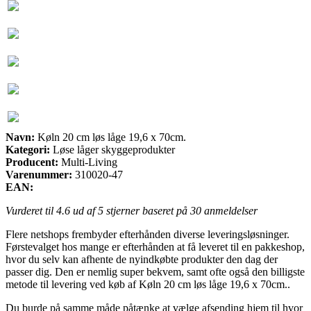
Navn:
Køln 20 cm løs låge 19,6 x 70cm.
Kategori:
Løse låger skyggeprodukter
Producent:
Multi-Living
Varenummer:
310020-47
EAN:
Vurderet til
4.6
ud af 5 stjerner baseret på
30
anmeldelser
Flere netshops frembyder efterhånden diverse leveringsløsninger.
Førstevalget hos mange er efterhånden at få leveret til en pakkeshop,
hvor du selv kan afhente de nyindkøbte produkter den dag der
passer dig. Den er nemlig super bekvem, samt ofte også den billigste
metode til levering ved køb af Køln 20 cm løs låge 19,6 x 70cm..
Du burde på samme måde påtænke at vælge afsending hjem til hvor