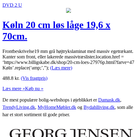
DVD 2 U
Køln 20 cm løs låge 19,6 x
70cm.
Frontbeskrivelse19 mm grå højtrykslaminat med massiv egetrækant.
Kanter som front, eller lakerede massivtræslister.location.href =
‘https://www.billigskabe.dk/shop/20-cm-loes-27976p.html?farve=47
Køln’.replace(‘amp;’,”);
(Læs mere)
488.8
kr.
(Vis fragtpris)
Læs mere »
Køb nu »
De mest populære bolig-webshops i øjeblikket er
Damask.dk
,
TrendyLiving.dk
,
MyHomeMøbler.dk
og
Bydahlliving.dk
, som alle
har et stort sortiment til gode priser.