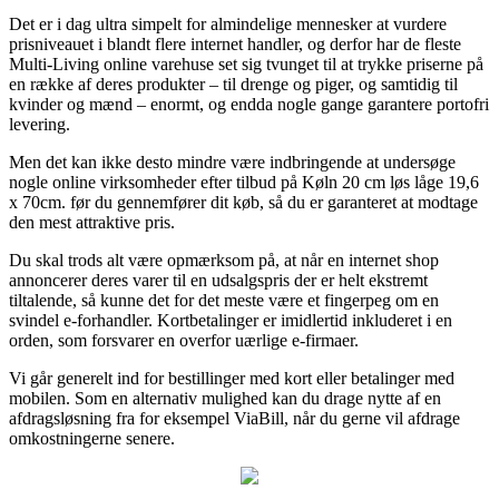
Det er i dag ultra simpelt for almindelige mennesker at vurdere
prisniveauet i blandt flere internet handler, og derfor har de fleste
Multi-Living online varehuse set sig tvunget til at trykke priserne på
en række af deres produkter – til drenge og piger, og samtidig til
kvinder og mænd – enormt, og endda nogle gange garantere portofri
levering.
Men det kan ikke desto mindre være indbringende at undersøge
nogle online virksomheder efter tilbud på Køln 20 cm løs låge 19,6
x 70cm. før du gennemfører dit køb, så du er garanteret at modtage
den mest attraktive pris.
Du skal trods alt være opmærksom på, at når en internet shop
annoncerer deres varer til en udsalgspris der er helt ekstremt
tiltalende, så kunne det for det meste være et fingerpeg om en
svindel e-forhandler. Kortbetalinger er imidlertid inkluderet i en
orden, som forsvarer en overfor uærlige e-firmaer.
Vi går generelt ind for bestillinger med kort eller betalinger med
mobilen. Som en alternativ mulighed kan du drage nytte af en
afdragsløsning fra for eksempel ViaBill, når du gerne vil afdrage
omkostningerne senere.