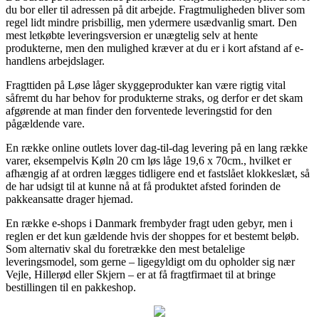
du bor eller til adressen på dit arbejde. Fragtmuligheden bliver som
regel lidt mindre prisbillig, men ydermere usædvanlig smart. Den
mest letkøbte leveringsversion er unægtelig selv at hente
produkterne, men den mulighed kræver at du er i kort afstand af e-
handlens arbejdslager.
Fragttiden på Løse låger skyggeprodukter kan være rigtig vital
såfremt du har behov for produkterne straks, og derfor er det skam
afgørende at man finder den forventede leveringstid for den
pågældende vare.
En række online outlets lover dag-til-dag levering på en lang række
varer, eksempelvis Køln 20 cm løs låge 19,6 x 70cm., hvilket er
afhængig af at ordren lægges tidligere end et fastslået klokkeslæt, så
de har udsigt til at kunne nå at få produktet afsted forinden de
pakkeansatte drager hjemad.
En række e-shops i Danmark frembyder fragt uden gebyr, men i
reglen er det kun gældende hvis der shoppes for et bestemt beløb.
Som alternativ skal du foretrække den mest betalelige
leveringsmodel, som gerne – ligegyldigt om du opholder sig nær
Vejle, Hillerød eller Skjern – er at få fragtfirmaet til at bringe
bestillingen til en pakkeshop.