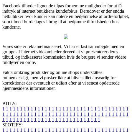
Facebook tilbyder lignende tilpas fornemme muligheder for at få
indtryk af internet butikkens kundefokus. Derudover er der endda
netbutikker hvor kunder kan notere en bedømmelse af ordreforløbet,
som tilmed burde tages i brug til at bedømme tilfredsheden hos
kunderne.
Vores side er reklamefinansieret. Vi har et fast samarbejde med en
gruppe af internet virksomheder derved at vi præsenterer deres
tilbud, og indkasserer kommission hvis de brugere vi sender videre
fuldfører en ordre.
Fakta omkring produkter og online shops understøttes
rutinemæssigt, men vi ønsker ikke at blive stillet ansvarlig for
korrektioner der eventuelt er udført efter at vi senest opdaterede
hjemmesidens informationer.
BITLY:
1
1
1
1
1
1
1
1
1
1
1
1
1
1
1
1
1
1
1
1
1
1
1
1
1
1
1
1
1
1
1
1
1
1
1
1
1
1
1
1
1
1
1
1
1
1
1
1
1
1
1
1
1
1
1
1
1
1
1
1
1
1
1
1
1
1
1
1
1
1
1
1
1
1
1
1
1
1
1
1
1
1
1
1
1
1
1
1
1
1
1
1
1
1
1
1
1
1
1
1
SPOTIFY:
1
1
1
1
1
1
1
1
1
1
1
1
1
1
1
1
1
1
1
1
1
1
1
1
1
1
1
1
1
1
1
1
1
1
1
1