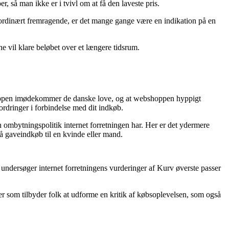
, så man ikke er i tvivl om at få den laveste pris.
raordinært fremragende, er det mange gange være en indikation på en
e vil klare beløbet over et længere tidsrum.
t shoppen imødekommer de danske love, og at webshoppen hyppigt
fordringer i forbindelse med dit indkøb.
ombytningspolitik internet forretningen har. Her er det ydermere
å gaveindkøb til en kvinde eller mand.
du undersøger internet forretningens vurderinger af Kurv øverste passer
r som tilbyder folk at udforme en kritik af købsoplevelsen, som også