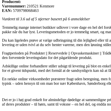
Producent:
Varenummer:
210521 Kenmore
EAN:
5709798068463
Vurderet til
3.6
ud af 5 stjerner baseret på
6
anmeldelser
Temmelig mange internet butikker udlover i vore dage en hel del forske
pakke når du har lyst. Leveringsmetoden er jo temmelig smart, og ma
Du kan ligeledes prøve at vælge udbringning til din lejlighed eller t
levering er uden tvivl at du selv henter varerne, men den løsning still
Fragtperioden på Produkter || Reservedele || Opvaskemaskiner || Trådk
den forventede leveringsdato for det pågældende produkt.
Adskillige online forhandlere stiller udsigt til levering på blot en e
for et givent tidspunkt, med det formål at de sandsynligvis kan nå at få 
En række online virksomheder præsterer fragt uden beregning, men for
typisk – uden hensyn til om man bor nær København, Sønderborg eller 
Det er jo i høj grad enkelt for almindelige dødelige at sammenligne pri
af deres produkter – til børn, samt til voksne – en hel del, og endda 