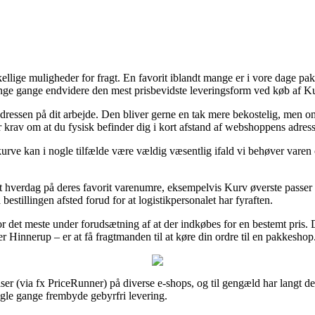
llige muligheder for fragt. En favorit iblandt mange er i vore dage pak
nge gange endvidere den mest prisbevidste leveringsform ved køb af Ku
il adressen på dit arbejde. Den bliver gerne en tak mere bekostelig, me
er krav om at du fysisk befinder dig i kort afstand af webshoppens adress
urve kan i nogle tilfælde være vældig væsentlig ifald vi behøver varen
nkelt hverdag på deres favorit varenumre, eksempelvis Kurv øverste passe
bestillingen afsted forud for at logistikpersonalet har fyraften.
 det meste under forudsætning af at der indkøbes for en bestemt pris. 
Hinnerup – er at få fragtmanden til at køre din ordre til en pakkeshop
ser (via fx PriceRunner) på diverse e-shops, og til gengæld har langt de 
nogle gange frembyde gebyrfri levering.