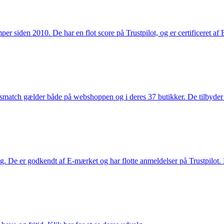
 siden 2010. De har en flot score på Trustpilot, og er certificeret af 
smatch gælder både på webshoppen og i deres 37 butikker. De tilbyder d
. De er godkendt af E-mærket og har flotte anmeldelser på Trustpilot. L