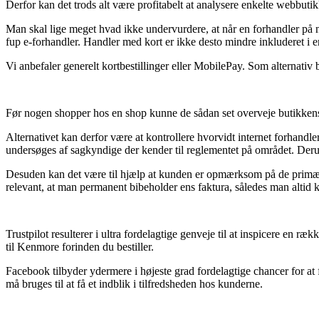
Derfor kan det trods alt være profitabelt at analysere enkelte webbutik
Man skal lige meget hvad ikke undervurdere, at når en forhandler på 
fup e-forhandler. Handler med kort er ikke desto mindre inkluderet i en
Vi anbefaler generelt kortbestillinger eller MobilePay. Som alternativ
Før nogen shopper hos en shop kunne de sådan set overveje butikkens v
Alternativet kan derfor være at kontrollere hvorvidt internet forhand
undersøges af sagkyndige der kender til reglementet på området. Derudov
Desuden kan det være til hjælp at kunden er opmærksom på de primære 
relevant, at man permanent bibeholder ens faktura, således man altid 
Trustpilot resulterer i ultra fordelagtige genveje til at inspicere en r
til Kenmore forinden du bestiller.
Facebook tilbyder ydermere i højeste grad fordelagtige chancer for a
må bruges til at få et indblik i tilfredsheden hos kunderne.