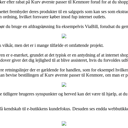
ker efter rabat på Kurv øverste passer til Kenmore forud for at du shopper
nettet frembyder deres produkter til en salgspris som kan ses som ekst
 ordning, hvilket forsvarer køber imod fup internet outlets.
 bør du bruge en afdragsløsning fra eksempelvis ViaBill, forudsat du gern
ilkår, men det er i mange tilfælde et omfattende projekt.
leren er e-mærket, grundet at det typisk er en antydning af at interne
er giver det dig lejlighed til at blive assisteret, hvis du forvoldes ud
retningslinjer der er gældende for handlen, som for eksempel hvilken 
kan bevise bestillingen af Kurv øverste passer til Kenmore, om man er p
ække tidligere brugeres synspunkter og herved kan det være til hjælp, at 
t få kendskab til e-butikkens kundefokus. Desuden ses endda webbutikke