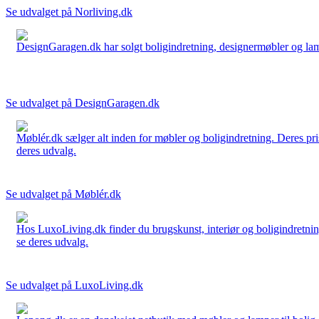
Se udvalget på Norliving.dk
DesignGaragen.dk har solgt boligindretning, designermøbler og lamper
Se udvalget på DesignGaragen.dk
Møblér.dk sælger alt inden for møbler og boligindretning. Deres pri
deres udvalg.
Se udvalget på Møblér.dk
Hos LuxoLiving.dk finder du brugskunst, interiør og boligindretning
se deres udvalg.
Se udvalget på LuxoLiving.dk