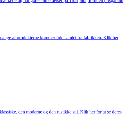
e-mærkede og har gode anmeldelser på Trustpilot, foruden prisgaranti
nge af produkterne kommer fuld samlet fra fabrikken. Klik her
lassiske, den moderne og den rustikke stil. Klik her for at se deres