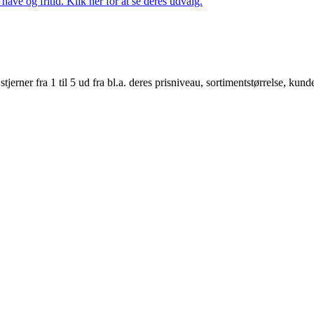
ave og fritid. Klik her for at se deres udvalg.
er fra 1 til 5 ud fra bl.a. deres prisniveau, sortimentstørrelse, kunde