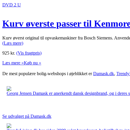
DVD 2 U
Kurv øverste passer til Kenmor
Kurv øverst original til opvaskemaskiner fra Bosch Siemens. Anvendes
(Læs mere)
925
kr.
(Vis fragtpris)
Læs mere »
Køb nu »
De mest populære bolig-webshops i øjeblikket er
Damask.dk
,
Trendy
Georg Jensen Damask er anerkendt dansk designbrand, og i deres sort
Se udvalget på Damask.dk