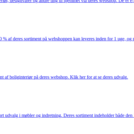
eriør, designvarer og andre ting til hjemmet via deres webshop. De er 
af deres sortiment på webshoppen kan leveres inden for 1 uge, og ma
nt af boliginteriør på deres webshop. Klik her for at se deres udvalg.
rt udvalg i møbler og indretning. Deres sortiment indeholder både den k