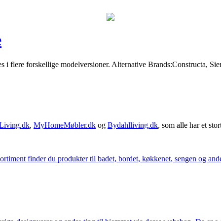
e
 i flere forskellige modelversioner. Alternative Brands:Constructa, S
Living.dk
,
MyHomeMøbler.dk
og
Bydahlliving.dk
, som alle har et stor
iment finder du produkter til badet, bordet, køkkenet, sengen og andet 