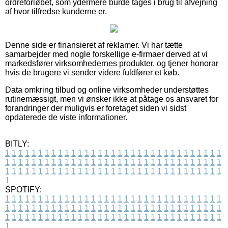
ordreforløbet, som ydermere burde tages i brug til afvejning
af hvor tilfredse kunderne er.
Denne side er finansieret af reklamer. Vi har tætte
samarbejder med nogle forskellige e-firmaer derved at vi
markedsfører virksomhedernes produkter, og tjener honorar
hvis de brugere vi sender videre fuldfører et køb.
Data omkring tilbud og online virksomheder understøttes
rutinemæssigt, men vi ønsker ikke at påtage os ansvaret for
forandringer der muligvis er foretaget siden vi sidst
opdaterede de viste informationer.
BITLY:
1
1
1
1
1
1
1
1
1
1
1
1
1
1
1
1
1
1
1
1
1
1
1
1
1
1
1
1
1
1
1
1
1
1
1
1
1
1
1
1
1
1
1
1
1
1
1
1
1
1
1
1
1
1
1
1
1
1
1
1
1
1
1
1
1
1
1
1
1
1
1
1
1
1
1
1
1
1
1
1
1
1
1
1
1
1
1
1
1
1
1
1
1
1
1
1
1
1
1
1
SPOTIFY:
1
1
1
1
1
1
1
1
1
1
1
1
1
1
1
1
1
1
1
1
1
1
1
1
1
1
1
1
1
1
1
1
1
1
1
1
1
1
1
1
1
1
1
1
1
1
1
1
1
1
1
1
1
1
1
1
1
1
1
1
1
1
1
1
1
1
1
1
1
1
1
1
1
1
1
1
1
1
1
1
1
1
1
1
1
1
1
1
1
1
1
1
1
1
1
1
1
1
1
1