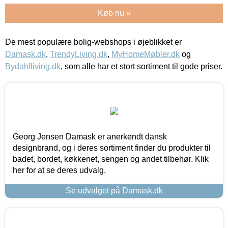
Køb nu »
De mest populære bolig-webshops i øjeblikket er
Damask.dk
,
TrendyLiving.dk
,
MyHomeMøbler.dk
og
Bydahlliving.dk
, som alle har et stort sortiment til gode priser.
Georg Jensen Damask er anerkendt dansk
designbrand, og i deres sortiment finder du produkter til
badet, bordet, køkkenet, sengen og andet tilbehør. Klik
her for at se deres udvalg.
Se udvalget på Damask.dk