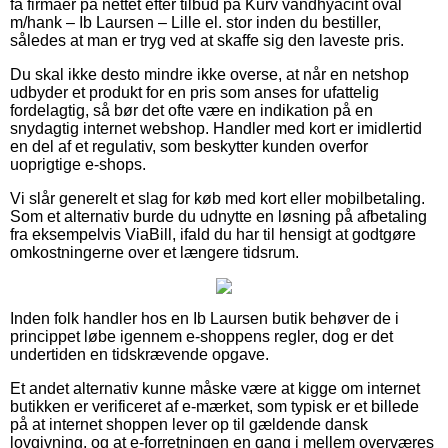
få firmaer på nettet efter tilbud på Kurv vandhyacint oval
m/hank – Ib Laursen – Lille el. stor inden du bestiller,
således at man er tryg ved at skaffe sig den laveste pris.
Du skal ikke desto mindre ikke overse, at når en netshop
udbyder et produkt for en pris som anses for ufattelig
fordelagtig, så bør det ofte være en indikation på en
snydagtig internet webshop. Handler med kort er imidlertid
en del af et regulativ, som beskytter kunden overfor
uoprigtige e-shops.
Vi slår generelt et slag for køb med kort eller mobilbetaling.
Som et alternativ burde du udnytte en løsning på afbetaling
fra eksempelvis ViaBill, ifald du har til hensigt at godtgøre
omkostningerne over et længere tidsrum.
Inden folk handler hos en Ib Laursen butik behøver de i
princippet løbe igennem e-shoppens regler, dog er det
undertiden en tidskrævende opgave.
Et andet alternativ kunne måske være at kigge om internet
butikken er verificeret af e-mærket, som typisk er et billede
på at internet shoppen lever op til gældende dansk
lovgivning, og at e-forretningen en gang i mellem overværes