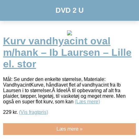
DVD 2 U
Kurv vandhyacint oval
m/hank – Ib Laursen – Lille
el. stor
Mål: Se under den enkelte størrelse, Materiale:
VandhyacintKurve, håndlavet flet af vandhyacint fra Ib
Laursen i to størrelser.Â IdeelÂ til opbevaring af alt fra
plaider, tæpper, legetøj, til vasketøj og meget mere. Men
også en super flot kurv, som kan
(Læs mere)
229
kr.
(Vis fragtpris)
Læs mere »