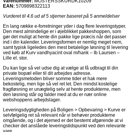
Varenummer:
MOSTERSSKURDK10209
EAN:
5709898322113
Vurderet til
4.6
ud af 5 stjerner baseret på
5
anmeldelser
En lang række e-forretninger yder i dag flere leveringstyper.
Den mest almindelige er i øjeblikket pakkeshoppen, som
gør det muligt at hente din pakke lige præcis når det passer
ind i din kalender. Leveringsformen er nemlig meget nem,
samt typisk ligeledes den mest betalelige løsning til levering
ved køb af Kurv vandhyacint oval m/hank – Ib Laursen –
Lille el. stor.
Du kan lige så vel udse dig at vælge at få udbragt til din
private bopæl eller til dit arbejdes adresse.
Leveringsmetoden bliver somme tider et hak mere
bekostelig, men lige så vel ret let. Den mindst kostelige
fragtløsning er unægtelig selv at hente produkterne, men
den løsning står og falder med at du er nær online
webshoppens arbejdslager.
Leveringsdygtigheden på Boligen > Opbevaring > Kurve er
selvfølgelig ret så relevant når vi behøver produkterne
omgående, og i det øjemed er det bestemt afgørende at vi
checker det anslåede leveringstidspunkt ved den relevante
vare.