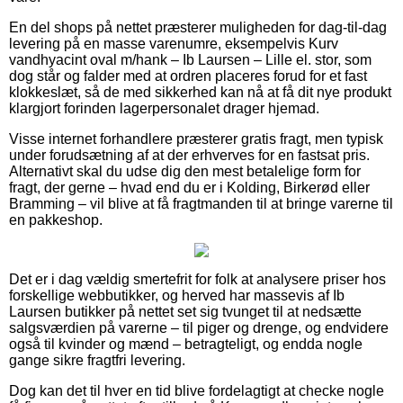
En del shops på nettet præsterer muligheden for dag-til-dag
levering på en masse varenumre, eksempelvis Kurv
vandhyacint oval m/hank – Ib Laursen – Lille el. stor, som
dog står og falder med at ordren placeres forud for et fast
klokkeslæt, så de med sikkerhed kan nå at få dit nye produkt
klargjort forinden lagerpersonalet drager hjemad.
Visse internet forhandlere præsterer gratis fragt, men typisk
under forudsætning af at der erhverves for en fastsat pris.
Alternativt skal du udse dig den mest betalelige form for
fragt, der gerne – hvad end du er i Kolding, Birkerød eller
Bramming – vil blive at få fragtmanden til at bringe varerne til
en pakkeshop.
Det er i dag vældig smertefrit for folk at analysere priser hos
forskellige webbutikker, og herved har massevis af Ib
Laursen butikker på nettet set sig tvunget til at nedsætte
salgsværdien på varerne – til piger og drenge, og endvidere
også til kvinder og mænd – betragteligt, og endda nogle
gange sikre fragtfri levering.
Dog kan det til hver en tid blive fordelagtigt at checke nogle