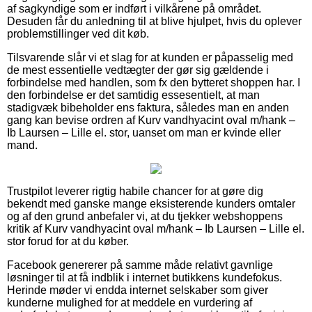
af sagkyndige som er indført i vilkårene på området.
Desuden får du anledning til at blive hjulpet, hvis du oplever
problemstillinger ved dit køb.
Tilsvarende slår vi et slag for at kunden er påpasselig med
de mest essentielle vedtægter der gør sig gældende i
forbindelse med handlen, som fx den bytteret shoppen har. I
den forbindelse er det samtidig essesentielt, at man
stadigvæk bibeholder ens faktura, således man en anden
gang kan bevise ordren af Kurv vandhyacint oval m/hank –
Ib Laursen – Lille el. stor, uanset om man er kvinde eller
mand.
Trustpilot leverer rigtig habile chancer for at gøre dig
bekendt med ganske mange eksisterende kunders omtaler
og af den grund anbefaler vi, at du tjekker webshoppens
kritik af Kurv vandhyacint oval m/hank – Ib Laursen – Lille el.
stor forud for at du køber.
Facebook genererer på samme måde relativt gavnlige
løsninger til at få indblik i internet butikkens kundefokus.
Herinde møder vi endda internet selskaber som giver
kunderne mulighed for at meddele en vurdering af