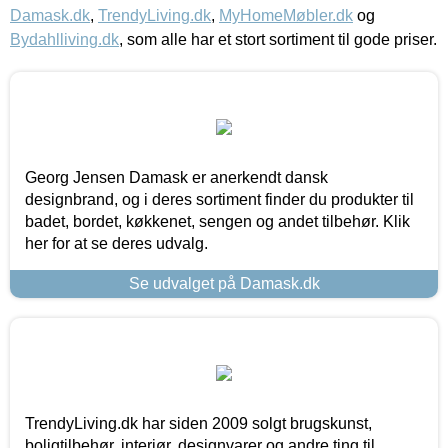
Damask.dk
,
TrendyLiving.dk
,
MyHomeMøbler.dk
og
Bydahlliving.dk
, som alle har et stort sortiment til gode priser.
Georg Jensen Damask er anerkendt dansk
designbrand, og i deres sortiment finder du produkter til
badet, bordet, køkkenet, sengen og andet tilbehør. Klik
her for at se deres udvalg.
Se udvalget på Damask.dk
TrendyLiving.dk har siden 2009 solgt brugskunst,
boligtilbehør, interiør, designvarer og andre ting til