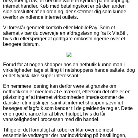
besynderligt lav, er det ofte være et symbol på en uoprigtig
internet handler. Køb med betalingskort er på den anden
side omsluttet af en ordning, der skærmer dig som kunde
overfor svindlende internet outlets.
Vi foreslår generelt kortkøb eller MobilePay. Som et
alternativ bør du overveje en afdragsløsning fra fx ViaBill,
hvis du efterspørger at godtgøre omkostningerne over et
længere tidsrum.
Forud for at nogen shopper hos en netbutik kunne man i
virkeligheden tage stilling til netshoppens handelsaftale, dog
er det typisk ikke super interessant.
En nemmere løsning kan derfor være at granske om
netbutikken er medlem af e-mærket, eftersom det ofte er en
påvisning af at internet virksomheden imødekommer de
danske retningslinjer, samt at internet shoppen jævnligt
besøges af fagfolk som kender til de gældende regler. Dette
er en god chance for at blive hjulpet, hvis du får
vanskeligheder i processen med din handel.
Tillige er det fornuftigt at køber er klar over de mest
essentielle vedtægter der har indvirkning på bestillingen,