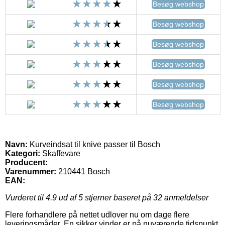
Besøg webshop
Besøg webshop
Besøg webshop
Besøg webshop
Besøg webshop
Besøg webshop
Navn:
Kurveindsat til knive passer til Bosch
Kategori:
Skaffevare
Producent:
Varenummer:
210441 Bosch
EAN:
Vurderet til
4.9
ud af 5 stjerner baseret på
32
anmeldelser
Flere forhandlere på nettet udlover nu om dage flere
leveringsmåder. En sikker vinder er på nuværende tidspunkt