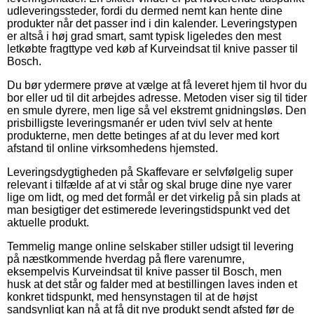
udleveringssteder, fordi du dermed nemt kan hente dine
produkter når det passer ind i din kalender. Leveringstypen
er altså i høj grad smart, samt typisk ligeledes den mest
letkøbte fragttype ved køb af Kurveindsat til knive passer til
Bosch.
Du bør ydermere prøve at vælge at få leveret hjem til hvor du
bor eller ud til dit arbejdes adresse. Metoden viser sig til tider
en smule dyrere, men lige så vel ekstremt gnidningsløs. Den
prisbilligste leveringsmanér er uden tvivl selv at hente
produkterne, men dette betinges af at du lever med kort
afstand til online virksomhedens hjemsted.
Leveringsdygtigheden på Skaffevare er selvfølgelig super
relevant i tilfælde af at vi står og skal bruge dine nye varer
lige om lidt, og med det formål er det virkelig på sin plads at
man besigtiger det estimerede leveringstidspunkt ved det
aktuelle produkt.
Temmelig mange online selskaber stiller udsigt til levering
på næstkommende hverdag på flere varenumre,
eksempelvis Kurveindsat til knive passer til Bosch, men
husk at det står og falder med at bestillingen laves inden et
konkret tidspunkt, med hensynstagen til at de højst
sandsynligt kan nå at få dit nye produkt sendt afsted før de