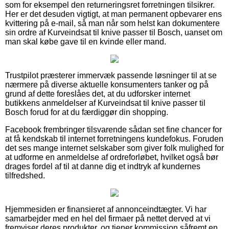
som for eksempel den returneringsret forretningen tilsikrer.
Her er det desuden vigtigt, at man permanent opbevarer ens
kvittering på e-mail, så man når som helst kan dokumentere
sin ordre af Kurveindsat til knive passer til Bosch, uanset om
man skal købe gave til en kvinde eller mand.
Trustpilot præsterer immervæk passende løsninger til at se
nærmere på diverse aktuelle konsumenters tanker og på
grund af dette foreslåes det, at du udforsker internet
butikkens anmeldelser af Kurveindsat til knive passer til
Bosch forud for at du færdiggør din shopping.
Facebook frembringer tilsvarende sådan set fine chancer for
at få kendskab til internet forretningens kundefokus. Foruden
det ses mange internet selskaber som giver folk mulighed for
at udforme en anmeldelse af ordreforløbet, hvilket også bør
drages fordel af til at danne dig et indtryk af kundernes
tilfredshed.
Hjemmesiden er finansieret af annonceindtægter. Vi har
samarbejder med en hel del firmaer på nettet derved at vi
fremviser deres produkter, og tjener kommission såfremt en