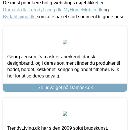
De mest populære bolig-webshops i øjeblikket er
Damask.dk
,
TrendyLiving.dk
,
MyHomeMøbler.dk
og
Bydahlliving.dk
, som alle har et stort sortiment til gode priser.
Georg Jensen Damask er anerkendt dansk
designbrand, og i deres sortiment finder du produkter til
badet, bordet, køkkenet, sengen og andet tilbehør. Klik
her for at se deres udvalg.
Se udvalget på Damask.dk
TrendyLiving.dk har siden 2009 solgt brugskunst,