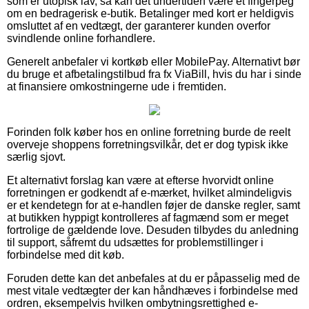
som er utopisk lav, så kan det undertiden være et fingerpeg
om en bedragerisk e-butik. Betalinger med kort er heldigvis
omsluttet af en vedtægt, der garanterer kunden overfor
svindlende online forhandlere.
Generelt anbefaler vi kortkøb eller MobilePay. Alternativt bør
du bruge et afbetalingstilbud fra fx ViaBill, hvis du har i sinde
at finansiere omkostningerne ude i fremtiden.
Forinden folk køber hos en online forretning burde de reelt
overveje shoppens forretningsvilkår, det er dog typisk ikke
særlig sjovt.
Et alternativt forslag kan være at efterse hvorvidt online
forretningen er godkendt af e-mærket, hvilket almindeligvis
er et kendetegn for at e-handlen føjer de danske regler, samt
at butikken hyppigt kontrolleres af fagmænd som er meget
fortrolige de gældende love. Desuden tilbydes du anledning
til support, såfremt du udsættes for problemstillinger i
forbindelse med dit køb.
Foruden dette kan det anbefales at du er påpasselig med de
mest vitale vedtægter der kan håndhæves i forbindelse med
ordren, eksempelvis hvilken ombytningsrettighed e-