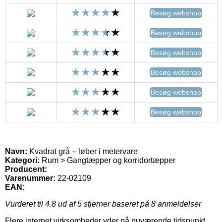
Besøg webshop
Besøg webshop
Besøg webshop
Besøg webshop
Besøg webshop
Besøg webshop
Navn:
Kvadrat grå – løber i metervare
Kategori:
Rum > Gangtæpper og korridortæpper
Producent:
Varenummer:
22-02109
EAN:
Vurderet til
4.8
ud af 5 stjerner baseret på
8
anmeldelser
Flere internet virksomheder yder på nuværende tidspunkt