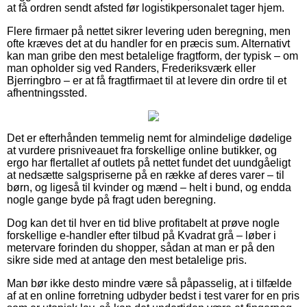
at få ordren sendt afsted før logistikpersonalet tager hjem.
Flere firmaer på nettet sikrer levering uden beregning, men
ofte kræves det at du handler for en præcis sum. Alternativt
kan man gribe den mest betalelige fragtform, der typisk – om
man opholder sig ved Randers, Frederiksværk eller
Bjerringbro – er at få fragtfirmaet til at levere din ordre til et
afhentningssted.
Det er efterhånden temmelig nemt for almindelige dødelige
at vurdere prisniveauet fra forskellige online butikker, og
ergo har flertallet af outlets på nettet fundet det uundgåeligt
at nedsætte salgspriserne på en række af deres varer – til
børn, og ligeså til kvinder og mænd – helt i bund, og endda
nogle gange byde på fragt uden beregning.
Dog kan det til hver en tid blive profitabelt at prøve nogle
forskellige e-handler efter tilbud på Kvadrat grå – løber i
metervare forinden du shopper, sådan at man er på den
sikre side med at antage den mest betalelige pris.
Man bør ikke desto mindre være så påpasselig, at i tilfælde
af at en online forretning udbyder bedst i test varer for en pris