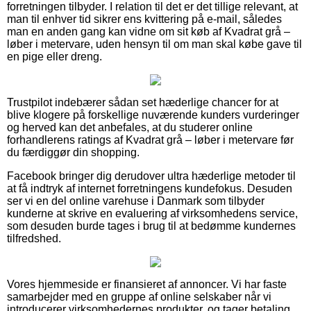
forretningen tilbyder. I relation til det er det tillige relevant, at
man til enhver tid sikrer ens kvittering på e-mail, således
man en anden gang kan vidne om sit køb af Kvadrat grå –
løber i metervare, uden hensyn til om man skal købe gave til
en pige eller dreng.
Trustpilot indebærer sådan set hæderlige chancer for at
blive klogere på forskellige nuværende kunders vurderinger
og herved kan det anbefales, at du studerer online
forhandlerens ratings af Kvadrat grå – løber i metervare før
du færdiggør din shopping.
Facebook bringer dig derudover ultra hæderlige metoder til
at få indtryk af internet forretningens kundefokus. Desuden
ser vi en del online varehuse i Danmark som tilbyder
kunderne at skrive en evaluering af virksomhedens service,
som desuden burde tages i brug til at bedømme kundernes
tilfredshed.
Vores hjemmeside er finansieret af annoncer. Vi har faste
samarbejder med en gruppe af online selskaber når vi
introducerer virksomhedernes produkter, og tager betaling