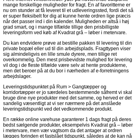
mange forskellige muligheder for fragt. En af favoritterne er
nu om stunder at få leveret til et udleveringssted, fordi det så
er super fleksibelt for dig at kunne hente ordren lige præcis
når det passer ind i din kalender. Muligheden er altså i høj
grad smart, og i mange tilfælde tillige den prisbilligste
leveringsform ved køb af Kvadrat grå – løber i metervare.
Du kan endvidere prøve at bestille pakken til levering til din
private bopæl eller ud til din arbejdsplads. Fragttypen viser
sig almindeligvis en lille smule dyrere, men tillige ret
overkommelig. Den mest prisbevidste mulighed for levering
vil dog i de fleste tilfælde være selv at hente produkterne,
men det beroer på at du bor i nærheden af e-forretningens
arbejdslager.
Leveringstidspunktet på Rum > Gangtæpper og
korridortæpper er jo særdeles bestemmende såfremt vi skal
bruge dine nye produkter med det samme, og herved er det
sandelig væsentligt at vi ser nærmere på det anslåede
leveringstidspunkt ved det vedkommende produkt.
En række online varehuse garanterer 1 dags fragt på deres
bedst sælgende produkter, eksempelvis Kvadrat grå – løber
i metervare, men vær vagtsom da det antager at ordren
lægges forinden et fastslået tidspunkt, således at de kan nå