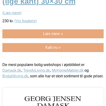
(lige kant) 30×30 cm
(Læs mere)
230
kr.
(Vis fragtpris)
Læs mere »
Køb nu »
De mest populære bolig-webshops i øjeblikket er
Damask.dk
,
TrendyLiving.dk
,
MyHomeMøbler.dk
og
Bydahlliving.dk
, som alle har et stort sortiment til gode priser.