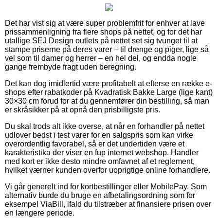
Det har vist sig at være super problemfrit for enhver at lave
prissammenligning fra flere shops på nettet, og for det har
utallige SEJ Design outlets på nettet set sig tvunget til at
stampe priserne på deres varer – til drenge og piger, lige så
vel som til damer og herrer – en hel del, og endda nogle
gange frembyde fragt uden beregning.
Det kan dog imidlertid være profitabelt at efterse en række e-
shops efter rabatkoder på Kvadratisk Bakke Large (lige kant)
30×30 cm forud for at du gennemfører din bestilling, så man
er skråsikker på at opnå den prisbilligste pris.
Du skal trods alt ikke overse, at når en forhandler på nettet
udlover bedst i test varer for en salgspris som kan virke
overordentlig favorabel, så er det undertiden være et
karakteristika der viser en fup internet webshop. Handler
med kort er ikke desto mindre omfavnet af et reglement,
hvilket værner kunden overfor uoprigtige online forhandlere.
Vi går generelt ind for kortbestillinger eller MobilePay. Som
alternativ burde du bruge en afbetalingsordning som for
eksempel ViaBill, ifald du tilstræber at finansiere prisen over
en længere periode.