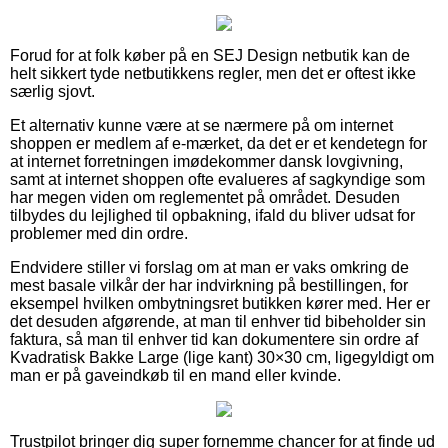
Forud for at folk køber på en SEJ Design netbutik kan de
helt sikkert tyde netbutikkens regler, men det er oftest ikke
særlig sjovt.
Et alternativ kunne være at se nærmere på om internet
shoppen er medlem af e-mærket, da det er et kendetegn for
at internet forretningen imødekommer dansk lovgivning,
samt at internet shoppen ofte evalueres af sagkyndige som
har megen viden om reglementet på området. Desuden
tilbydes du lejlighed til opbakning, ifald du bliver udsat for
problemer med din ordre.
Endvidere stiller vi forslag om at man er vaks omkring de
mest basale vilkår der har indvirkning på bestillingen, for
eksempel hvilken ombytningsret butikken kører med. Her er
det desuden afgørende, at man til enhver tid bibeholder sin
faktura, så man til enhver tid kan dokumentere sin ordre af
Kvadratisk Bakke Large (lige kant) 30×30 cm, ligegyldigt om
man er på gaveindkøb til en mand eller kvinde.
Trustpilot bringer dig super fornemme chancer for at finde ud