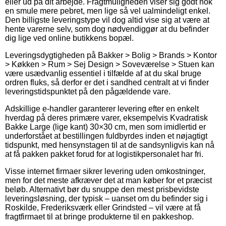
eller ud på dit arbejde. Fragtmuligheden viser sig godt nok
en smule mere pebret, men lige så vel ualmindeligt enkel.
Den billigste leveringstype vil dog altid vise sig at være at
hente varerne selv, som dog nødvendiggør at du befinder
dig lige ved online butikkens bopæl.
Leveringsdygtigheden på Bakker > Bolig > Brands > Kontor
> Køkken > Rum > Sej Design > Soveværelse > Stuen kan
være usædvanlig essentiel i tilfælde af at du skal bruge
ordren fluks, så derfor er det i sandhed centralt at vi finder
leveringstidspunktet på den pågældende vare.
Adskillige e-handler garanterer levering efter en enkelt
hverdag på deres primære varer, eksempelvis Kvadratisk
Bakke Large (lige kant) 30×30 cm, men som imidlertid er
underforstået at bestillingen fuldbyrdes inden et nøjagtigt
tidspunkt, med hensynstagen til at de sandsynligvis kan nå
at få pakken pakket forud for at logistikpersonalet har fri.
Visse internet firmaer sikrer levering uden omkostninger,
men for det meste afkræver det at man køber for et præcist
beløb. Alternativt bør du snuppe den mest prisbevidste
leveringsløsning, der typisk – uanset om du befinder sig i
Roskilde, Frederiksværk eller Grindsted – vil være at få
fragtfirmaet til at bringe produkterne til en pakkeshop.