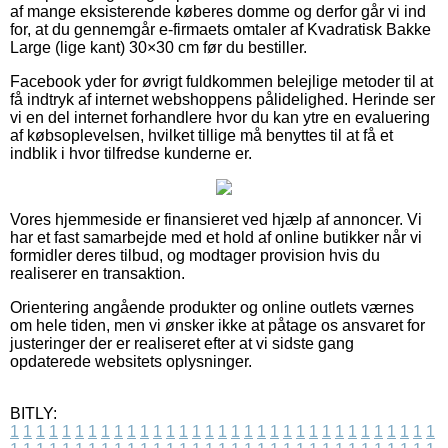
af mange eksisterende køberes domme og derfor går vi ind
for, at du gennemgår e-firmaets omtaler af Kvadratisk Bakke
Large (lige kant) 30×30 cm før du bestiller.
Facebook yder for øvrigt fuldkommen belejlige metoder til at
få indtryk af internet webshoppens pålidelighed. Herinde ser
vi en del internet forhandlere hvor du kan ytre en evaluering
af købsoplevelsen, hvilket tillige må benyttes til at få et
indblik i hvor tilfredse kunderne er.
Vores hjemmeside er finansieret ved hjælp af annoncer. Vi
har et fast samarbejde med et hold af online butikker når vi
formidler deres tilbud, og modtager provision hvis du
realiserer en transaktion.
Orientering angående produkter og online outlets værnes
om hele tiden, men vi ønsker ikke at påtage os ansvaret for
justeringer der er realiseret efter at vi sidste gang
opdaterede websitets oplysninger.
BITLY:
1
1
1
1
1
1
1
1
1
1
1
1
1
1
1
1
1
1
1
1
1
1
1
1
1
1
1
1
1
1
1
1
1