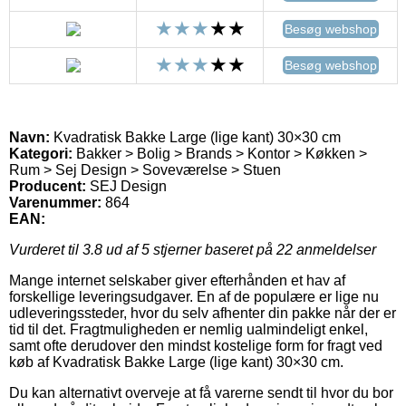
Besøg webshop
Besøg webshop
Navn:
Kvadratisk Bakke Large (lige kant) 30×30 cm
Kategori:
Bakker > Bolig > Brands > Kontor > Køkken >
Rum > Sej Design > Soveværelse > Stuen
Producent:
SEJ Design
Varenummer:
864
EAN:
Vurderet til
3.8
ud af 5 stjerner baseret på
22
anmeldelser
Mange internet selskaber giver efterhånden et hav af
forskellige leveringsudgaver. En af de populære er lige nu
udleveringssteder, hvor du selv afhenter din pakke når der er
tid til det. Fragtmuligheden er nemlig ualmindeligt enkel,
samt ofte derudover den mindst kostelige form for fragt ved
køb af Kvadratisk Bakke Large (lige kant) 30×30 cm.
Du kan alternativt overveje at få varerne sendt til hvor du bor