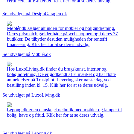
certificeret af E-mærket. Klik her for at se deres udvalg.
Se udvalget på DesignGaragen.dk
Møblér.dk sælger alt inden for møbler og boligindretning.
Deres prismatch gælder både på webshoppen og i deres 37
butikker. De tilbyder desuden muligheden for rentefri
finansiering. Klik her for at se deres udvalg.
Se udvalget på Møblér.dk
Hos LuxoLiving.dk finder du brugskunst, interiør og
boligindretning. De er godkendt af E-mærket og har flotte
anmeldelser på Trustpilot. Levering sker næste dag ved
bestilling inden kl. 15. Klik her for at se deres udvalg.
Se udvalget på LuxoLiving.dk
Lepong.dk er en danskejet netbutik med møbler og lamper til
bolig, have og fritid. Klik her for at se deres udvalg.
Se udvalget på Lepong.dk