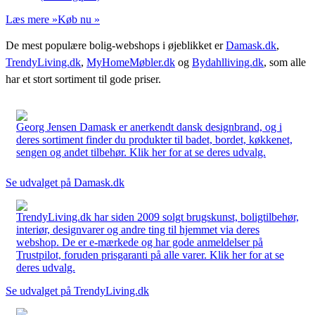
Læs mere »
Køb nu »
De mest populære bolig-webshops i øjeblikket er
Damask.dk
,
TrendyLiving.dk
,
MyHomeMøbler.dk
og
Bydahlliving.dk
, som alle
har et stort sortiment til gode priser.
Georg Jensen Damask er anerkendt dansk designbrand, og i
deres sortiment finder du produkter til badet, bordet, køkkenet,
sengen og andet tilbehør. Klik her for at se deres udvalg.
Se udvalget på Damask.dk
TrendyLiving.dk har siden 2009 solgt brugskunst, boligtilbehør,
interiør, designvarer og andre ting til hjemmet via deres
webshop. De er e-mærkede og har gode anmeldelser på
Trustpilot, foruden prisgaranti på alle varer. Klik her for at se
deres udvalg.
Se udvalget på TrendyLiving.dk