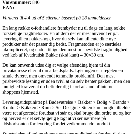
Varenummer:
846
EAN:
Vurderet til
4.4
ud af 5 stjerner baseret på
28
anmeldelser
En lang række e-forhandlere frembyder nu til dags en lang række
forskellige fragtmetoder. En af dem der er mest anvendt er p.t.
levering til en pakkeshop, hvor du selv kan afhente dine nye
produkter når det passer dig bedst. Fragtmetoden er jo særdeles
ukompliceret, og endda tillige den mest prisbevidste fragtmulighed
ved køb af Kvadratisk Bakke (skrå kant) – 30×30 cm.
Du kan omvendt udse dig at vælge afsending hjem til din
privatadresse eller til din arbejdsplads. Løsningen er i regelen en
smule dyrere, men omvendt temmelig problemfri. Den mest
prisbevidste løsning er uden tvivl at du selv henter pakken, men den
mulighed kræver at du befinder dig i kort afstand af internet
shoppens hjemsted.
Leveringstidspunktet på Badeværelse > Bakker > Bolig > Brands >
Kontor > Køkken > Rum > Sej Design > Stuen kan i nogle tilfælde
være ret afgørende forudsat vi står og skal bruge din ordre nu og her,
og herved er det selvfølgelig klogt at vi ser nærmere på
tidshorisonten for levering for det vedkommende produkt.
Størstedelen af online shops præsterer muligheden for dag-til-dag