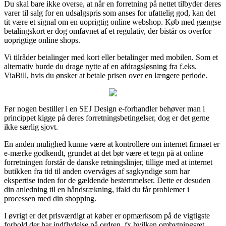
Du skal bare ikke overse, at når en forretning på nettet tilbyder deres
varer til salg for en udsalgspris som anses for ufattelig god, kan det
tit være et signal om en uoprigtig online webshop. Køb med gængse
betalingskort er dog omfavnet af et regulativ, der bistår os overfor
uoprigtige online shops.
Vi tilråder betalinger med kort eller betalinger med mobilen. Som et
alternativ burde du drage nytte af en afdragsløsning fra f.eks.
ViaBill, hvis du ønsker at betale prisen over en længere periode.
Før nogen bestiller i en SEJ Design e-forhandler behøver man i
princippet kigge på deres forretningsbetingelser, dog er det gerne
ikke særlig sjovt.
En anden mulighed kunne være at kontrollere om internet firmaet er
e-mærke godkendt, grundet at det bør være et tegn på at online
forretningen forstår de danske retningslinjer, tillige med at internet
butikken fra tid til anden overvåges af sagkyndige som har
ekspertise inden for de gældende bestemmelser. Dette er desuden
din anledning til en håndsrækning, ifald du får problemer i
processen med din shopping.
I øvrigt er det prisværdigt at køber er opmærksom på de vigtigste
forhold der har indflydelse på ordren, fx hvilken ombytningsret