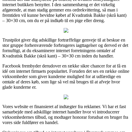
internet butikken benytter. I den sammenhæng er det virkelig
afgørende, at man stadig gemmer ens ordrekvittering, så man i
fremtiden vil kunne bevidne købet af Kvadratisk Bakke (skrå kant)
– 30×30 cm, om du er på indkøb til en pige eller dreng.
Trustpilot giver dig adskillige fortræffelige genveje til at beskue en
stor gruppe forhenværende forbrugeres iagttagelser og derved er det
fornuftigt, at du eksaminerer internet forretningens omtaler af
Kvadratisk Bakke (skrå kant) – 30×30 cm inden du handler.
Facebook frembyder derudover en række sikre chancer for at få en
idé om internet firmaets popularitet. Foruden det ses en række online
virksomheder som giver kunderne mulighed for at udfærdige en
omtale af deres køb, som lige så vel må bruges til at afveje hvor
glade kunderne er.
Vores website er finansieret af indtægter fra reklamer. Vi har et fast
samarbejde med adskillige internet handler hvor vi introducerer
virksomhedernes tilbud, og modtager honorar forudsat en bruger fra
vores side fuldfører en handel.