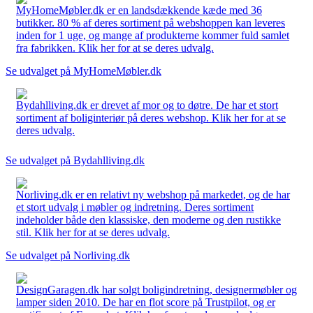
MyHomeMøbler.dk er en landsdækkende kæde med 36
butikker. 80 % af deres sortiment på webshoppen kan leveres
inden for 1 uge, og mange af produkterne kommer fuld samlet
fra fabrikken. Klik her for at se deres udvalg.
Se udvalget på MyHomeMøbler.dk
Bydahlliving.dk er drevet af mor og to døtre. De har et stort
sortiment af boliginteriør på deres webshop. Klik her for at se
deres udvalg.
Se udvalget på Bydahlliving.dk
Norliving.dk er en relativt ny webshop på markedet, og de har
et stort udvalg i møbler og indretning. Deres sortiment
indeholder både den klassiske, den moderne og den rustikke
stil. Klik her for at se deres udvalg.
Se udvalget på Norliving.dk
DesignGaragen.dk har solgt boligindretning, designermøbler og
lamper siden 2010. De har en flot score på Trustpilot, og er