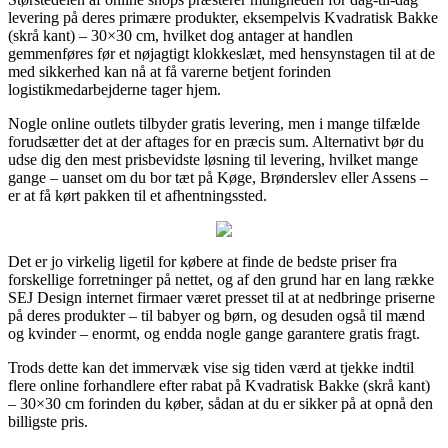
levering på deres primære produkter, eksempelvis Kvadratisk Bakke
(skrå kant) – 30×30 cm, hvilket dog antager at handlen
gemmenføres før et nøjagtigt klokkeslæt, med hensynstagen til at de
med sikkerhed kan nå at få varerne betjent forinden
logistikmedarbejderne tager hjem.
Nogle online outlets tilbyder gratis levering, men i mange tilfælde
forudsætter det at der aftages for en præcis sum. Alternativt bør du
udse dig den mest prisbevidste løsning til levering, hvilket mange
gange – uanset om du bor tæt på Køge, Brønderslev eller Assens –
er at få kørt pakken til et afhentningssted.
Det er jo virkelig ligetil for købere at finde de bedste priser fra
forskellige forretninger på nettet, og af den grund har en lang række
SEJ Design internet firmaer været presset til at at nedbringe priserne
på deres produkter – til babyer og børn, og desuden også til mænd
og kvinder – enormt, og endda nogle gange garantere gratis fragt.
Trods dette kan det immervæk vise sig tiden værd at tjekke indtil
flere online forhandlere efter rabat på Kvadratisk Bakke (skrå kant)
– 30×30 cm forinden du køber, sådan at du er sikker på at opnå den
billigste pris.