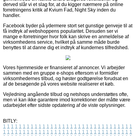
derved slår vi et slag for, at du kigger nærmere på online
forretningens kritik af Kvium Fad, Night Sky inden du
handler.
Facebook byder på ydermere stort set gunstige genveje til at
få indtryk af webshoppens popularitet. Desuden ser vi
mange e-forretninger hvor folk kan skrive en anmeldelse af
virksomhedens service, hvilket på samme måde burde
benyttes til at danne dig et indtryk af kundernes tilfredshed.
Vores hjemmeside er finansieret af annoncer. Vi arbejder
sammen med en gruppe e-shops eftersom vi formidler
virksomhedernes tilbud, og høster godtgørelse forudsat en
af de besøgende på vores website realiserer et køb.
Vejledning angående tilbud og netshops understøttes ofte,
men vi kan ikke garantere imod korrektioner der måtte være
udarbejdet efter sidste opdatering af de viste oplysninger.
BITLY:
1
1
1
1
1
1
1
1
1
1
1
1
1
1
1
1
1
1
1
1
1
1
1
1
1
1
1
1
1
1
1
1
1
1
1
1
1
1
1
1
1
1
1
1
1
1
1
1
1
1
1
1
1
1
1
1
1
1
1
1
1
1
1
1
1
1