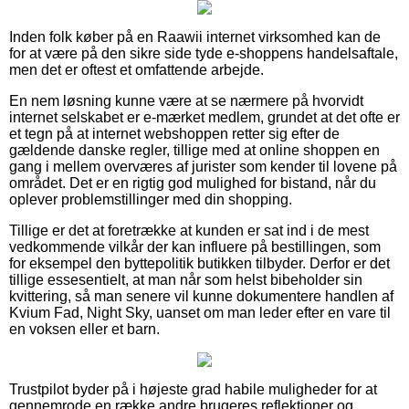
Inden folk køber på en Raawii internet virksomhed kan de
for at være på den sikre side tyde e-shoppens handelsaftale,
men det er oftest et omfattende arbejde.
En nem løsning kunne være at se nærmere på hvorvidt
internet selskabet er e-mærket medlem, grundet at det ofte er
et tegn på at internet webshoppen retter sig efter de
gældende danske regler, tillige med at online shoppen en
gang i mellem overværes af jurister som kender til lovene på
området. Det er en rigtig god mulighed for bistand, når du
oplever problemstillinger med din shopping.
Tillige er det at foretrække at kunden er sat ind i de mest
vedkommende vilkår der kan influere på bestillingen, som
for eksempel den byttepolitik butikken tilbyder. Derfor er det
tillige essesentielt, at man når som helst bibeholder sin
kvittering, så man senere vil kunne dokumentere handlen af
Kvium Fad, Night Sky, uanset om man leder efter en vare til
en voksen eller et barn.
Trustpilot byder på i højeste grad habile muligheder for at
gennemrode en række andre brugeres reflektioner og