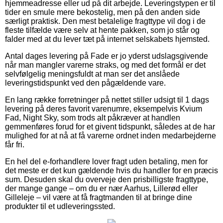
hjemmeadresse eller ud på dit arbejde. Leveringstypen er til
tider en smule mere bekostelig, men på den anden side
særligt praktisk. Den mest betalelige fragttype vil dog i de
fleste tilfælde være selv at hente pakken, som jo står og
falder med at du lever tæt på internet selskabets hjemsted.
Antal dages levering på Fade er jo yderst udslagsgivende
når man mangler varerne straks, og med det formål er det
selvfølgelig meningsfuldt at man ser det anslåede
leveringstidspunkt ved den pågældende vare.
En lang række forretninger på nettet stiller udsigt til 1 dags
levering på deres favorit varenumre, eksempelvis Kvium
Fad, Night Sky, som trods alt påkræver at handlen
gemmenføres forud for et givent tidspunkt, således at de har
mulighed for at nå at få varerne ordnet inden medarbejderne
får fri.
En hel del e-forhandlere lover fragt uden betaling, men for
det meste er det kun gældende hvis du handler for en præcis
sum. Desuden skal du overveje den prisbilligste fragttype,
der mange gange – om du er nær Aarhus, Lillerød eller
Gilleleje – vil være at få fragtmanden til at bringe dine
produkter til et udleveringssted.