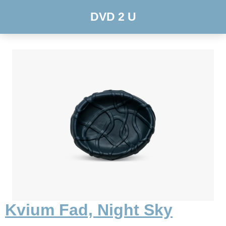
DVD 2 U
Kvium Fad, Night Sky