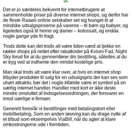
Det er jo særdeles bekvemt for internetbrugere at
sammenholde priser på diverse internet shops, og derfor har
de fleste Raawii online selskaber set sig tvunget til at
mindske udsalgspriserne på varerne – til børn og babyer, og
ligeledes også til herrer og damer – kolossalt, og endda
nogle gange yde fri fragt.
Trods dette kan det trods alt være tiden værd at tjekke en
række shops på nettet efter rabatkoder på Kvium Fad, Night
Sky forud for at du gennemfører din bestilling, således at du
er tryg ved at indhente den mindst kostelige pris.
Man skal trods alt være klar over, at hvis en internet shop
tilbyder produkter til salg for en udsalgspris der kan ses som
uhørt attraktiv, bør det i nogle tilfælde være et symbol på en
uærlig internet handler. Handler med kort er ikke desto
mindre omsluttet af Indsigelsesordningen, der forsvarer en
imod uærlige e-firmaer.
Generelt foreslår vi bestillinger med betalingskort eller
mobilbetaling. Som en anden løsning kan du drage nytte af
et tilbud som eksempelvis ViaBill, når du agter at klare
omkostningerne ude i fremtiden.