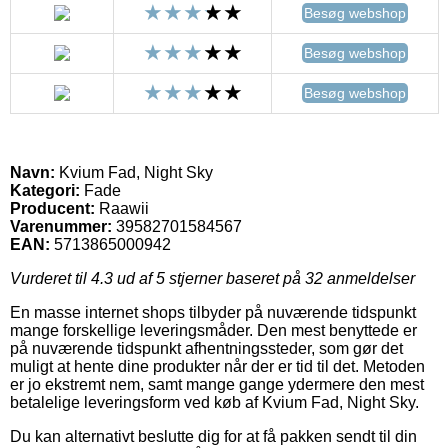
Besøg webshop
Besøg webshop
Besøg webshop
Navn:
Kvium Fad, Night Sky
Kategori:
Fade
Producent:
Raawii
Varenummer:
39582701584567
EAN:
5713865000942
Vurderet til
4.3
ud af 5 stjerner baseret på
32
anmeldelser
En masse internet shops tilbyder på nuværende tidspunkt
mange forskellige leveringsmåder. Den mest benyttede er
på nuværende tidspunkt afhentningssteder, som gør det
muligt at hente dine produkter når der er tid til det. Metoden
er jo ekstremt nem, samt mange gange ydermere den mest
betalelige leveringsform ved køb af Kvium Fad, Night Sky.
Du kan alternativt beslutte dig for at få pakken sendt til din