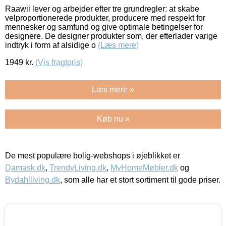
Raawii lever og arbejder efter tre grundregler: at skabe
velproportionerede produkter, producere med respekt for
mennesker og samfund og give optimale betingelser for
designere. De designer produkter som, der efterlader varige
indtryk i form af alsidige o
(Læs mere)
1949
kr.
(Vis fragtpris)
Læs mere »
Køb nu »
De mest populære bolig-webshops i øjeblikket er
Damask.dk
,
TrendyLiving.dk
,
MyHomeMøbler.dk
og
Bydahlliving.dk
, som alle har et stort sortiment til gode priser.