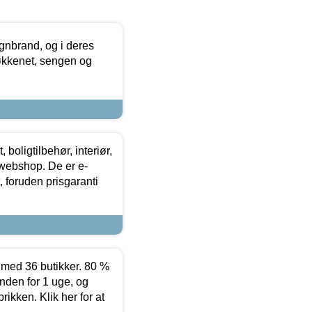
nbrand, og i deres
køkkenet, sengen og
boligtilbehør, interiør,
 webshop. De er e-
 foruden prisgaranti
ed 36 butikker. 80 %
nden for 1 uge, og
ikken. Klik her for at