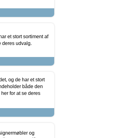
ar et stort sortiment af
e deres udvalg.
t, og de har et stort
 indeholder både den
 her for at se deres
esignermøbler og