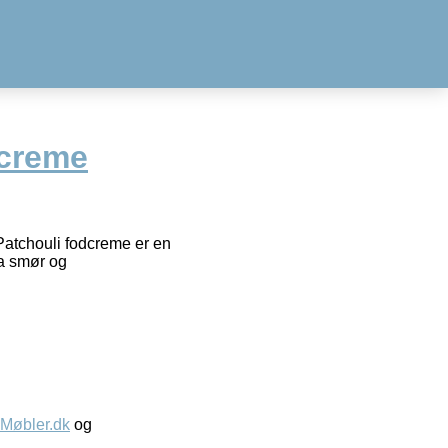
dcreme
atchouli fodcreme er en
ea smør og
øbler.dk
og