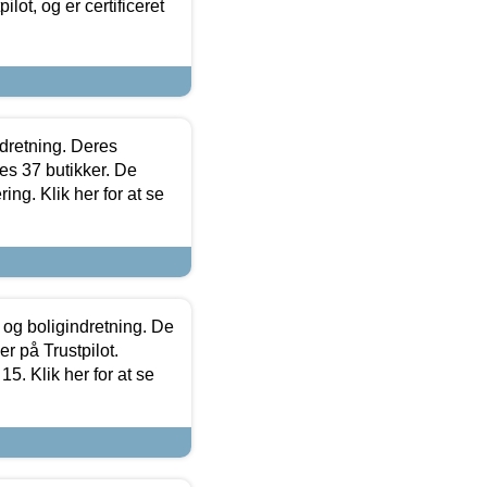
lot, og er certificeret
ndretning. Deres
s 37 butikker. De
ing. Klik her for at se
 og boligindretning. De
r på Trustpilot.
5. Klik her for at se