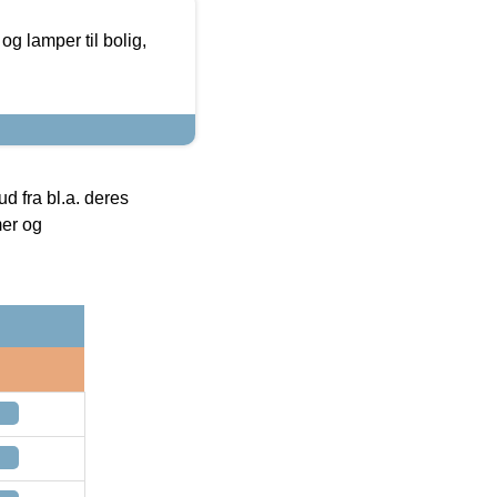
g lamper til bolig,
 fra bl.a. deres
mer og