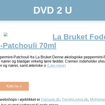
DVD 2 U
La Bruket Fo
-Patchouli 70ml
rmint-Patchouli fra La Bruket Denne økologiske peppermint-P
er nærer og blødgør virkelig tørre fødder. Cremen indeholder sh
er og nærer, samt æteriske o
(Læs mere)
Køb nu »
webshops i øjeblikket er
Damask.dk
,
TrendyLiving.dk
,
MyHomeM