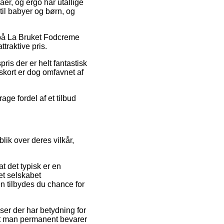
aer, og ergo har utallige
til babyer og børn, og
g på La Bruket Fodcreme
traktive pris.
pris der er helt fantastisk
skort er dog omfavnet af
age fordel af et tilbud
ik over deres vilkår,
t det typisk er en
net selskabet
tilbydes du chance for
er der har betydning for
 at man permanent bevarer