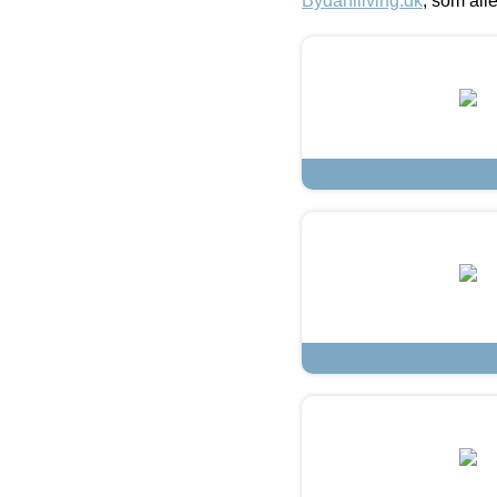
Bydahlliving.dk
, som alle