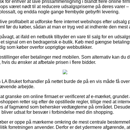
sk for enhver at lave prissammenligning i blandt flere online firm
ps været nødt til at reducere udsalgspriserne på deres varer – 
 kolossalt, og endda nogle gange frembyde gebyrfri levering.
ive profitabelt at udforske flere internet webshops efter udsal
 før du køber, sådan at man er tryg ved at indhente den mest at
åvagt, at ifald en netbutik tilbyder en vare til salg for en udsalgs
e et signal om en bedragerisk e-butik. Køb med gængse betaling
ig som køber overfor uoprigtige webbutikker.
estillinger eller betalinger med mobilen. Som alternativ kan du dr
hvis du ønsker at afbetale prisen i flere bidder.
LA Bruket forhandler på nettet burde de på en vis måde få overbl
krævende arbejde.
at granske om online firmaet er verificeret af e-mærket, grundet a
hoppen retter sig efter de opstillede regler, tillige med at inter
s af fagmænd som behersker vedtægterne på området. Desuden 
bliver udsat for besvær i forbindelse med din shopping.
 køber er oppe på mærkerne omkring de mest centrale bestemmels
politik forretningen anvender. Derfor er det ydermere afgørende,