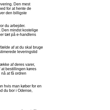
levering. Den mest
hed for at hente de
er den billigste
vor du arbejder.
. Den mindst kostelige
 er tæt på e-handlens
lfælde af at du skal bruge
stimerede leveringstid
række af deres varer,
at bestillingen køres
 nå at få ordren
un hvis man køber for en
nd du bor i Odense,