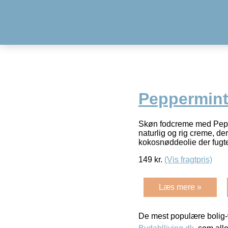
Peppermint
Skøn fodcreme med Peppe
naturlig og rig creme, d
kokosnøddeolie der fugt
149
kr.
(Vis fragtpris)
Læs mere »
De mest populære bolig-