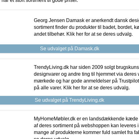
 har et stort sortiment til gode priser.
Georg Jensen Damask er anerkendt dansk desig
sortiment finder du produkter til badet, bordet, 
andet tilbehør. Klik her for at se deres udvalg.
Se udvalget på Damask.dk
TrendyLiving.dk har siden 2009 solgt brugskunst, 
designvarer og andre ting til hjemmet via deres
mærkede og har gode anmeldelser på Trustpilot,
på alle varer. Klik her for at se deres udvalg.
Se udvalget på TrendyLiving.dk
MyHomeMøbler.dk er en landsdækkende kæde m
af deres sortiment på webshoppen kan leveres i
mange af produkterne kommer fuld samlet fra fabr