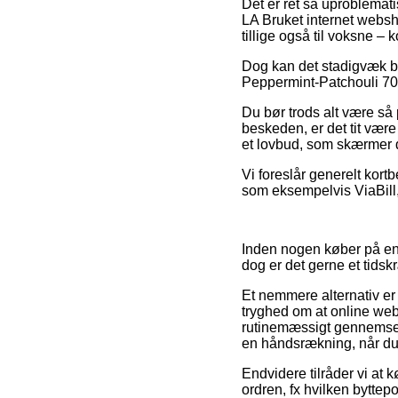
Det er ret så uproblemati
LA Bruket internet websho
tillige også til voksne –
Dog kan det stadigvæk bl
Peppermint-Patchouli 70ml
Du bør trods alt være så p
beskeden, er det tit vær
et lovbud, som skærmer d
Vi foreslår generelt kortb
som eksempelvis ViaBill, 
Inden nogen køber på en 
dog er det gerne et tids
Et nemmere alternativ er 
tryghed om at online webs
rutinemæssigt gennemse
en håndsrækning, når du 
Endvidere tilråder vi at
ordren, fx hvilken bytte