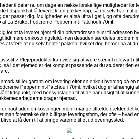
heder tildeler nu om dage en række forskellige muligheder for 
 tidspunkt at få leveret til en pakkeshop, så du selv har mulig
der passer dig. Muligheden er altså ultra ligetil, og ofte derudov
 af La Bruket Fodcreme Peppermint-Patchouli 70ml.
 for at få leveret hjem til din privatadresse eller til adressen h
gt lidt mere omkostningsfuld, men desuden særdeles problemfri
s at være at du selv henter pakken, hvilket dog beroer på at du
ivsstil > Plejeprodukter kan vise sig at være særligt relevant i ti
k, så i det øjemed er det komplet passende at du studerer den e
are.
mark stiller garanti om levering efter en enkelt hverdag på en 
dcreme Peppermint-Patchouli 70ml, hvilket dog er afhængig af 
lået tidspunkt, med hensynstagen til at de har udsigt til at kunne
 pakkemedarbejderne drager hjemad.
erer fragt uden omkostninger, men i mange tilfælde gælder det k
r man foretrække den billigste leveringsform, der ofte – hvad e
 blive at få dem til at bringe varerne til et udleveringssted.