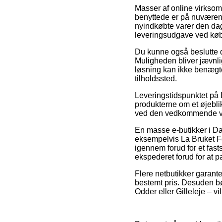
Masser af online virksom
benyttede er på nuværende
nyindkøbte varer den dag 
leveringsudgave ved køb
Du kunne også beslutte dig
Muligheden bliver jævnli
løsning kan ikke benægte
tilholdssted.
Leveringstidspunktet på L
produkterne om et øjebli
ved den vedkommende v
En masse e-butikker i Dan
eksempelvis La Bruket Fo
igennem forud for et fasts
ekspederet forud for at
Flere netbutikker garant
bestemt pris. Desuden bø
Odder eller Gilleleje – vil