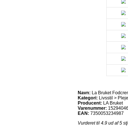
Navn:
La Bruket Fodcre
Kategori:
Livsstil > Plej
Producent:
LA Bruket
Varenummer:
1529404
EAN:
7350053234987
Vurderet til
4.9
ud af 5 st