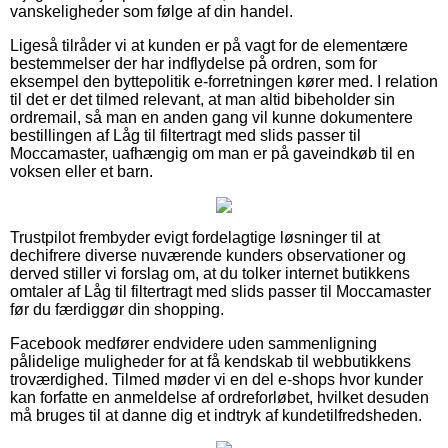
vanskeligheder som følge af din handel.
Ligeså tilråder vi at kunden er på vagt for de elementære
bestemmelser der har indflydelse på ordren, som for
eksempel den byttepolitik e-forretningen kører med. I relation
til det er det tilmed relevant, at man altid bibeholder sin
ordremail, så man en anden gang vil kunne dokumentere
bestillingen af Låg til filtertragt med slids passer til
Moccamaster, uafhængig om man er på gaveindkøb til en
voksen eller et barn.
Trustpilot frembyder evigt fordelagtige løsninger til at
dechifrere diverse nuværende kunders observationer og
derved stiller vi forslag om, at du tolker internet butikkens
omtaler af Låg til filtertragt med slids passer til Moccamaster
før du færdiggør din shopping.
Facebook medfører endvidere uden sammenligning
pålidelige muligheder for at få kendskab til webbutikkens
troværdighed. Tilmed møder vi en del e-shops hvor kunder
kan forfatte en anmeldelse af ordreforløbet, hvilket desuden
må bruges til at danne dig et indtryk af kundetilfredsheden.