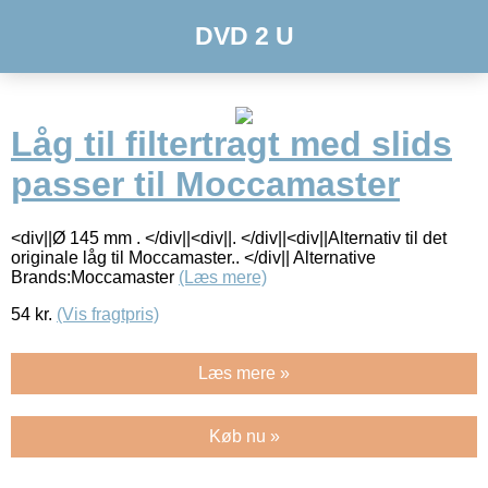
DVD 2 U
Låg til filtertragt med slids
passer til Moccamaster
<div||Ø 145 mm . </div||<div||. </div||<div||Alternativ til det
originale låg til Moccamaster.. </div|| Alternative
Brands:Moccamaster
(Læs mere)
54
kr.
(Vis fragtpris)
Læs mere »
Køb nu »