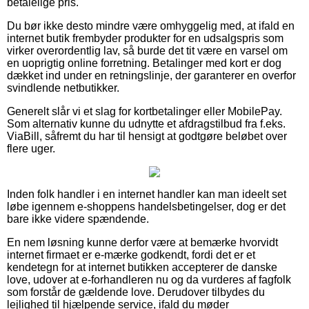
betalelige pris.
Du bør ikke desto mindre være omhyggelig med, at ifald en
internet butik frembyder produkter for en udsalgspris som
virker overordentlig lav, så burde det tit være en varsel om
en uoprigtig online forretning. Betalinger med kort er dog
dækket ind under en retningslinje, der garanterer en overfor
svindlende netbutikker.
Generelt slår vi et slag for kortbetalinger eller MobilePay.
Som alternativ kunne du udnytte et afdragstilbud fra f.eks.
ViaBill, såfremt du har til hensigt at godtgøre beløbet over
flere uger.
Inden folk handler i en internet handler kan man ideelt set
løbe igennem e-shoppens handelsbetingelser, dog er det
bare ikke videre spændende.
En nem løsning kunne derfor være at bemærke hvorvidt
internet firmaet er e-mærke godkendt, fordi det er et
kendetegn for at internet butikken accepterer de danske
love, udover at e-forhandleren nu og da vurderes af fagfolk
som forstår de gældende love. Derudover tilbydes du
lejlighed til hjælpende service, ifald du møder