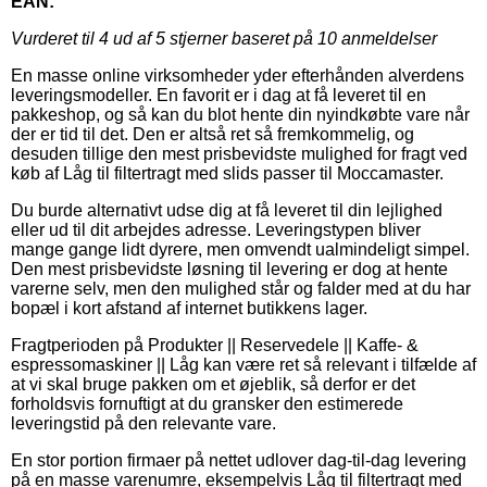
EAN:
Vurderet til
4
ud af 5 stjerner baseret på
10
anmeldelser
En masse online virksomheder yder efterhånden alverdens
leveringsmodeller. En favorit er i dag at få leveret til en
pakkeshop, og så kan du blot hente din nyindkøbte vare når
der er tid til det. Den er altså ret så fremkommelig, og
desuden tillige den mest prisbevidste mulighed for fragt ved
køb af Låg til filtertragt med slids passer til Moccamaster.
Du burde alternativt udse dig at få leveret til din lejlighed
eller ud til dit arbejdes adresse. Leveringstypen bliver
mange gange lidt dyrere, men omvendt ualmindeligt simpel.
Den mest prisbevidste løsning til levering er dog at hente
varerne selv, men den mulighed står og falder med at du har
bopæl i kort afstand af internet butikkens lager.
Fragtperioden på Produkter || Reservedele || Kaffe- &
espressomaskiner || Låg kan være ret så relevant i tilfælde af
at vi skal bruge pakken om et øjeblik, så derfor er det
forholdsvis fornuftigt at du gransker den estimerede
leveringstid på den relevante vare.
En stor portion firmaer på nettet udlover dag-til-dag levering
på en masse varenumre, eksempelvis Låg til filtertragt med