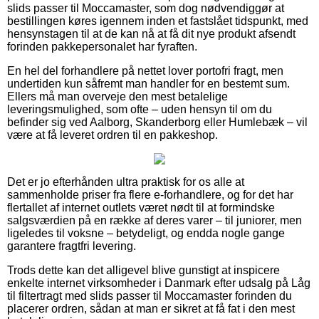
slids passer til Moccamaster, som dog nødvendiggør at
bestillingen køres igennem inden et fastslået tidspunkt, med
hensynstagen til at de kan nå at få dit nye produkt afsendt
forinden pakkepersonalet har fyraften.
En hel del forhandlere på nettet lover portofri fragt, men
undertiden kun såfremt man handler for en bestemt sum.
Ellers må man overveje den mest betalelige
leveringsmulighed, som ofte – uden hensyn til om du
befinder sig ved Aalborg, Skanderborg eller Humlebæk – vil
være at få leveret ordren til en pakkeshop.
Det er jo efterhånden ultra praktisk for os alle at
sammenholde priser fra flere e-forhandlere, og for det har
flertallet af internet outlets været nødt til at formindske
salgsværdien på en række af deres varer – til juniorer, men
ligeledes til voksne – betydeligt, og endda nogle gange
garantere fragtfri levering.
Trods dette kan det alligevel blive gunstigt at inspicere
enkelte internet virksomheder i Danmark efter udsalg på Låg
til filtertragt med slids passer til Moccamaster forinden du
placerer ordren, sådan at man er sikret at få fat i den mest