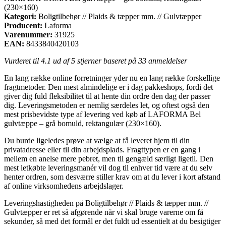
(230×160)
Kategori:
Boligtilbehør // Plaids & tæpper mm. // Gulvtæpper
Producent:
Laforma
Varenummer:
31925
EAN:
8433840420103
Vurderet til
4.1
ud af 5 stjerner baseret på
33
anmeldelser
En lang række online forretninger yder nu en lang række forskellige
fragtmetoder. Den mest almindelige er i dag pakkeshops, fordi det
giver dig fuld fleksibilitet til at hente din ordre den dag der passer
dig. Leveringsmetoden er nemlig særdeles let, og oftest også den
mest prisbevidste type af levering ved køb af LAFORMA Bel
gulvtæppe – grå bomuld, rektangulær (230×160).
Du burde ligeledes prøve at vælge at få leveret hjem til din
privatadresse eller til din arbejdsplads. Fragttypen er en gang i
mellem en anelse mere pebret, men til gengæld særligt ligetil. Den
mest letkøbte leveringsmanér vil dog til enhver tid være at du selv
henter ordren, som desværre stiller krav om at du lever i kort afstand
af online virksomhedens arbejdslager.
Leveringshastigheden på Boligtilbehør // Plaids & tæpper mm. //
Gulvtæpper er ret så afgørende når vi skal bruge varerne om få
sekunder, så med det formål er det fuldt ud essentielt at du besigtiger