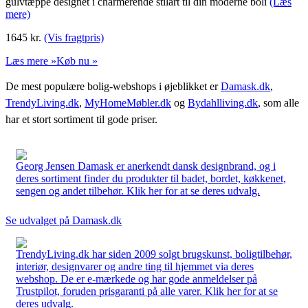
gulvtæppe designet i charmerende stilart til din moderne boli
(Læs
mere)
1645
kr.
(Vis fragtpris)
Læs mere »
Køb nu »
De mest populære bolig-webshops i øjeblikket er
Damask.dk
,
TrendyLiving.dk
,
MyHomeMøbler.dk
og
Bydahlliving.dk
, som alle
har et stort sortiment til gode priser.
Georg Jensen Damask er anerkendt dansk designbrand, og i
deres sortiment finder du produkter til badet, bordet, køkkenet,
sengen og andet tilbehør. Klik her for at se deres udvalg.
Se udvalget på Damask.dk
TrendyLiving.dk har siden 2009 solgt brugskunst, boligtilbehør,
interiør, designvarer og andre ting til hjemmet via deres
webshop. De er e-mærkede og har gode anmeldelser på
Trustpilot, foruden prisgaranti på alle varer. Klik her for at se
deres udvalg.