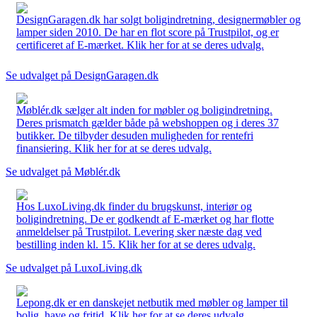
DesignGaragen.dk har solgt boligindretning, designermøbler og
lamper siden 2010. De har en flot score på Trustpilot, og er
certificeret af E-mærket. Klik her for at se deres udvalg.
Se udvalget på DesignGaragen.dk
Møblér.dk sælger alt inden for møbler og boligindretning.
Deres prismatch gælder både på webshoppen og i deres 37
butikker. De tilbyder desuden muligheden for rentefri
finansiering. Klik her for at se deres udvalg.
Se udvalget på Møblér.dk
Hos LuxoLiving.dk finder du brugskunst, interiør og
boligindretning. De er godkendt af E-mærket og har flotte
anmeldelser på Trustpilot. Levering sker næste dag ved
bestilling inden kl. 15. Klik her for at se deres udvalg.
Se udvalget på LuxoLiving.dk
Lepong.dk er en danskejet netbutik med møbler og lamper til
bolig, have og fritid. Klik her for at se deres udvalg.