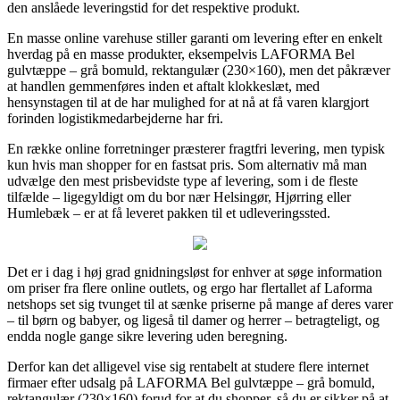
den anslåede leveringstid for det respektive produkt.
En masse online varehuse stiller garanti om levering efter en enkelt
hverdag på en masse produkter, eksempelvis LAFORMA Bel
gulvtæppe – grå bomuld, rektangulær (230×160), men det påkræver
at handlen gemmenføres inden et aftalt klokkeslæt, med
hensynstagen til at de har mulighed for at nå at få varen klargjort
forinden logistikmedarbejderne har fri.
En række online forretninger præsterer fragtfri levering, men typisk
kun hvis man shopper for en fastsat pris. Som alternativ må man
udvælge den mest prisbevidste type af levering, som i de fleste
tilfælde – ligegyldigt om du bor nær Helsingør, Hjørring eller
Humlebæk – er at få leveret pakken til et udleveringssted.
Det er i dag i høj grad gnidningsløst for enhver at søge information
om priser fra flere online outlets, og ergo har flertallet af Laforma
netshops set sig tvunget til at sænke priserne på mange af deres varer
– til børn og babyer, og ligeså til damer og herrer – betragteligt, og
endda nogle gange sikre levering uden beregning.
Derfor kan det alligevel vise sig rentabelt at studere flere internet
firmaer efter udsalg på LAFORMA Bel gulvtæppe – grå bomuld,
rektangulær (230×160) forud for at du shopper, så du er sikker på at