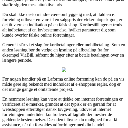
skaffe sig den mest attraktive pris.
Du skal ikke desto mindre være omhyggelig med, at ifald en e-
forretning udlover en vare til en salgspris der virker utopisk god, er
det tit være en indikation på en falsk shop. Kortbestillinger er trods
alt indbefattet af en lovbestemmelse, hvilket garanterer dig som
kunde overfor falske online forretninger.
Generelt slår vi et slag for kortbetalinger eller mobilbetaling. Som en
anden løsning bør du vælge en løsning på afbetaling fra for
eksempel ViaBill, såfremt du higer efter at betale betalingen over en
længere periode.
Før nogen handler på en Laforma online forretning kan de på en vis
måde gøre sig bekendt med indholdet af e-shoppens regler, dog er
det mange gange et omfattende projekt.
En nemmere løsning kan være at tjekke om internet forretningen er
verificeret af e-mærket, grundet at det typisk er en garanti for at
webshoppen efterfølger dansk lovgivning, udover at internet
forretningen undertiden kontrolleres af fagfolk der mestrer de
gældende bestemmelser. Desuden tilbydes du mulighed for at få
assistance, når du forvoldes udfordringer med din handel.