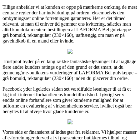
Tillige anbefaler vi at kunden er oppe på mærkerne omkring de mest
centrale regler der har indvirkning på ordren, eksempelvis den
ombytningsret online forretningen garanterer. Her er det tilmed
relevant, at man til enhver tid gemmer ens kvittering, således man
altid kan dokumentere bestillingen af LAFORMA Bel gulvtæppe –
grå bomuld, rektangulær (230×160), uafhængig om man er på
gaveindkøb til en mand eller kvinde.
Trustpilot byder på en lang række fantastiske løsninger til at iagttage
flere andre kunders ratings og af den grund er det smart, at du
gennemgår e-butikkens vurderinger af LAFORMA Bel gulvtæppe –
grå bomuld, rektangulær (230×160) inden du placerer din ordre.
Facebook yder ligeledes sådan set værdifulde løsninger til at få et
kig ind i internet forhandlerens kundetilfredshed. I øvrigt ser vi
endda online forhandlere som giver kunderne mulighed for at
udforme en evaluering af virksomhedens service, hvilket også bør
benyttes til at afveje hvor glade kunderne er.
Vores side er finansieret af indtægter fra reklamer. Vi hjælper masser
af e-forretninger derved at vi præsenterer butikkernes tilbud, og