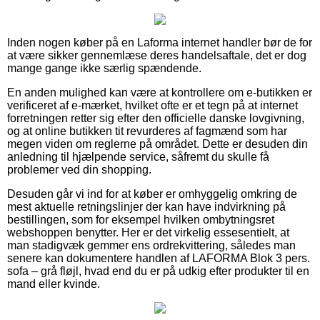
Inden nogen køber på en Laforma internet handler bør de for
at være sikker gennemlæse deres handelsaftale, det er dog
mange gange ikke særlig spændende.
En anden mulighed kan være at kontrollere om e-butikken er
verificeret af e-mærket, hvilket ofte er et tegn på at internet
forretningen retter sig efter den officielle danske lovgivning,
og at online butikken tit revurderes af fagmænd som har
megen viden om reglerne på området. Dette er desuden din
anledning til hjælpende service, såfremt du skulle få
problemer ved din shopping.
Desuden går vi ind for at køber er omhyggelig omkring de
mest aktuelle retningslinjer der kan have indvirkning på
bestillingen, som for eksempel hvilken ombytningsret
webshoppen benytter. Her er det virkelig essesentielt, at
man stadigvæk gemmer ens ordrekvittering, således man
senere kan dokumentere handlen af LAFORMA Blok 3 pers.
sofa – grå fløjl, hvad end du er på udkig efter produkter til en
mand eller kvinde.