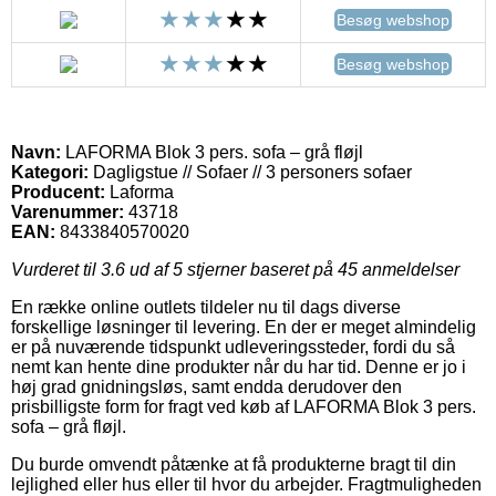
Besøg webshop
Besøg webshop
Navn:
LAFORMA Blok 3 pers. sofa – grå fløjl
Kategori:
Dagligstue // Sofaer // 3 personers sofaer
Producent:
Laforma
Varenummer:
43718
EAN:
8433840570020
Vurderet til
3.6
ud af 5 stjerner baseret på
45
anmeldelser
En række online outlets tildeler nu til dags diverse
forskellige løsninger til levering. En der er meget almindelig
er på nuværende tidspunkt udleveringssteder, fordi du så
nemt kan hente dine produkter når du har tid. Denne er jo i
høj grad gnidningsløs, samt endda derudover den
prisbilligste form for fragt ved køb af LAFORMA Blok 3 pers.
sofa – grå fløjl.
Du burde omvendt påtænke at få produkterne bragt til din
lejlighed eller hus eller til hvor du arbejder. Fragtmuligheden