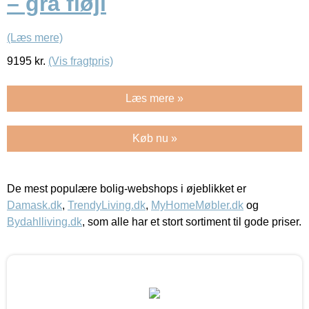
– grå fløjl
(Læs mere)
9195
kr.
(Vis fragtpris)
Læs mere »
Køb nu »
De mest populære bolig-webshops i øjeblikket er
Damask.dk
,
TrendyLiving.dk
,
MyHomeMøbler.dk
og
Bydahlliving.dk
, som alle har et stort sortiment til gode priser.