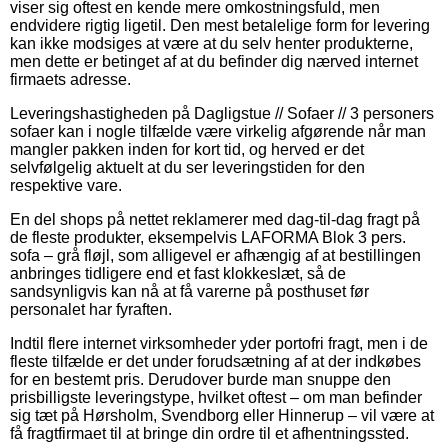
viser sig oftest en kende mere omkostningsfuld, men
endvidere rigtig ligetil. Den mest betalelige form for levering
kan ikke modsiges at være at du selv henter produkterne,
men dette er betinget af at du befinder dig nærved internet
firmaets adresse.
Leveringshastigheden på Dagligstue // Sofaer // 3 personers
sofaer kan i nogle tilfælde være virkelig afgørende når man
mangler pakken inden for kort tid, og herved er det
selvfølgelig aktuelt at du ser leveringstiden for den
respektive vare.
En del shops på nettet reklamerer med dag-til-dag fragt på
de fleste produkter, eksempelvis LAFORMA Blok 3 pers.
sofa – grå fløjl, som alligevel er afhængig af at bestillingen
anbringes tidligere end et fast klokkeslæt, så de
sandsynligvis kan nå at få varerne på posthuset før
personalet har fyraften.
Indtil flere internet virksomheder yder portofri fragt, men i de
fleste tilfælde er det under forudsætning af at der indkøbes
for en bestemt pris. Derudover burde man snuppe den
prisbilligste leveringstype, hvilket oftest – om man befinder
sig tæt på Hørsholm, Svendborg eller Hinnerup – vil være at
få fragtfirmaet til at bringe din ordre til et afhentningssted.