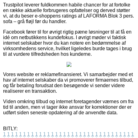
Trustpilot leverer fuldkommen habile chancer for at fortolke
en række aktuelle forbrugeres opfattelser og derved støtter
vi, at du beser e-shoppens ratings af LAFORMA Blok 3 pers.
sofa – grå fløjl før du handler.
Facebook fører til for øvrigt rigtig pæne løsninger til at få en
idé om netbutikkens kundefokus. I øvrigt møder vi faktisk
internet selskaber hvor du kan notere en bedømmelse af
virksomhedens service, hvilket ligeledes burde tages i brug
til at vurdere tilfredsheden hos kunderne.
Vores website er reklamefinansieret. Vi samarbejder med et
hav af internet selskaber da vi promoverer firmaernes tilbud,
og får betaling forudsat den besøgende vi sender videre
realiserer en transaktion.
Viden omkring tilbud og internet foretagender værnes om fra
tid til anden, men vi tager ikke ansvar for korrektioner der er
udført siden seneste opdatering af de anvendte data.
BITLY:
1
1
1
1
1
1
1
1
1
1
1
1
1
1
1
1
1
1
1
1
1
1
1
1
1
1
1
1
1
1
1
1
1