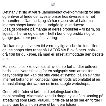
Det har vist sig at være ualmindeligt overkommeligt for alle
og enhver at finde de laveste priser hos diverse internet
forhandlere i Danmark, og så har massevis af Laforma
internet shops fundet det uundgåeligt at reducere
udsalgspriserne på mange af deres produkter – til børn, og
ligeså til herrer og damer – helt i bund, og endda nogle
gange garantere portofri levering.
Det kan dog til hver en tid være nyttigt at checke indtil flere
online shops efter rabat på LAFORMA Blok 3 pers. sofa –
grå fløjl før du køber, så man er sikret at modtage den bedste
pris.
Man skal blot ikke overse, at hvis en e-forhandler udlover
bedst i test varer til salg for en salgspris som anses for
besynderligt lav, kan det ofte være et symbol på en svindel
internet forhandler. Kortbetalinger er trods alt omfattet af en
foranstaltning, der værner os imod uægte webshops.
Generelt tilråder vi køb med betalingskort eller
mobilbetaling. Alternativt kan du drage nytte af en løsning på
afbetaling som f.eks. ViaBill, i tilfælde af at du ser en fordel i
at afdrage betalingen over et længere tidsrum.