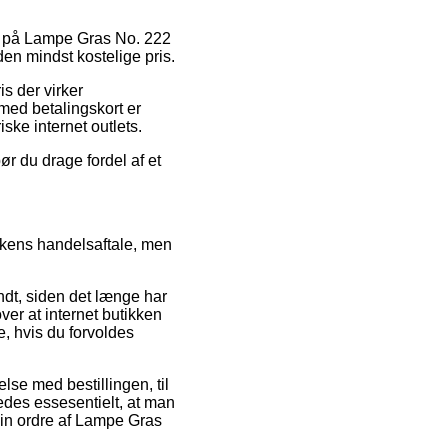
bud på Lampe Gras No. 222
en mindst kostelige pris.
s der virker
 med betalingskort er
ske internet outlets.
r du drage fordel af et
tikkens handelsaftale, men
dt, siden det længe har
ver at internet butikken
e, hvis du forvoldes
lse med bestillingen, til
ledes essesentielt, at man
sin ordre af Lampe Gras