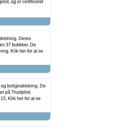
lot, og er certificeret
ndretning. Deres
s 37 butikker. De
ing. Klik her for at se
 og boligindretning. De
r på Trustpilot.
5. Klik her for at se