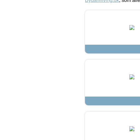
Bydahlliving.dk
, som alle