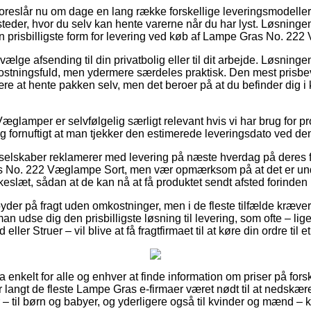
oreslår nu om dage en lang række forskellige leveringsmodelle
eder, hvor du selv kan hente varerne når du har lyst. Løsningen
n prisbilligste form for levering ved køb af Lampe Gras No. 22
ælge afsending til din privatbolig eller til dit arbejde. Løsninge
tningsfuld, men ydermere særdeles praktisk. Den mest prisbevid
være at hente pakken selv, men det beroer på at du befinder dig i k
glamper er selvfølgelig særligt relevant hvis vi har brug for pro
g fornuftigt at man tjekker den estimerede leveringsdato ved den
elskaber reklamerer med levering på næste hverdag på deres f
No. 222 Væglampe Sort, men vær opmærksom på at det er under
keslæt, sådan at de kan nå at få produktet sendt afsted forinden lo
yder på fragt uden omkostninger, men i de fleste tilfælde kræver d
man udse dig den prisbilligste løsning til levering, som ofte – li
ller Struer – vil blive at få fragtfirmaet til at køre din ordre til 
a enkelt for alle og enhver at finde information om priser på forsk
langt de fleste Lampe Gras e-firmaer været nødt til at nedskær
 – til børn og babyer, og yderligere også til kvinder og mænd – 