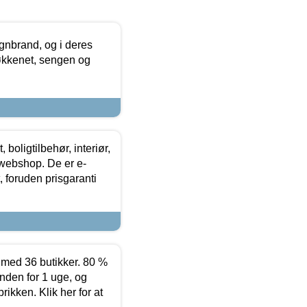
nbrand, og i deres
køkkenet, sengen og
boligtilbehør, interiør,
 webshop. De er e-
 foruden prisgaranti
ed 36 butikker. 80 %
nden for 1 uge, og
ikken. Klik her for at