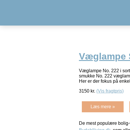
Væglampe 
Væglampe No. 222 i sort
smukke No. 222 væglampe 
Her er der fokus på enk
3150
kr.
(Vis fragtpris)
Læs mere »
De mest populære bolig-