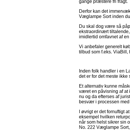
gange præstere fri fragt.
Derfor kan det immervæk b
Væglampe Sort inden du g
Du skal dog være så påpas
ekstraordinært tiltalende
imidlertid omfavnet af en
Vi anbefaler generelt kø
tilbud som f.eks. ViaBill,
Inden folk handler i en L
det er for det meste ikke
Et alternativ kunne mås
været en påvisning af at 
nu og da efterses af juris
besvær i processen med 
I øvrigt er det fornuftig
eksempel hvilken returpol
når som helst sikrer sin
No. 222 Væglampe Sort, h