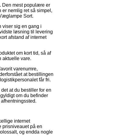
r. Den mest populære er
 er nemlig ret så simpel,
2 Væglampe Sort.
n viser sig en gang i
ste løsning til levering
ort afstand af internet
duktet om kort tid, så af
 aktuelle vare.
avorit varenumre,
forstået at bestillingen
gistikpersonalet får fri.
et at du bestiller for en
gegyldigt om du befinder
et afhentningssted.
ellige internet
e prisniveauet på en
kolossalt, og endda nogle