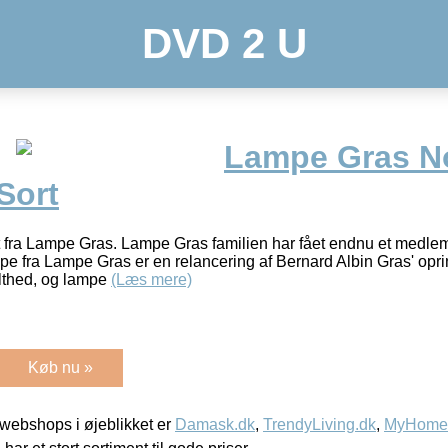
DVD 2 U
Lampe Gras No
Sort
 fra Lampe Gras. Lampe Gras familien har fået endnu et medle
fra Lampe Gras er en relancering af Bernard Albin Gras' oprin
elthed, og lampe
(Læs mere)
Køb nu »
webshops i øjeblikket er
Damask.dk
,
TrendyLiving.dk
,
MyHomeM