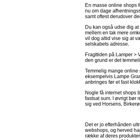
En masse online shops f
nu om dage afhentningsst
samt oftest derudover de
Du kan også udse dig at v
mellem en tak mere omkos
vil dog altid vise sig at 
selskabets adresse.
Fragttiden på Lamper > Væ
den grund er det temmeli
Temmelig mange online s
eksempelvis Lampe Gras 
anbringes før et fast klok
Nogle få internet shops b
fastsat sum. I øvrigt bør 
sig ved Horsens, Birkerød e
Det er jo efterhånden ultr
webshops, og herved har 
række af deres produkter