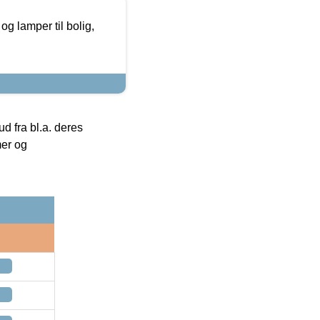
g lamper til bolig,
 fra bl.a. deres
mer og