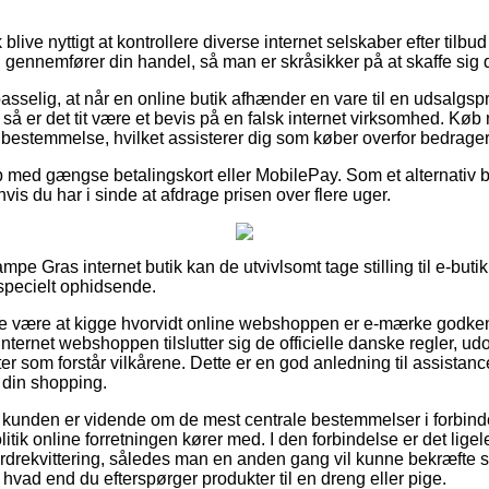
live nyttigt at kontrollere diverse internet selskaber efter til
ennemfører din handel, så man er skråsikker på at skaffe sig d
selig, at når en online butik afhænder en vare til en udsalgspri
, så er det tit være et bevis på en falsk internet virksomhed. Køb
 bestemmelse, hvilket assisterer dig som køber overfor bedrageri
b med gængse betalingskort eller MobilePay. Som et alternativ bø
 hvis du har i sinde at afdrage prisen over flere uger.
ampe Gras internet butik kan de utvivlsomt tage stilling til e-bu
 specielt ophidsende.
ke være at kigge hvorvidt online webshoppen er e-mærke godken
internet webshoppen tilslutter sig de officielle danske regler, udo
ter som forstår vilkårene. Dette er en god anledning til assistanc
din shopping.
t at kunden er vidende om de mest centrale bestemmelser i forbinde
itik online forretningen kører med. I den forbindelse er det lige
 ordrekvittering, således man en anden gang vil kunne bekræfte 
vad end du efterspørger produkter til en dreng eller pige.