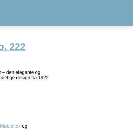
. 222
m – den elegante og
delige design fra 1922.
øbler.dk
og