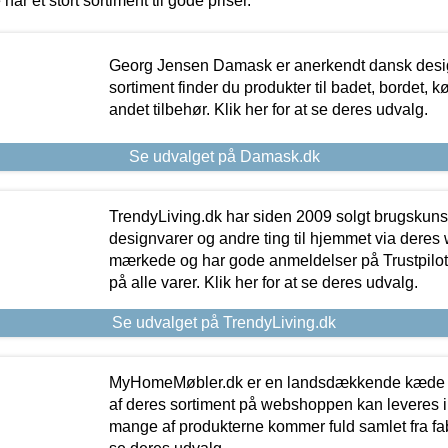
 har et stort sortiment til gode priser.
Georg Jensen Damask er anerkendt dansk desig
sortiment finder du produkter til badet, bordet, 
andet tilbehør. Klik her for at se deres udvalg.
Se udvalget på Damask.dk
TrendyLiving.dk har siden 2009 solgt brugskunst, 
designvarer og andre ting til hjemmet via deres
mærkede og har gode anmeldelser på Trustpilot,
på alle varer. Klik her for at se deres udvalg.
Se udvalget på TrendyLiving.dk
MyHomeMøbler.dk er en landsdækkende kæde m
af deres sortiment på webshoppen kan leveres i
mange af produkterne kommer fuld samlet fra fabr