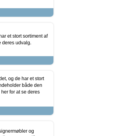
ar et stort sortiment af
e deres udvalg.
t, og de har et stort
 indeholder både den
 her for at se deres
esignermøbler og