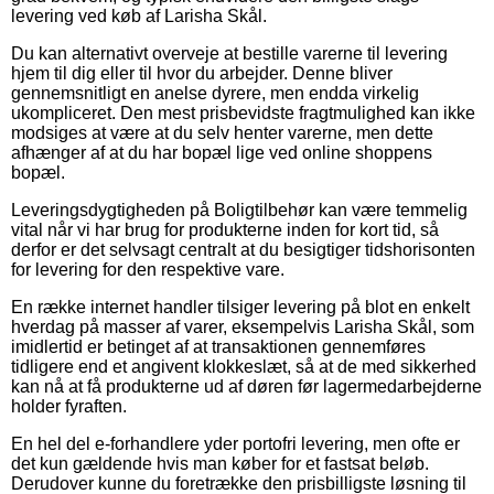
levering ved køb af Larisha Skål.
Du kan alternativt overveje at bestille varerne til levering
hjem til dig eller til hvor du arbejder. Denne bliver
gennemsnitligt en anelse dyrere, men endda virkelig
ukompliceret. Den mest prisbevidste fragtmulighed kan ikke
modsiges at være at du selv henter varerne, men dette
afhænger af at du har bopæl lige ved online shoppens
bopæl.
Leveringsdygtigheden på Boligtilbehør kan være temmelig
vital når vi har brug for produkterne inden for kort tid, så
derfor er det selvsagt centralt at du besigtiger tidshorisonten
for levering for den respektive vare.
En række internet handler tilsiger levering på blot en enkelt
hverdag på masser af varer, eksempelvis Larisha Skål, som
imidlertid er betinget af at transaktionen gennemføres
tidligere end et angivent klokkeslæt, så at de med sikkerhed
kan nå at få produkterne ud af døren før lagermedarbejderne
holder fyraften.
En hel del e-forhandlere yder portofri levering, men ofte er
det kun gældende hvis man køber for et fastsat beløb.
Derudover kunne du foretrække den prisbilligste løsning til