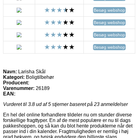
Besøg webshop
Besøg webshop
Besøg webshop
Besøg webshop
Navn:
Larisha Skål
Kategori:
Boligtilbehør
Producent:
Varenummer:
26189
EAN:
Vurderet til
3.8
ud af 5 stjerner baseret på
23
anmeldelser
En hel del online forhandlere tildeler nu om stunder diverse
forskellige fragttyper. En af de mest populære er nu til dags
pakkeshoppen, og så kan du blot hente produkterne når det
passer ind i din kalender. Fragtmuligheden er nemlig i høj
grad bekvem, og typisk endvidere den billigste slags