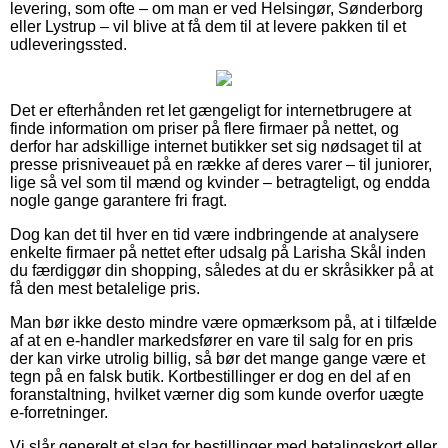
levering, som ofte – om man er ved Helsingør, Sønderborg
eller Lystrup – vil blive at få dem til at levere pakken til et
udleveringssted.
Det er efterhånden ret let gængeligt for internetbrugere at
finde information om priser på flere firmaer på nettet, og
derfor har adskillige internet butikker set sig nødsaget til at
presse prisniveauet på en række af deres varer – til juniorer,
lige så vel som til mænd og kvinder – betragteligt, og endda
nogle gange garantere fri fragt.
Dog kan det til hver en tid være indbringende at analysere
enkelte firmaer på nettet efter udsalg på Larisha Skål inden
du færdiggør din shopping, således at du er skråsikker på at
få den mest betalelige pris.
Man bør ikke desto mindre være opmærksom på, at i tilfælde
af at en e-handler markedsfører en vare til salg for en pris
der kan virke utrolig billig, så bør det mange gange være et
tegn på en falsk butik. Kortbestillinger er dog en del af en
foranstaltning, hvilket værner dig som kunde overfor uægte
e-forretninger.
Vi slår generelt et slag for bestillinger med betalingskort eller