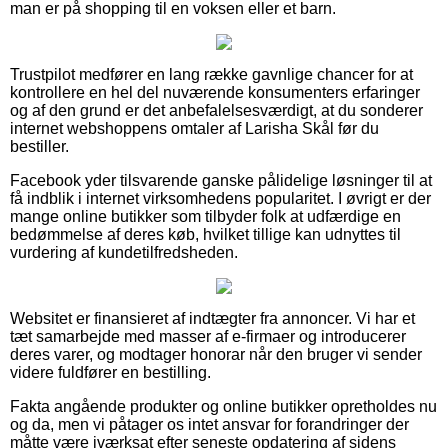
man er på shopping til en voksen eller et barn.
Trustpilot medfører en lang række gavnlige chancer for at
kontrollere en hel del nuværende konsumenters erfaringer
og af den grund er det anbefalelsesværdigt, at du sonderer
internet webshoppens omtaler af Larisha Skål før du
bestiller.
Facebook yder tilsvarende ganske pålidelige løsninger til at
få indblik i internet virksomhedens popularitet. I øvrigt er der
mange online butikker som tilbyder folk at udfærdige en
bedømmelse af deres køb, hvilket tillige kan udnyttes til
vurdering af kundetilfredsheden.
Websitet er finansieret af indtægter fra annoncer. Vi har et
tæt samarbejde med masser af e-firmaer og introducerer
deres varer, og modtager honorar når den bruger vi sender
videre fuldfører en bestilling.
Fakta angående produkter og online butikker opretholdes nu
og da, men vi påtager os intet ansvar for forandringer der
måtte være iværksat efter seneste opdatering af sidens