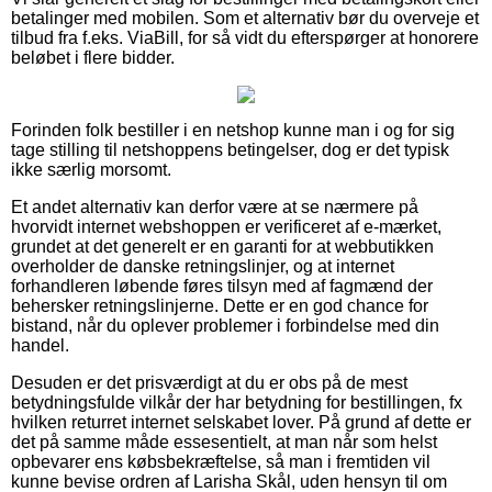
betalinger med mobilen. Som et alternativ bør du overveje et
tilbud fra f.eks. ViaBill, for så vidt du efterspørger at honorere
beløbet i flere bidder.
Forinden folk bestiller i en netshop kunne man i og for sig
tage stilling til netshoppens betingelser, dog er det typisk
ikke særlig morsomt.
Et andet alternativ kan derfor være at se nærmere på
hvorvidt internet webshoppen er verificeret af e-mærket,
grundet at det generelt er en garanti for at webbutikken
overholder de danske retningslinjer, og at internet
forhandleren løbende føres tilsyn med af fagmænd der
behersker retningslinjerne. Dette er en god chance for
bistand, når du oplever problemer i forbindelse med din
handel.
Desuden er det prisværdigt at du er obs på de mest
betydningsfulde vilkår der har betydning for bestillingen, fx
hvilken returret internet selskabet lover. På grund af dette er
det på samme måde essesentielt, at man når som helst
opbevarer ens købsbekræftelse, så man i fremtiden vil
kunne bevise ordren af Larisha Skål, uden hensyn til om