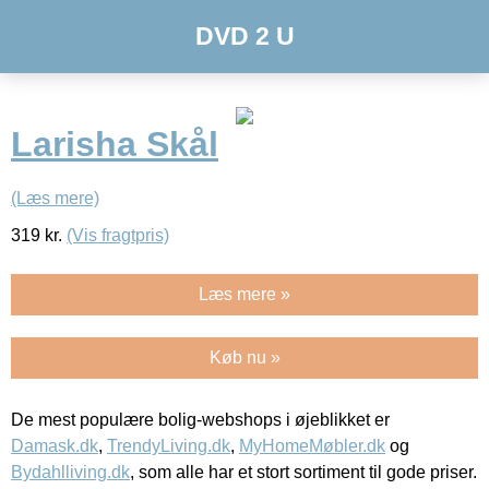
DVD 2 U
Larisha Skål
(Læs mere)
319
kr.
(Vis fragtpris)
Læs mere »
Køb nu »
De mest populære bolig-webshops i øjeblikket er
Damask.dk
,
TrendyLiving.dk
,
MyHomeMøbler.dk
og
Bydahlliving.dk
, som alle har et stort sortiment til gode priser.