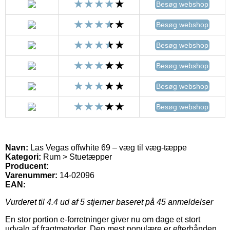
Besøg webshop
Besøg webshop
Besøg webshop
Besøg webshop
Besøg webshop
Besøg webshop
Navn:
Las Vegas offwhite 69 – væg til væg-tæppe
Kategori:
Rum > Stuetæpper
Producent:
Varenummer:
14-02096
EAN:
Vurderet til
4.4
ud af 5 stjerner baseret på
45
anmeldelser
En stor portion e-forretninger giver nu om dage et stort
udvalg af fragtmetoder. Den mest populære er efterhånden