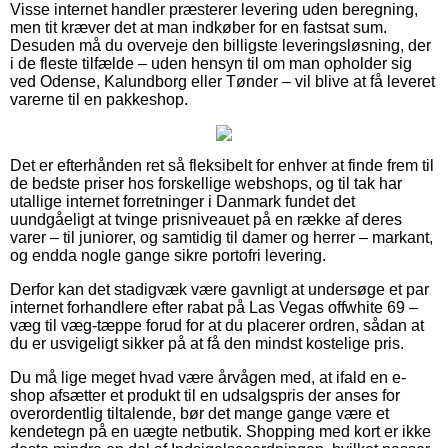
Visse internet handler præsterer levering uden beregning,
men tit kræver det at man indkøber for en fastsat sum.
Desuden må du overveje den billigste leveringsløsning, der
i de fleste tilfælde – uden hensyn til om man opholder sig
ved Odense, Kalundborg eller Tønder – vil blive at få leveret
varerne til en pakkeshop.
Det er efterhånden ret så fleksibelt for enhver at finde frem til
de bedste priser hos forskellige webshops, og til tak har
utallige internet forretninger i Danmark fundet det
uundgåeligt at tvinge prisniveauet på en række af deres
varer – til juniorer, og samtidig til damer og herrer – markant,
og endda nogle gange sikre portofri levering.
Derfor kan det stadigvæk være gavnligt at undersøge et par
internet forhandlere efter rabat på Las Vegas offwhite 69 –
væg til væg-tæppe forud for at du placerer ordren, sådan at
du er usvigeligt sikker på at få den mindst kostelige pris.
Du må lige meget hvad være årvågen med, at ifald en e-
shop afsætter et produkt til en udsalgspris der anses for
overordentlig tiltalende, bør det mange gange være et
kendetegn på en uægte netbutik. Shopping med kort er ikke