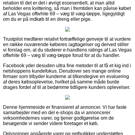
relation til det er det i øvrigt essesentielt, at man altid
beholder ens kvittering, så man i fremtiden kan påvise købet
af Las Vegas offwhite 69 – væg til væg-tæppe, ligegyldigt
om du er på indkøb til en dreng eller pige.
Trustpilot medfører relativt fortræffelige genveje til at vurdere
en række nuværende køberes iagttagelser og derved stiller
vi forslag om, at du studerer e-handlens ratings af Las Vegas
offwhite 69 – væg til væg-tæppe forud for at du handler.
Facebook yder desuden ultra fine metoder til at få et kig ind i
netshoppens kundefokus. Derudover ses mange online
firmaer som tilbyder kunderne at tilkendegive en evaluering
af deres købsoplevelse, hvilket på samme måde burde
drages fordel af til at bedømme tidligere kunders oplevelser.
Denne hjemmeside er finansieret af annoncer. Vi har faste
samarbejder med en del e-shops da vi annoncerer
virksomhedernes varer, og tjener godtgørelse om de
besøgende vi sender videre foretager et køb.
Oplysninger angående varer og netbutikker understøttes