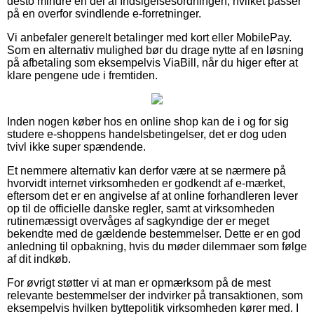
desto mindre en del af Indsigelsesordningen, hvilket passer
på en overfor svindlende e-forretninger.
Vi anbefaler generelt betalinger med kort eller MobilePay.
Som en alternativ mulighed bør du drage nytte af en løsning
på afbetaling som eksempelvis ViaBill, når du higer efter at
klare pengene ude i fremtiden.
Inden nogen køber hos en online shop kan de i og for sig
studere e-shoppens handelsbetingelser, det er dog uden
tvivl ikke super spændende.
Et nemmere alternativ kan derfor være at se nærmere på
hvorvidt internet virksomheden er godkendt af e-mærket,
eftersom det er en angivelse af at online forhandleren lever
op til de officielle danske regler, samt at virksomheden
rutinemæssigt overvåges af sagkyndige der er meget
bekendte med de gældende bestemmelser. Dette er en god
anledning til opbakning, hvis du møder dilemmaer som følge
af dit indkøb.
For øvrigt støtter vi at man er opmærksom på de mest
relevante bestemmelser der indvirker på transaktionen, som
eksempelvis hvilken byttepolitik virksomheden kører med. I