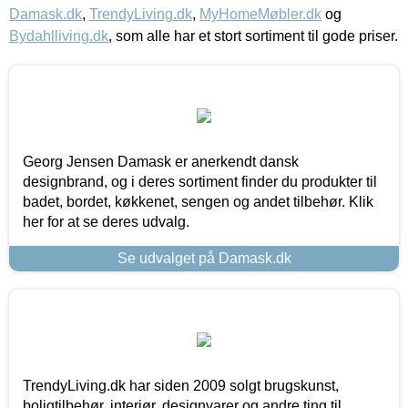
Damask.dk
,
TrendyLiving.dk
,
MyHomeMøbler.dk
og
Bydahlliving.dk
, som alle har et stort sortiment til gode priser.
Georg Jensen Damask er anerkendt dansk
designbrand, og i deres sortiment finder du produkter til
badet, bordet, køkkenet, sengen og andet tilbehør. Klik
her for at se deres udvalg.
Se udvalget på Damask.dk
TrendyLiving.dk har siden 2009 solgt brugskunst,
boligtilbehør, interiør, designvarer og andre ting til