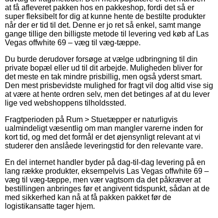
at få afleveret pakken hos en pakkeshop, fordi det så er
super fleksibelt for dig at kunne hente de bestilte produkter
når der er tid til det. Denne er jo ret så enkel, samt mange
gange tillige den billigste metode til levering ved køb af Las
Vegas offwhite 69 – væg til væg-tæppe.
Du burde derudover forsøge at vælge udbringning til din
private bopæl eller ud til dit arbejde. Muligheden bliver for
det meste en tak mindre prisbillig, men også yderst smart.
Den mest prisbevidste mulighed for fragt vil dog altid vise sig
at være at hente ordren selv, men det betinges af at du lever
lige ved webshoppens tilholdssted.
Fragtperioden på Rum > Stuetæpper er naturligvis
ualmindeligt væsentlig om man mangler varerne inden for
kort tid, og med det formål er det øjensynligt relevant at vi
studerer den anslåede leveringstid for den relevante vare.
En del internet handler byder på dag-til-dag levering på en
lang række produkter, eksempelvis Las Vegas offwhite 69 –
væg til væg-tæppe, men vær vagtsom da det påkræver at
bestillingen anbringes før et angivent tidspunkt, sådan at de
med sikkerhed kan nå at få pakken pakket før de
logistikansatte tager hjem.