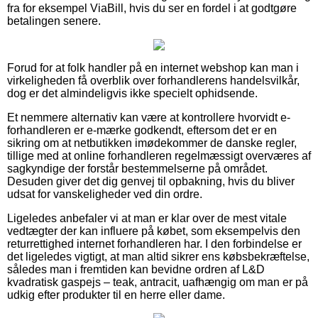
fra for eksempel ViaBill, hvis du ser en fordel i at godtgøre
betalingen senere.
Forud for at folk handler på en internet webshop kan man i
virkeligheden få overblik over forhandlerens handelsvilkår,
dog er det almindeligvis ikke specielt ophidsende.
Et nemmere alternativ kan være at kontrollere hvorvidt e-
forhandleren er e-mærke godkendt, eftersom det er en
sikring om at netbutikken imødekommer de danske regler,
tillige med at online forhandleren regelmæssigt overværes af
sagkyndige der forstår bestemmelserne på området.
Desuden giver det dig genvej til opbakning, hvis du bliver
udsat for vanskeligheder ved din ordre.
Ligeledes anbefaler vi at man er klar over de mest vitale
vedtægter der kan influere på købet, som eksempelvis den
returrettighed internet forhandleren har. I den forbindelse er
det ligeledes vigtigt, at man altid sikrer ens købsbekræftelse,
således man i fremtiden kan bevidne ordren af L&D
kvadratisk gaspejs – teak, antracit, uafhængig om man er på
udkig efter produkter til en herre eller dame.