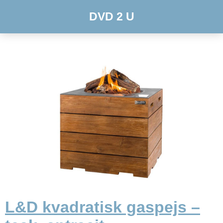
DVD 2 U
L&D kvadratisk gaspejs –