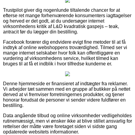
Trustpilot giver dig nogenlunde tiltalende chancer for at
efterse ret mange forhenværende konsumenters iagttagelser
og herved er det godt, at du undersøger internet
virksomhedens kritik af L&D kvadratisk gaspejs – teak,
antracit før du lægger din bestilling.
Facebook forærer dig endvidere evigt fine metoder til at få
indtryk af online webshoppens troværdighed. Tilmed ser vi
mange internet selskaber hvor folk kan offentliggøre en
vurdering af virksomhedens service, hvilket tilmed kan
bruges til at få et indblik i hvor tilfredse kunderne er.
Denne hjemmeside er finansieret af indtægter fra reklamer.
Vi arbejder tæt sammen med en gruppe af butikker på nettet
derved at vi fremviser forretningernes produkter, og tjener
honorar forudsat de personer vi sender videre fuldfører en
bestilling.
Data angående tilbud og online virksomheder vedligeholdes
rutinemæssigt, men vi ønsker ikke at blive stillet ansvarlig for
rettelser der måtte være foretaget siden vi sidste gang
opdaterede websitets informationer.