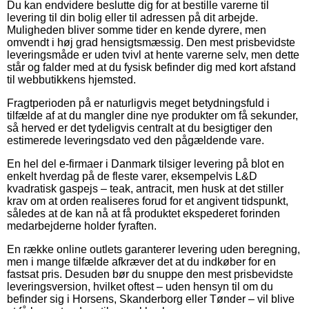
Du kan endvidere beslutte dig for at bestille varerne til
levering til din bolig eller til adressen på dit arbejde.
Muligheden bliver somme tider en kende dyrere, men
omvendt i høj grad hensigtsmæssig. Den mest prisbevidste
leveringsmåde er uden tvivl at hente varerne selv, men dette
står og falder med at du fysisk befinder dig med kort afstand
til webbutikkens hjemsted.
Fragtperioden på er naturligvis meget betydningsfuld i
tilfælde af at du mangler dine nye produkter om få sekunder,
så herved er det tydeligvis centralt at du besigtiger den
estimerede leveringsdato ved den pågældende vare.
En hel del e-firmaer i Danmark tilsiger levering på blot en
enkelt hverdag på de fleste varer, eksempelvis L&D
kvadratisk gaspejs – teak, antracit, men husk at det stiller
krav om at orden realiseres forud for et angivent tidspunkt,
således at de kan nå at få produktet ekspederet forinden
medarbejderne holder fyraften.
En række online outlets garanterer levering uden beregning,
men i mange tilfælde afkræver det at du indkøber for en
fastsat pris. Desuden bør du snuppe den mest prisbevidste
leveringsversion, hvilket oftest – uden hensyn til om du
befinder sig i Horsens, Skanderborg eller Tønder – vil blive