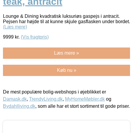
teak, antracit
Lounge & Dining kvadratisk luksuriøs gaspejs i antracit.
Pejsen har højde til at kunne skjule gasflasken under bordet.
(Læs mere)
9999
kr.
(Vis fragtpris)
Læs mere »
Køb nu »
De mest populære bolig-webshops i øjeblikket er
Damask.dk
,
TrendyLiving.dk
,
MyHomeMøbler.dk
og
Bydahlliving.dk
, som alle har et stort sortiment til gode priser.