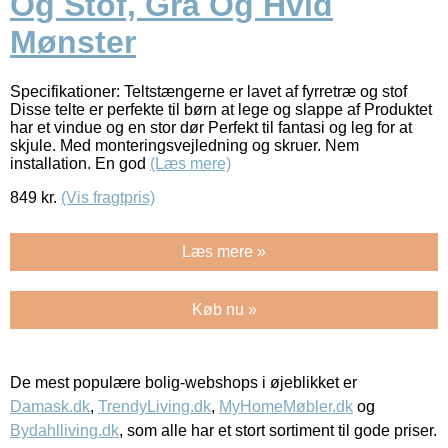
Og Stof, Grå Og Hvid
Mønster
Specifikationer: Teltstængerne er lavet af fyrretræ og stof
Disse telte er perfekte til børn at lege og slappe af Produktet
har et vindue og en stor dør Perfekt til fantasi og leg for at
skjule. Med monteringsvejledning og skruer. Nem
installation. En god
(Læs mere)
849
kr.
(Vis fragtpris)
Læs mere »
Køb nu »
De mest populære bolig-webshops i øjeblikket er
Damask.dk
,
TrendyLiving.dk
,
MyHomeMøbler.dk
og
Bydahlliving.dk
, som alle har et stort sortiment til gode priser.