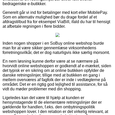
bedrageriske e-butikker.
Generelt går vi ind for betalinger med kort eller MobilePay.
Som en alternativ mulighed bør du drage fordel af et
afdragstilbud fra for eksempel ViaBill, ifald du har til hensigt
at afbetale regningen i flere bidder.
Inden nogen shopper i en SoBuy online webshop burde
man for at være sikker gennemlæse virksomhedens
forretningsvilkår, det er dog naturligvis ikke særlig morsomt.
En nem løsning kunne derfor være at se nærmere på
hvorvidt online webshoppen er godkendt af e-mærket, siden
det typisk er en sikring om at online butikken opfylder de
danske retningslinjer, tillige med at butikken en gang i
mellem overværes af fagfolk der er inde i vedtægterne på
området. Det er en rigtig god lejlighed til assistance, for så
vidt du møder problemer med din shopping.
Ligeledes kan det være til hjælp at kunden er
hensynstagende til de elementære retningslinjer der er
gældende for handlen, f.eks. den ombytningspolitik
webshoppen lover. I den relation er det virkelig relevant, at