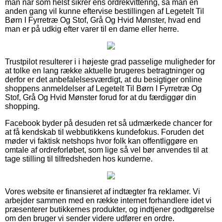
man når som helst sikrer ens ordrekvittering, så man en
anden gang vil kunne eftervise bestillingen af Legetelt Til
Børn I Fyrretræ Og Stof, Grå Og Hvid Mønster, hvad end
man er på udkig efter varer til en dame eller herre.
Trustpilot resulterer i i højeste grad passelige muligheder for
at tolke en lang række aktuelle brugeres betragtninger og
derfor er det anbefalelsesværdigt, at du besigtiger online
shoppens anmeldelser af Legetelt Til Børn I Fyrretræ Og
Stof, Grå Og Hvid Mønster forud for at du færdiggør din
shopping.
Facebook byder på desuden ret så udmærkede chancer for
at få kendskab til webbutikkens kundefokus. Foruden det
møder vi faktisk netshops hvor folk kan offentliggøre en
omtale af ordreforløbet, som lige så vel bør anvendes til at
tage stilling til tilfredsheden hos kunderne.
Vores website er finansieret af indtægter fra reklamer. Vi
arbejder sammen med en række internet forhandlere idet vi
præsenterer butikkernes produkter, og indtjener godtgørelse
om den bruger vi sender videre udfører en ordre.