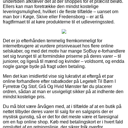
undertiden afkræver det at der shoppes for et præcist beløb.
Ellers kan man foretrække den mindst kostelige
leveringsmulighed, hvilket i de fleste tilfælde – uanset om
man bor i Køge, Skive eller Fredensborg – er at få
fragtfirmaet til at køre produkterne til et udleveringssted.
Det er jo efterhånden temmelig fremkommeligt for
internetbrugere at vurdere prisniveauet hos flere online
selskaber, og med det motiv har mange SoBuy e-forhandlere
set sig tvunget til at formindske priserne på deres varer – til
juniorer, og ligeså til mænd og kvinder – voldsomt, og endda
nogle gange byde på fragt uden betaling.
Men det kan imidlertid vise sig lukrativt at eftergå et par
online forhandlere efter rabatkoder på Legetelt Til Børn I
Fyrretræ Og Stof, Grå Og Hvid Mønster før du placerer
ordren, sådan at man er usvigeligt sikker på at indhente den
mindst kostelige pris.
Du må blot være årvågen med, at i tilfælde af at en butik på
nettet tilbyder deres varer til salg for en salgspris der er
mystisk gunstig, så er det for det meste være et faresignal
om en fup online shop. Køb med betalingskort er i hvert fald
omsluttet af en retningslinje, der sikrer folk overfor