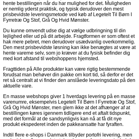
hente bestillingen når du har mulighed for det. Muligheden
er nemlig yderst praktisk, og typisk derudover den mest
prisbevidste leveringsmetode ved køb af Legetelt Til Børn I
Fyrretræ Og Stof, Grå Og Hvid Mønster.
Du kunne omvendt udse dig at vælge udbringning til din
lejlighed eller ud på dit arbejde. Fragtformen er som oftest et
hak mere pebret, men derudover usædvanlig overkommelig.
Den mest prisbevidste løsning kan ikke benægtes at være at
hente varerne selv, som jo kræver at du fysisk befinder dig
med kort afstand til webshoppens hjemsted.
Fragttiden på Alle produkter kan være rigtig bestemmende
forudsat man behøver din pakke om kort tid, så derfor er det
ret så centralt at vi finder den anslåede leveringsdato på den
aktuelle vare.
En masse webshops giver 1 hverdags levering på en masse
varenumre, eksempelvis Legetelt Til Børn I Fyrretræ Og Stof,
Grå Og Hvid Mønster, men glem ikke at det afhænger af at
bestillingen køres igennem tidligere end et aftalt tidspunkt,
med det formål at de sandsynligvis kan nå at få dit nye
produkt ekspederet inden de pakkeansatte har fyraften.
Indtil flere e-shops i Danmark tilbyder portofri levering, men