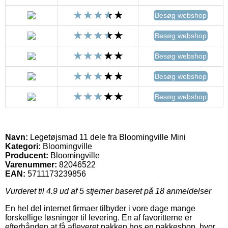
Besøg webshop
Besøg webshop
Besøg webshop
Besøg webshop
Besøg webshop
Navn:
Legetøjsmad 11 dele fra Bloomingville Mini
Kategori:
Bloomingville
Producent:
Bloomingville
Varenummer:
82046522
EAN:
5711173239856
Vurderet til
4.9
ud af 5 stjerner baseret på
18
anmeldelser
En hel del internet firmaer tilbyder i vore dage mange
forskellige løsninger til levering. En af favoritterne er
efterhånden at få afleveret pakken hos en pakkeshop, hvor