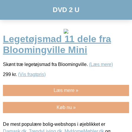
DVD 2 U
Legetøjsmad 11 dele fra
Bloomingville Mini
Skønt træ legetøjsmad fra Bloomingville.
(Læs mere)
299
kr.
(Vis fragtpris)
Læs mere »
Køb nu »
De mest populære bolig-webshops i øjeblikket er
Damask.dk
,
TrendyLiving.dk
,
MyHomeMøbler.dk
og