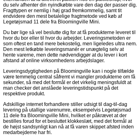
du selv afhenter din nyindkøbte vare den dag der passer dig.
Fragttypen er nemlig i høj grad fremkommelig, samt tit
endvidere den mest betalelige fragtmetode ved køb af
Legetøjsmad 11 dele fra Bloomingville Mini.
Du bør lige så vel beslutte dig for at få produkterne leveret til
hvor du bor eller til hvor du arbejder. Leveringsmetoden er
som oftest en tand mere bekostelig, men ligeledes ultra nem.
Den mest letkøbte leveringsmanér er unægtelig selv at
hente varerne, men dette nødvendiggør at du lever i kort
afstand af online virksomhedens arbejdslager.
Leveringsdygtigheden på Bloomingville kan i nogle tilfælde
være temmelig central såfremt vi mangler produkterne om få
sekunder, så med det formål er det virkelig meningsfuldt at
man checker det anslåede leveringstidspunkt på det
respektive produkt.
Adskillige internet forhandlere stiller udsigt til dag-til-dag
levering på utallige varenumre, eksempelvis Legetøjsmad
11 dele fra Bloomingville Mini, hvilket er påkrævet at der
bestilles forud for et besluttet klokkeslæt, med det formål at
de højst sandsynligt kan nå at få varen skippet afsted inden
medarbejderne har fri.