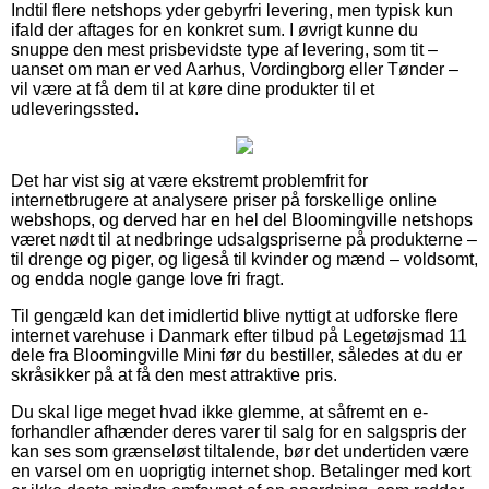
Indtil flere netshops yder gebyrfri levering, men typisk kun
ifald der aftages for en konkret sum. I øvrigt kunne du
snuppe den mest prisbevidste type af levering, som tit –
uanset om man er ved Aarhus, Vordingborg eller Tønder –
vil være at få dem til at køre dine produkter til et
udleveringssted.
Det har vist sig at være ekstremt problemfrit for
internetbrugere at analysere priser på forskellige online
webshops, og derved har en hel del Bloomingville netshops
været nødt til at nedbringe udsalgspriserne på produkterne –
til drenge og piger, og ligeså til kvinder og mænd – voldsomt,
og endda nogle gange love fri fragt.
Til gengæld kan det imidlertid blive nyttigt at udforske flere
internet varehuse i Danmark efter tilbud på Legetøjsmad 11
dele fra Bloomingville Mini før du bestiller, således at du er
skråsikker på at få den mest attraktive pris.
Du skal lige meget hvad ikke glemme, at såfremt en e-
forhandler afhænder deres varer til salg for en salgspris der
kan ses som grænseløst tiltalende, bør det undertiden være
en varsel om en uoprigtig internet shop. Betalinger med kort