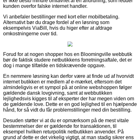
er ikke desto mindre omfavnet af en anordning, som redder
kunden overfor falske internet handler.
Vi anbefaler bestillinger med kort eller mobilbetaling.
Alternativt bør du drage fordel af en løsning som
eksempelvis ViaBill, hvis du higer efter at afdrage
omkostningerne over tid.
Forud for at nogen shopper hos en Bloomingville webbutik
bør de faktisk studere netbutikkens forretningsaftale, det er
dog i mange tilfælde en tidskrævende opgave.
En nemmere løsning kan derfor være at finde ud af hvorvidt
internet butikken er medlem af e-mærket, eftersom det
almindeligvis er et sympol på at online webshoppen følger
gældende dansk lovgivning, samt at webbutikken
lejlighedsvis kigges til af eksperter der har megen viden om
de gældende love. Dette er en god lejlighed til en hjælpende
hånd, for så vidt du får problemstillinger med din bestilling.
Desuden støtter vi at du er opmærksom på de mest vitale
bestemmelser der er gældende for transaktionen, til
eksempel hvilken returpolitik netbutikken anvender. På
grund af dette er det virkelig vigtigt, at man stadig sikrer ens