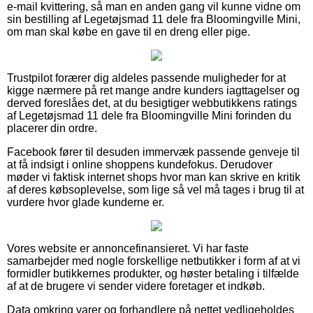
e-mail kvittering, så man en anden gang vil kunne vidne om
sin bestilling af Legetøjsmad 11 dele fra Bloomingville Mini,
om man skal købe en gave til en dreng eller pige.
Trustpilot forærer dig aldeles passende muligheder for at
kigge nærmere på ret mange andre kunders iagttagelser og
derved foreslåes det, at du besigtiger webbutikkens ratings
af Legetøjsmad 11 dele fra Bloomingville Mini forinden du
placerer din ordre.
Facebook fører til desuden immervæk passende genveje til
at få indsigt i online shoppens kundefokus. Derudover
møder vi faktisk internet shops hvor man kan skrive en kritik
af deres købsoplevelse, som lige så vel må tages i brug til at
vurdere hvor glade kunderne er.
Vores website er annoncefinansieret. Vi har faste
samarbejder med nogle forskellige netbutikker i form af at vi
formidler butikkernes produkter, og høster betaling i tilfælde
af at de brugere vi sender videre foretager et indkøb.
Data omkring varer og forhandlere på nettet vedligeholdes