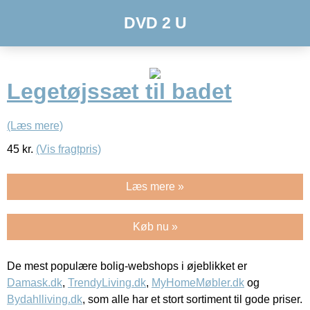
DVD 2 U
Legetøjssæt til badet
(Læs mere)
45
kr.
(Vis fragtpris)
Læs mere »
Køb nu »
De mest populære bolig-webshops i øjeblikket er
Damask.dk
,
TrendyLiving.dk
,
MyHomeMøbler.dk
og
Bydahlliving.dk
, som alle har et stort sortiment til gode priser.