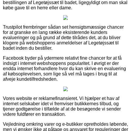
bestillingen af Legetøjssæt til badet, ligegyldigt om man skal
købe gave til en herre eller dame.
Trustpilot frembringer sådan set hensigtsmæssige chancer
for at granske en lang række eksisterende kunders
evalueringer og på grund af dette tilrådes det, at du bliver
klogere på webshoppens anmeldelser af Legetøjssæt til
badet inden du bestiller.
Facebook byder på ydermere relativt fine chancer for at få
indsigt i internet webshoppens popularitet. I øvrigt er der
endda internet forhandlere hvor du kan skrive en evaluering
af købsoplevelsen, som lige så vel må tages i brug til at
afveje kundetilfredsheden.
Vores website er reklamefinansieret. Vi hjælper et hav af
internet selskaber idet vi fremviser butikkernes tilbud, og
tjener godtgørelse i tilfælde af at de besøgende vi sender
videre fuldfører en transaktion.
Vejledning omkring varer og e-butikker opretholdes løbende,
men vi ønsker ikke at påtage os ansvaret for reguleringer der