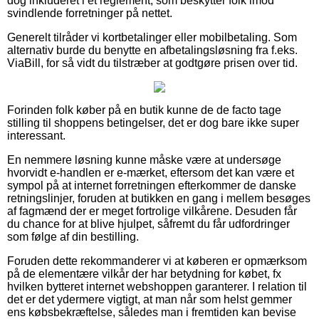
dog inkluderet i et reglement, som beskytter folk imod
svindlende forretninger på nettet.
Generelt tilråder vi kortbetalinger eller mobilbetaling. Som
alternativ burde du benytte en afbetalingsløsning fra f.eks.
ViaBill, for så vidt du tilstræber at godtgøre prisen over tid.
Forinden folk køber på en butik kunne de de facto tage
stilling til shoppens betingelser, det er dog bare ikke super
interessant.
En nemmere løsning kunne måske være at undersøge
hvorvidt e-handlen er e-mærket, eftersom det kan være et
sympol på at internet forretningen efterkommer de danske
retningslinjer, foruden at butikken en gang i mellem besøges
af fagmænd der er meget fortrolige vilkårene. Desuden får
du chance for at blive hjulpet, såfremt du får udfordringer
som følge af din bestilling.
Foruden dette rekommanderer vi at køberen er opmærksom
på de elementære vilkår der har betydning for købet, fx
hvilken bytteret internet webshoppen garanterer. I relation til
det er det ydermere vigtigt, at man når som helst gemmer
ens købsbekræftelse, således man i fremtiden kan bevise