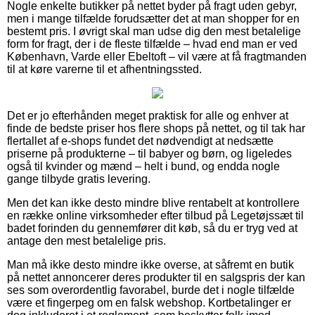
Nogle enkelte butikker på nettet byder på fragt uden gebyr,
men i mange tilfælde forudsætter det at man shopper for en
bestemt pris. I øvrigt skal man udse dig den mest betalelige
form for fragt, der i de fleste tilfælde – hvad end man er ved
København, Varde eller Ebeltoft – vil være at få fragtmanden
til at køre varerne til et afhentningssted.
Det er jo efterhånden meget praktisk for alle og enhver at
finde de bedste priser hos flere shops på nettet, og til tak har
flertallet af e-shops fundet det nødvendigt at nedsætte
priserne på produkterne – til babyer og børn, og ligeledes
også til kvinder og mænd – helt i bund, og endda nogle
gange tilbyde gratis levering.
Men det kan ikke desto mindre blive rentabelt at kontrollere
en række online virksomheder efter tilbud på Legetøjssæt til
badet forinden du gennemfører dit køb, så du er tryg ved at
antage den mest betalelige pris.
Man må ikke desto mindre ikke overse, at såfremt en butik
på nettet annoncerer deres produkter til en salgspris der kan
ses som overordentlig favorabel, burde det i nogle tilfælde
være et fingerpeg om en falsk webshop. Kortbetalinger er