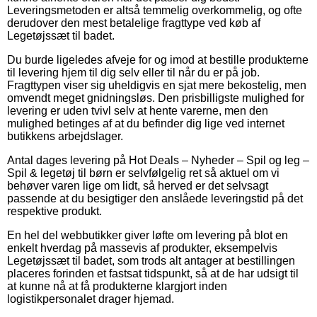
Leveringsmetoden er altså temmelig overkommelig, og ofte
derudover den mest betalelige fragttype ved køb af
Legetøjssæt til badet.
Du burde ligeledes afveje for og imod at bestille produkterne
til levering hjem til dig selv eller til når du er på job.
Fragttypen viser sig uheldigvis en sjat mere bekostelig, men
omvendt meget gnidningsløs. Den prisbilligste mulighed for
levering er uden tvivl selv at hente varerne, men den
mulighed betinges af at du befinder dig lige ved internet
butikkens arbejdslager.
Antal dages levering på Hot Deals – Nyheder – Spil og leg –
Spil & legetøj til børn er selvfølgelig ret så aktuel om vi
behøver varen lige om lidt, så herved er det selvsagt
passende at du besigtiger den anslåede leveringstid på det
respektive produkt.
En hel del webbutikker giver løfte om levering på blot en
enkelt hverdag på massevis af produkter, eksempelvis
Legetøjssæt til badet, som trods alt antager at bestillingen
placeres forinden et fastsat tidspunkt, så at de har udsigt til
at kunne nå at få produkterne klargjort inden
logistikpersonalet drager hjemad.