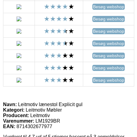
Besøg webshop
Besøg webshop
Besøg webshop
Besøg webshop
Besøg webshop
Besøg webshop
Besøg webshop
Navn:
Leitmotiv lænestol Explicit gul
Kategori:
Leitmotiv Møbler
Producent:
Leitmotiv
Varenummer:
LM1929BR
EAN:
8714302677977
Vurderet til
4.7
ud af 5 stjerner baseret på
3
anmeldelser