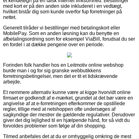
et kendetegn på en falsk internet virksomhed. Bestillinger
med kort er på den anden side inkluderet i en vedtægt,
hvilket bistår dig som kunde overfor fup forretninger på
nettet.
Generelt tilråder vi bestillinger med betalingskort eller
MobilePay. Som en anden løsning kan du benytte en
afbetalingsordning som for eksempel ViaBill, forudsat du ser
en fordel i at dække pengene over en periode.
Forinden folk handler hos en Leitmotiv online webshop
burde man i og for sig granske webbutikkens
forretningsbetingelser, men det er tit et tidskrævende
arbejde.
Et nemmere alternativ kunne være at kigge hvorvidt online
firmaet er godkendt af e-mærket, grundet at det bør være en
angivelse af at e-forretningen efterkommer de opstillede
regler, tillige med at netshoppen ofte undersøges af
sagkyndige der mestrer de gældende regulativer. Derudover
giver det dig lejlighed til en hjælpende hånd, for så vidt du
forvoldes problemer som følge af din shopping.
Tilmed anbefales det at du er omhyggelig omkring de mest