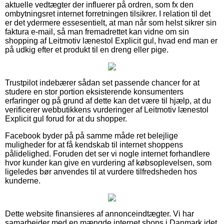
aktuelle vedtægter der influerer på ordren, som fx den
ombytningsret internet forretningen tilsikrer. I relation til det
er det ydermere essesentielt, at man når som helst sikrer sin
faktura e-mail, så man fremadrettet kan vidne om sin
shopping af Leitmotiv lænestol Explicit gul, hvad end man er
på udkig efter et produkt til en dreng eller pige.
Trustpilot indebærer sådan set passende chancer for at
studere en stor portion eksisterende konsumenters
erfaringer og på grund af dette kan det være til hjælp, at du
verificerer webbutikkens vurderinger af Leitmotiv lænestol
Explicit gul forud for at du shopper.
Facebook byder på på samme måde ret belejlige
muligheder for at få kendskab til internet shoppens
pålidelighed. Foruden det ser vi nogle internet forhandlere
hvor kunder kan give en vurdering af købsoplevelsen, som
ligeledes bør anvendes til at vurdere tilfredsheden hos
kunderne.
Dette website finansieres af annonceindtægter. Vi har
samarbejder med en mængde internet shops i Danmark idet