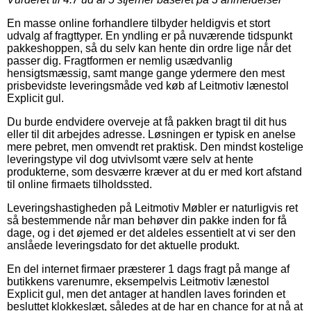
En masse online forhandlere tilbyder heldigvis et stort
udvalg af fragttyper. En yndling er på nuværende tidspunkt
pakkeshoppen, så du selv kan hente din ordre lige når det
passer dig. Fragtformen er nemlig usædvanlig
hensigtsmæssig, samt mange gange ydermere den mest
prisbevidste leveringsmåde ved køb af Leitmotiv lænestol
Explicit gul.
Du burde endvidere overveje at få pakken bragt til dit hus
eller til dit arbejdes adresse. Løsningen er typisk en anelse
mere pebret, men omvendt ret praktisk. Den mindst kostelige
leveringstype vil dog utvivlsomt være selv at hente
produkterne, som desværre kræver at du er med kort afstand
til online firmaets tilholdssted.
Leveringshastigheden på Leitmotiv Møbler er naturligvis ret
så bestemmende når man behøver din pakke inden for få
dage, og i det øjemed er det aldeles essentielt at vi ser den
anslåede leveringsdato for det aktuelle produkt.
En del internet firmaer præsterer 1 dags fragt på mange af
butikkens varenumre, eksempelvis Leitmotiv lænestol
Explicit gul, men det antager at handlen laves forinden et
besluttet klokkeslæt, således at de har en chance for at nå at