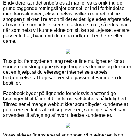
Endvidere kan det anbefales at man er vaks omkring de
grundlæggende retningslinjer der spiller ind i forbindelse
med transaktionen, eksempelvis hvilken returret online
shoppen tilsikrer. I relation til det er det ligeledes afgørende,
at man når som helst sikrer sin faktura e-mail, således man
når som helst vil kunne vidne om sit køb af Lejesæt venstre
passer til Far, hvad end du er på indkøb til en herre eller
dame.
Trustpilot frembyder en lang række fine muligheder for at
sondere en stor gruppe øvrige brugeres domme og derfor er
det en hjælp, at du eftersøger internet selskabets
bedømmelser af Lejesæt venstre passer til Far inden du
bestiller.
Facebook byder på lignende forholdsvis anstændige
løsninger til at få indblik i internet selskabets pålidelighed.
Tilmed ser vi mange webbutikker som tilbyder kunderne at
publicere en kritik af købsoplevelsen, som lige så vel kan
anvendes til afvejning af hvor tilfredse kunderne er.
Vores side er finansieret af annoncer. Vi hjælper en lang