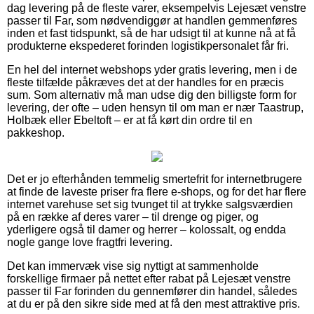
dag levering på de fleste varer, eksempelvis Lejesæt venstre
passer til Far, som nødvendiggør at handlen gemmenføres
inden et fast tidspunkt, så de har udsigt til at kunne nå at få
produkterne ekspederet forinden logistikpersonalet får fri.
En hel del internet webshops yder gratis levering, men i de
fleste tilfælde påkræves det at der handles for en præcis
sum. Som alternativ må man udse dig den billigste form for
levering, der ofte – uden hensyn til om man er nær Taastrup,
Holbæk eller Ebeltoft – er at få kørt din ordre til en
pakkeshop.
Det er jo efterhånden temmelig smertefrit for internetbrugere
at finde de laveste priser fra flere e-shops, og for det har flere
internet varehuse set sig tvunget til at trykke salgsværdien
på en række af deres varer – til drenge og piger, og
yderligere også til damer og herrer – kolossalt, og endda
nogle gange love fragtfri levering.
Det kan immervæk vise sig nyttigt at sammenholde
forskellige firmaer på nettet efter rabat på Lejesæt venstre
passer til Far forinden du gennemfører din handel, således
at du er på den sikre side med at få den mest attraktive pris.