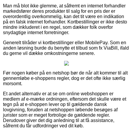
Man må blot ikke glemme, at såfremt en internet forhandler
markedsfører deres produkter til salg for en pris der er
overordentlig overkommelig, kan det tit være en indikation
på en falsk internet forhandler. Kortbestillinger er ikke desto
mindre inkluderet i en regel, som dækker folk overfor
snydagtige internet forretninger.
Generelt tilråder vi kortbestillinger eller MobilePay. Som en
anden løsning burde du benytte et tilbud som fx ViaBill, ifald
du gerne vil dække omkostningerne senere.
Før nogen køber på en netshop bør de når alt kommer til alt
gennemløbe e-shoppens regler, dog er det ofte ikke særlig
morsomt.
Et andet alternativ er at se om online webshoppen er
medlem af e-mærke ordningen, eftersom det skulle være et
tegn på at e-shoppen lever op til gældende dansk
lovgivning, foruden at netshoppen løbende besøges af
jurister som er meget fortrolige de gældende regler.
Derudover giver det dig anledning til at få assistance,
såfremt du får udfordringer ved dit køb.