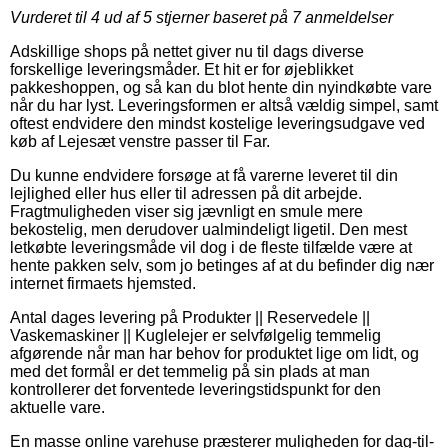
Vurderet til
4
ud af 5 stjerner baseret på
7
anmeldelser
Adskillige shops på nettet giver nu til dags diverse
forskellige leveringsmåder. Et hit er for øjeblikket
pakkeshoppen, og så kan du blot hente din nyindkøbte vare
når du har lyst. Leveringsformen er altså vældig simpel, samt
oftest endvidere den mindst kostelige leveringsudgave ved
køb af Lejesæt venstre passer til Far.
Du kunne endvidere forsøge at få varerne leveret til din
lejlighed eller hus eller til adressen på dit arbejde.
Fragtmuligheden viser sig jævnligt en smule mere
bekostelig, men derudover ualmindeligt ligetil. Den mest
letkøbte leveringsmåde vil dog i de fleste tilfælde være at
hente pakken selv, som jo betinges af at du befinder dig nær
internet firmaets hjemsted.
Antal dages levering på Produkter || Reservedele ||
Vaskemaskiner || Kuglelejer er selvfølgelig temmelig
afgørende når man har behov for produktet lige om lidt, og
med det formål er det temmelig på sin plads at man
kontrollerer det forventede leveringstidspunkt for den
aktuelle vare.
En masse online varehuse præsterer muligheden for dag-til-