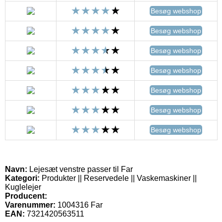
Besøg webshop
Besøg webshop
Besøg webshop
Besøg webshop
Besøg webshop
Besøg webshop
Besøg webshop
Navn:
Lejesæt venstre passer til Far
Kategori:
Produkter || Reservedele || Vaskemaskiner ||
Kuglelejer
Producent:
Varenummer:
1004316 Far
EAN:
7321420563511