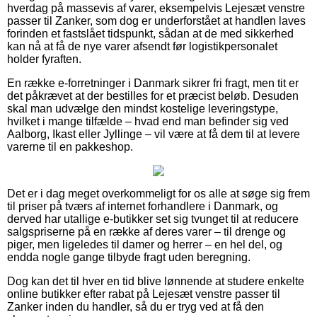
hverdag på massevis af varer, eksempelvis Lejesæt venstre
passer til Zanker, som dog er underforstået at handlen laves
forinden et fastslået tidspunkt, sådan at de med sikkerhed
kan nå at få de nye varer afsendt før logistikpersonalet
holder fyraften.
En række e-forretninger i Danmark sikrer fri fragt, men tit er
det påkrævet at der bestilles for et præcist beløb. Desuden
skal man udvælge den mindst kostelige leveringstype,
hvilket i mange tilfælde – hvad end man befinder sig ved
Aalborg, Ikast eller Jyllinge – vil være at få dem til at levere
varerne til en pakkeshop.
Det er i dag meget overkommeligt for os alle at søge sig frem
til priser på tværs af internet forhandlere i Danmark, og
derved har utallige e-butikker set sig tvunget til at reducere
salgspriserne på en række af deres varer – til drenge og
piger, men ligeledes til damer og herrer – en hel del, og
endda nogle gange tilbyde fragt uden beregning.
Dog kan det til hver en tid blive lønnende at studere enkelte
online butikker efter rabat på Lejesæt venstre passer til
Zanker inden du handler, så du er tryg ved at få den