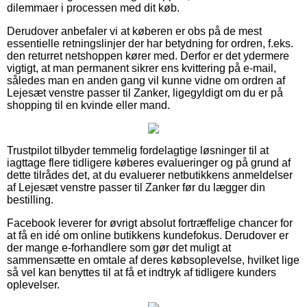
dilemmaer i processen med dit køb.
Derudover anbefaler vi at køberen er obs på de mest
essentielle retningslinjer der har betydning for ordren, f.eks.
den returret netshoppen kører med. Derfor er det ydermere
vigtigt, at man permanent sikrer ens kvittering på e-mail,
således man en anden gang vil kunne vidne om ordren af
Lejesæt venstre passer til Zanker, ligegyldigt om du er på
shopping til en kvinde eller mand.
Trustpilot tilbyder temmelig fordelagtige løsninger til at
iagttage flere tidligere køberes evalueringer og på grund af
dette tilrådes det, at du evaluerer netbutikkens anmeldelser
af Lejesæt venstre passer til Zanker før du lægger din
bestilling.
Facebook leverer for øvrigt absolut fortræffelige chancer for
at få en idé om online butikkens kundefokus. Derudover er
der mange e-forhandlere som gør det muligt at
sammensætte en omtale af deres købsoplevelse, hvilket lige
så vel kan benyttes til at få et indtryk af tidligere kunders
oplevelser.