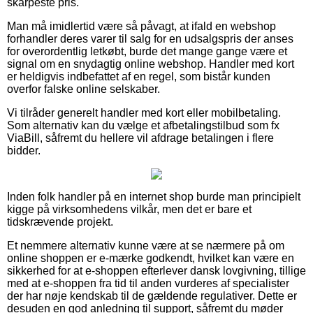
skarpeste pris.
Man må imidlertid være så påvagt, at ifald en webshop
forhandler deres varer til salg for en udsalgspris der anses
for overordentlig letkøbt, burde det mange gange være et
signal om en snydagtig online webshop. Handler med kort
er heldigvis indbefattet af en regel, som bistår kunden
overfor falske online selskaber.
Vi tilråder generelt handler med kort eller mobilbetaling.
Som alternativ kan du vælge et afbetalingstilbud som fx
ViaBill, såfremt du hellere vil afdrage betalingen i flere
bidder.
Inden folk handler på en internet shop burde man principielt
kigge på virksomhedens vilkår, men det er bare et
tidskrævende projekt.
Et nemmere alternativ kunne være at se nærmere på om
online shoppen er e-mærke godkendt, hvilket kan være en
sikkerhed for at e-shoppen efterlever dansk lovgivning, tillige
med at e-shoppen fra tid til anden vurderes af specialister
der har nøje kendskab til de gældende regulativer. Dette er
desuden en god anledning til support, såfremt du møder