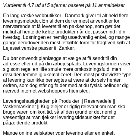
Vurderet til
4.7
ud af 5 stjerner baseret på
11
anmeldelser
En lang række webbutikker i Danmark giver til alt held flere
leveringsmetoder. En af dem der er mest anvendt er for
nærværende at få leveret til en pakkeshop, som gør det
muligt at hente de købte produkter når det passer ind i din
hverdag. Løsningen er nemlig usædvanlig enkel, og mange
gange derudover den mest letkøbte form for fragt ved køb af
Lejesæt venstre passer til Zanker.
Du bør omvendt planlægge at vælge at få sendt til din
adresse eller ud på din arbejdsplads. Leveringsformen viser
sig som regel en lille smule mere omkostningsfuld, men
desuden temmelig ukompliceret. Den mest prisbevidste type
af levering kan ikke benægtes at være at du selv henter
ordren, som dog står og falder med at du fysisk befinder dig
nærved internet webshoppens hjemsted.
Leveringshastigheden på Produkter || Reservedele ||
Vaskemaskiner || Kuglelejer er rigtig relevant om man skal
bruge varen om kort tid, så af den grund er det nemlig
væsentligt at man tjekker leveringstidspunktet for det
pågældende produkt.
Mange online selskaber yder levering efter en enkelt