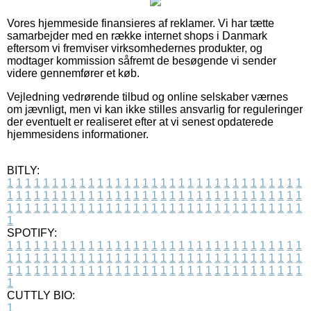
Vores hjemmeside finansieres af reklamer. Vi har tætte
samarbejder med en række internet shops i Danmark
eftersom vi fremviser virksomhedernes produkter, og
modtager kommission såfremt de besøgende vi sender
videre gennemfører et køb.
Vejledning vedrørende tilbud og online selskaber værnes
om jævnligt, men vi kan ikke stilles ansvarlig for reguleringer
der eventuelt er realiseret efter at vi senest opdaterede
hjemmesidens informationer.
BITLY:
1
1
1
1
1
1
1
1
1
1
1
1
1
1
1
1
1
1
1
1
1
1
1
1
1
1
1
1
1
1
1
1
1
1
1
1
1
1
1
1
1
1
1
1
1
1
1
1
1
1
1
1
1
1
1
1
1
1
1
1
1
1
1
1
1
1
1
1
1
1
1
1
1
1
1
1
1
1
1
1
1
1
1
1
1
1
1
1
1
1
1
1
1
1
1
1
1
1
1
1
SPOTIFY:
1
1
1
1
1
1
1
1
1
1
1
1
1
1
1
1
1
1
1
1
1
1
1
1
1
1
1
1
1
1
1
1
1
1
1
1
1
1
1
1
1
1
1
1
1
1
1
1
1
1
1
1
1
1
1
1
1
1
1
1
1
1
1
1
1
1
1
1
1
1
1
1
1
1
1
1
1
1
1
1
1
1
1
1
1
1
1
1
1
1
1
1
1
1
1
1
1
1
1
1
CUTTLY BIO:
1